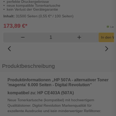
perfekte Druckergebnisse
neue kompatible Tonerkartusche
kein Verlust der Gerätegarantie
Inhalt:
31500 Seiten (0,55 €* / 100 Seiten)
173,89 €*
Lief
Produkt Warenkorb Menge
remove
add
In den W
arrow_back_ios_new
arrow_forward_ios
Produktbeschreibung
Produktinformationen „HP 507A - alternativer Toner
'magenta' 6.000 Seiten - Digital Revolution“
kompatibel zu: HP CE403A (507A)
Neue Tonerkartusche (kompatibel) mit hochwertigem
Qualitätstoner. Digital Revolution Markenqualität für
exzellente Ausdrucke und kein minderwertiger Refilltoner.