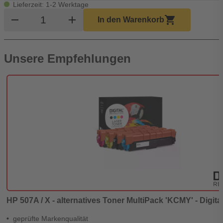
Lieferzeit: 1-2 Werktage
Produkt Warenkorb Menge
remove
add
shopping_cart
In den Warenkorb
Unsere Empfehlungen
HP 507A / X - alternatives Toner MultiPack 'KCMY' - Digita
geprüfte Markenqualität