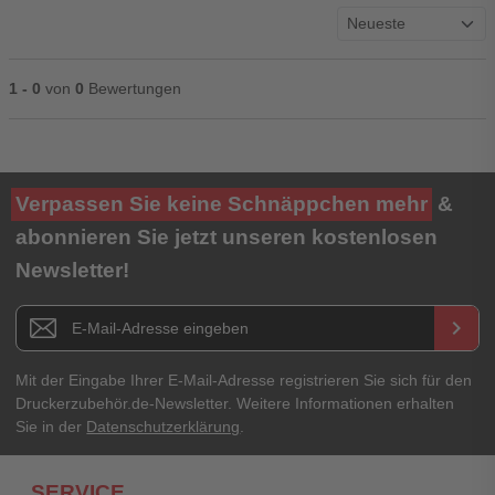
1 - 0
von
0
Bewertungen
Ihre Bewertung**
Verpassen Sie keine Schnäppchen mehr
&
★
★
★
★
★
abonnieren Sie jetzt unseren kostenlosen
Newsletter!
Titel**
E-Mail-Adresse
Newsletter E-Mail Adresse
keyboard_arrow_right
Ihre Erfahrungen**
Ihr Passwort
Mit der Eingabe Ihrer E-Mail-Adresse registrieren Sie sich für den
Druckerzubehör.de-Newsletter. Weitere Informationen erhalten
Sie in der
Datenschutzerklärung
.
Ich habe mein Passwort vergessen.
SERVICE