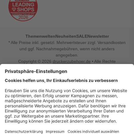
Themenwelten
Neuheiten
SALE
Newsletter
* Alle Preise inkl. gesetzl. Mehrwertsteuer zzgl. Versandkosten
und ggf. Nachnahmegebühren, wenn nicht anders
angegeben.
Copyright © 2026
druckerzubehoer.de
• Alle Rechte
vorbehalten •
Impressum
•
Widerrufsbelehrung
Vertrag widerrufen
Druckerzubehoer.de – preiswerte Qualität für Ihr Office
Sie sind auf der Suche nach dem passenden Druckerzubehör
oder Zubehör für das Büro, den Computer oder Ihr
Smartphone? Dann sind Sie bei Druckerzubehoer.de genau
richtig! Unser breites Sortiment bietet unter anderem Tinte
und Toner für alle gängigen Druckermodelle – großer sowie
kleiner Hersteller. Zugleich sind wir Ihr Online Fachhandel für
allerlei Elektro- und Bürozubehör. Sie möchten Ihr Büro
einrichten, die Werkstatt ausstatten oder den Alltag mit