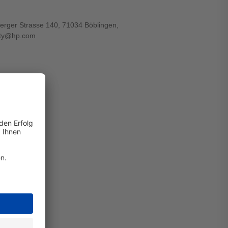
rger Strasse 140, 71034 Böblingen,
lity@hp.com