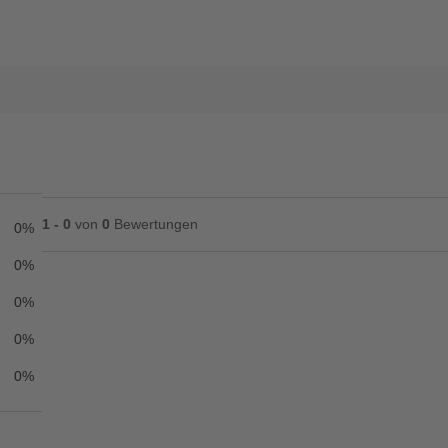
1 - 0
von
0
Bewertungen
0%
0%
0%
Ihre Bewertung**
0%
★
★
★
★
★
0%
Titel**
E-Mail-Adresse
Ihr P