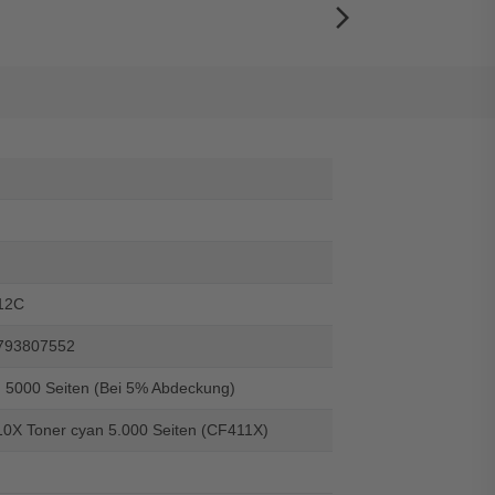
arrow_forward_ios
12C
793807552
u 5000 Seiten (Bei 5% Abdeckung)
0X Toner cyan 5.000 Seiten (CF411X)