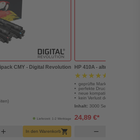
tipack CMY - Digital Revolution
HP 410A - alternativer Toner
★★★★★
★★★★★
(1 Bewertung)
geprüfte Markenqualität
perfekte Druckergebnisse
neue kompatible Tonerkartusc
kein Verlust der Gerätegaranti
iten)
Inhalt:
3000 Seiten (0,83 €* / 10
24,89 €*
Lieferzeit: 1-2 Werktage
enkorb Menge
Produk
add
shopping_cart
remove
In den Warenkorb