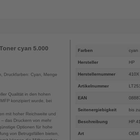
Toner cyan 5.000
Farben
cyan
Hersteller
HP
Herstellernummer
410X
en, Druckfarben: Cyan, Menge
Artikelnummer
LT25
ller Qualität in den hohen
EAN
0888
 MFP konzipiert wurde, bei
Seitenergiebigkeit
bis z
en mit hoher Reichweite und
it – das Druckern von mehr
Beschreibung
HP 41
ünstige Optionen für hohe
ung von Betrugsfällen bieten,
Art
OEM