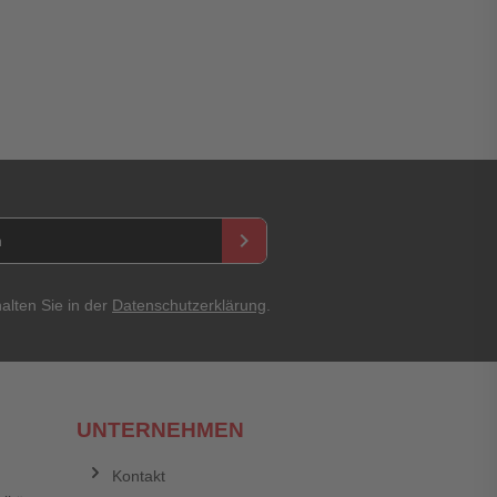
keyboard_arrow_right
Abbrechen
Bewertung abschicken
alten Sie in der
Datenschutzerklärung
.
UNTERNEHMEN
Kontakt