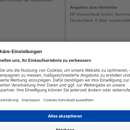
Damit können die Mitbewerber
Angaben zum Hersteller
HP Deutschland GmbH, Herrenbe
Deutschland, E-Mail: sustainabi
M477