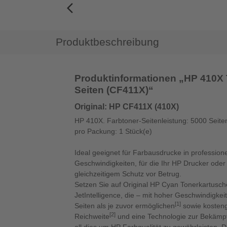
arrow_back_ios_new
Produktbeschreibung
Produktinformationen „HP 410X 
Seiten (CF411X)“
Original: HP CF411X (410X)
HP 410X. Farbtoner-Seitenleistung: 5000 Seit
pro Packung: 1 Stück(e)
Ideal geeignet für Farbausdrucke in professione
Geschwindigkeiten, für die Ihr HP Drucker oder
gleichzeitigem Schutz vor Betrug.
Setzen Sie auf Original HP Cyan Tonerkartusch
JetIntelligence, die – mit hoher Geschwindigke
[1]
Seiten als je zuvor ermöglichen
sowie kosteng
[2]
Reichweite
und eine Technologie zur Bekämpf