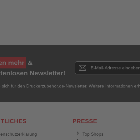
Ihre Erfahrungen**
Ich habe mein Passwort vergessen.
Anmelden
Abbrechen
en mehr
&
Newsletter E-Mail Adresse
stenlosen Newsletter!
e sich für den Druckerzubehör.de-Newsletter. Weitere Informationen erh
TLICHES
PRESSE
enschutzerklärung
Top Shops