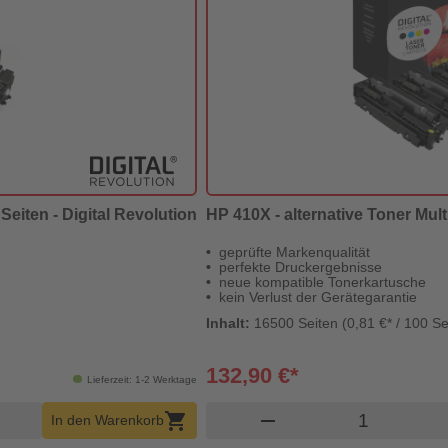
Seiten - Digital Revolution
HP 410X - alternative Toner Mul
geprüfte Markenqualität
perfekte Druckergebnisse
neue kompatible Tonerkartusche
kein Verlust der Gerätegarantie
Inhalt:
16500 Seiten (0,81 €* / 100 Se
132,90 €*
Lieferzeit: 1-2 Werktage
b Menge
Produkt War
shopping_cart
remove
In den Warenkorb