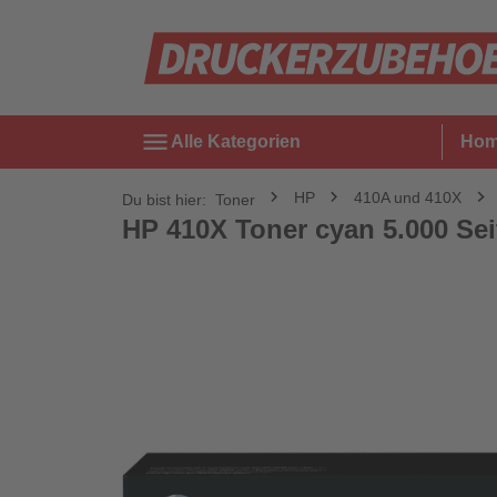
menu
Alle Kategorien
Ho
HP
410A und 410X
Du bist hier:
Toner
HP 410X Toner cyan 5.000 Sei