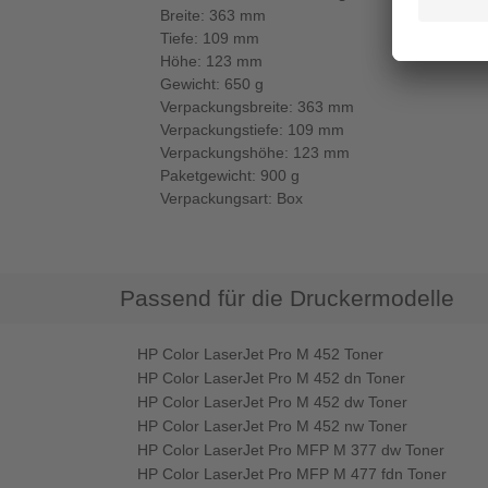
Breite: 363 mm
Tiefe: 109 mm
Höhe: 123 mm
Gewicht: 650 g
Verpackungsbreite: 363 mm
Verpackungstiefe: 109 mm
Verpackungshöhe: 123 mm
Paketgewicht: 900 g
Verpackungsart: Box
Passend für die Druckermodelle
HP Color LaserJet Pro M 452 Toner
HP Color LaserJet Pro M 452 dn Toner
HP Color LaserJet Pro M 452 dw Toner
HP Color LaserJet Pro M 452 nw Toner
HP Color LaserJet Pro MFP M 377 dw Toner
HP Color LaserJet Pro MFP M 477 fdn Toner