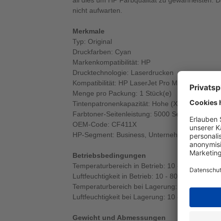
all dies um HP Farbqualität zu gewährleisten. 
nicht aufwarten.
Merkmale
Typ: Original
Druckfarben: Cyan
Markenkompatibilität: HP
Drucktechnologie: Laserdrucken
Kompatibilität: HP LaserJet Pro M377, M452, 
Menge pro Packung: 1 Stück(e)
Tintenpatronenkapazität: Hohe (XL-) Ausbeute
Farbtoner-Seitenleistung: 5000 Seiten
OEM-Code: CF411X
HP-Segment: Business, Unternehmen
Betriebsbedingungen
Temperaturbereich in Betrieb: 10 - 32,5 °C
Luftfeuchtigkeit in Betrieb: 10 - 80%
Temperaturbereich bei Lagerung: -20 - 40 °C
Luftfeuchtigkeit bei Lagerung: 10 - 80%
Gewicht und Abmessungen