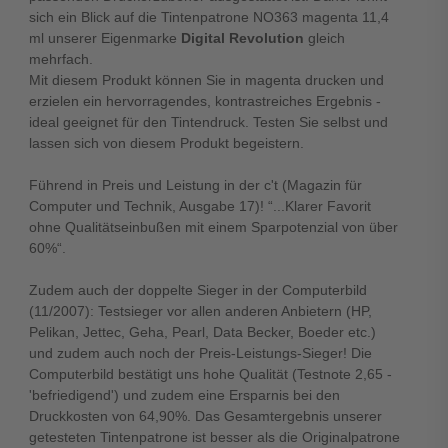
sich ein Blick auf die Tintenpatrone NO363 magenta 11,4
ml unserer Eigenmarke
Digital Revolution
gleich
mehrfach.
Mit diesem Produkt können Sie in magenta drucken und
erzielen ein hervorragendes, kontrastreiches Ergebnis -
ideal geeignet für den Tintendruck. Testen Sie selbst und
lassen sich von diesem Produkt begeistern.
Führend in Preis und Leistung in der c't (Magazin für
Computer und Technik, Ausgabe 17)! “...Klarer Favorit
ohne Qualitätseinbußen mit einem Sparpotenzial von über
60%“.
Zudem auch der doppelte Sieger in der Computerbild
(11/2007): Testsieger vor allen anderen Anbietern (HP,
Pelikan, Jettec, Geha, Pearl, Data Becker, Boeder etc.)
und zudem auch noch der Preis-Leistungs-Sieger! Die
Computerbild bestätigt uns hohe Qualität (Testnote 2,65 -
'befriedigend') und zudem eine Ersparnis bei den
Druckkosten von 64,90%. Das Gesamtergebnis unserer
getesteten Tintenpatrone ist besser als die Originalpatrone