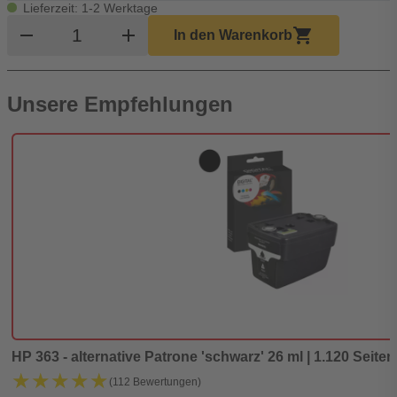
Lieferzeit: 1-2 Werktage
Produkt Warenkorb Menge
remove
add
shopping_cart
In den Warenkorb
Unsere Empfehlungen
HP 363 - alternative Patrone 'schwarz' 26 ml | 1.120 Seiten
★★★★★
★★★★★
(112 Bewertungen)