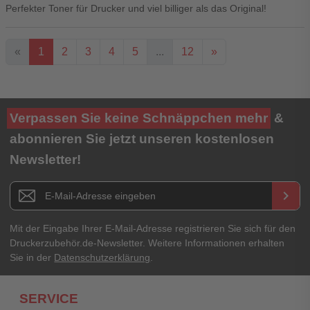
Perfekter Toner für Drucker und viel billiger als das Original!
«
1
2
3
4
5
...
12
»
Ihre Bewertung**
Verpassen Sie keine Schnäppchen mehr
&
★
★
★
★
★
abonnieren Sie jetzt unseren kostenlosen
Newsletter!
Titel**
E-Mail-Adresse
Newsletter E-Mail Adresse
keyboard_arrow_right
Ihre Erfahrungen**
Ihr Passwort
Mit der Eingabe Ihrer E-Mail-Adresse registrieren Sie sich für den
Druckerzubehör.de-Newsletter. Weitere Informationen erhalten
Sie in der
Datenschutzerklärung
.
Ich habe mein Passwort vergessen.
SERVICE