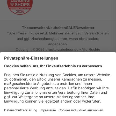
Themenwelten
Neuheiten
SALE
Newsletter
* Alle Preise inkl. gesetzl. Mehrwertsteuer zzgl. Versandkosten
und ggf. Nachnahmegebühren, wenn nicht anders
angegeben.
Copyright © 2026
druckerzubehoer.de
• Alle Rechte
vorbehalten •
Impressum
•
Widerrufsbelehrung
Vertrag widerrufen
Druckerzubehoer.de – preiswerte Qualität für Ihr Office
Sie sind auf der Suche nach dem passenden Druckerzubehör
oder Zubehör für das Büro, den Computer oder Ihr
Smartphone? Dann sind Sie bei Druckerzubehoer.de genau
richtig! Unser breites Sortiment bietet unter anderem Tinte
und Toner für alle gängigen Druckermodelle – großer sowie
kleiner Hersteller. Zugleich sind wir Ihr Online Fachhandel für
allerlei Elektro- und Bürozubehör. Sie möchten Ihr Büro
einrichten, die Werkstatt ausstatten oder den Alltag mit