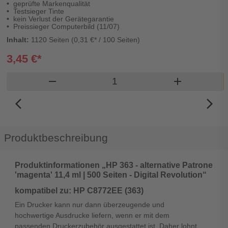
geprüfte Markenqualität
Testsieger Tinte
kein Verlust der Gerätegarantie
Preissieger Computerbild (11/07)
Inhalt:
1120 Seiten (0,31 €* / 100 Seiten)
3,45 €*
Produkt Warenkorb Menge
remove
add
arrow_back_ios_new
arrow_forward_ios
Produktbeschreibung
Produktinformationen „HP 363 - alternative Patrone
'magenta' 11,4 ml | 500 Seiten - Digital Revolution“
kompatibel zu: HP C8772EE (363)
Ein Drucker kann nur dann überzeugende und
hochwertige Ausdrucke liefern, wenn er mit dem
passenden Druckerzubehör ausgestattet ist. Daher lohnt