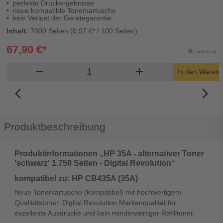
perfekte Druckergebnisse
neue kompatible Tonerkartusche
kein Verlust der Gerätegarantie
Inhalt:
7000 Seiten (0,97 €* / 100 Seiten)
67,90 €*
Lieferzeit: 
Produkt Warenkorb Menge
remove
add
In den Warenk
arrow_back_ios_new
arrow_forward_ios
Produktbeschreibung
Produktinformationen „HP 35A - alternativer Toner
'schwarz' 1.750 Seiten - Digital Revolution“
kompatibel zu: HP CB435A (35A)
Neue Tonerkartusche (kompatibel) mit hochwertigem
Qualitätstoner. Digital Revolution Markenqualität für
exzellente Ausdrucke und kein minderwertiger Refilltoner.