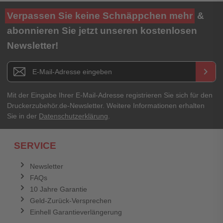
Ihre Bewertung**
Verpassen Sie keine Schnäppchen mehr
&
★
★
★
★
★
abonnieren Sie jetzt unseren kostenlosen
Newsletter!
Titel**
E-Mail-Adresse
Newsletter E-Mail Adresse
keyboard_arrow_right
Ihre Erfahrungen**
Ihr Passwort
Mit der Eingabe Ihrer E-Mail-Adresse registrieren Sie sich für den
Druckerzubehör.de-Newsletter. Weitere Informationen erhalten
Sie in der
Datenschutzerklärung
.
Ich habe mein Passwort vergessen.
SERVICE
Anmelden
Abbrechen
Newsletter
FAQs
Abbrechen
Bewertung abschicken
10 Jahre Garantie
Geld-Zurück-Versprechen
Einhell Garantieverlängerung