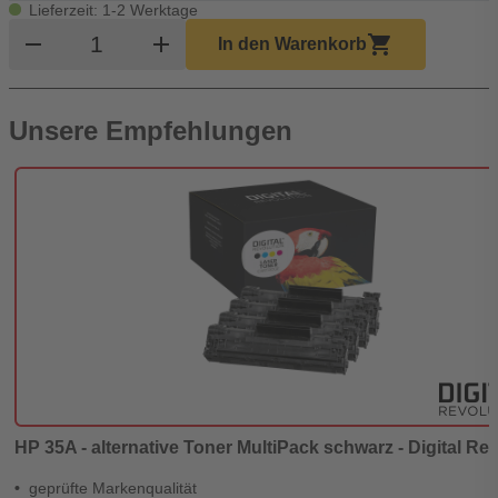
Lieferzeit: 1-2 Werktage
Produkt Warenkorb Menge
remove
add
shopping_cart
In den Warenkorb
Unsere Empfehlungen
HP 35A - alternative Toner MultiPack schwarz - Digital Re
geprüfte Markenqualität