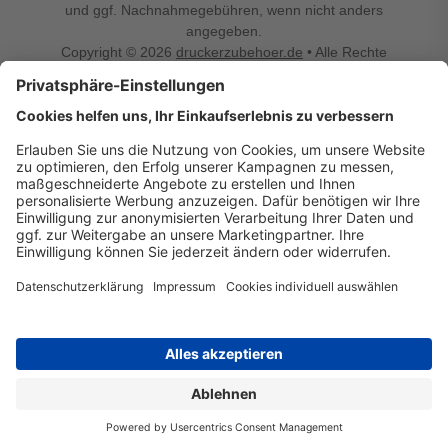
und ggf. Nachnahmegebühren, wenn nicht anders
angegeben.
Copyright © 2026
druckerzubehoer.de
• Alle Rechte
vorbehalten •
Impressum
•
Widerrufsbelehrung
Vertrag widerrufen
Druckerzubehoer.de – preiswerte Qualität für Ihr Office
Sie sind auf der Suche nach dem passenden Druckerzubehör
oder Zubehör für das Büro, den Computer oder Ihr
Smartphone? Dann sind Sie bei Druckerzubehoer.de genau
richtig! Unser breites Sortiment bietet unter anderem Tinte
und Toner für alle gängigen Druckermodelle – großer sowie
kleiner Hersteller. Zugleich sind wir Ihr Online Fachhandel für
allerlei Elektro- und Bürozubehör. Sie möchten Ihr Büro
einrichten, die Werkstatt ausstatten oder den Alltag mit
kleinen Highlights aufpeppen? Neben Bürobedarf und allem,
was Ihren Arbeitsplatz noch komfortabler macht, finden Sie
bei uns auch Bastelspaß, Schulbedarf, Beleuchtung,
Autozubehör, Freizeit- und Küchengadgets sowie vieles mehr
für die ganze Familie. Entdecken Sie günstige Angebote und
allerlei Ideen auf Druckerzubehoer.de!