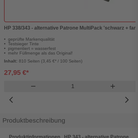
HP 338/343 - alternative Patrone MultiPack 'schwarz + farbi
geprüfte Markenqualität
Testsieger Tinte
pigmentiert = wasserfest
mehr Füllmenge als das Original!
Inhalt:
810 Seiten (3,45 €* / 100 Seiten)
27,95 €*
Produkt Warenkorb Menge
remove
add
arrow_back_ios_new
arrow_forward_ios
Produktbeschreibung
Produktinformationen „HP 343 - alternative Patrone