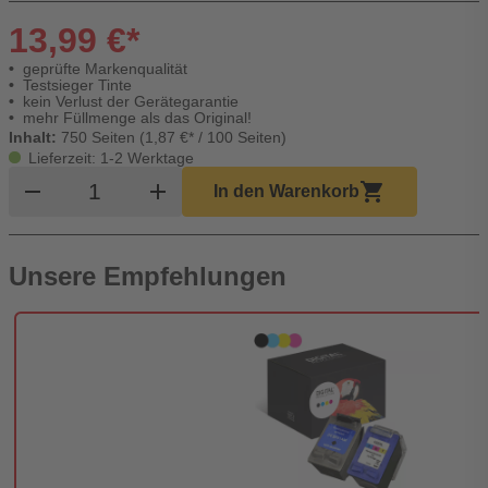
13,99 €*
geprüfte Markenqualität
Testsieger Tinte
kein Verlust der Gerätegarantie
mehr Füllmenge als das Original!
Inhalt:
750 Seiten (1,87 €* / 100 Seiten)
Lieferzeit: 1-2 Werktage
Produkt Warenkorb Menge
remove
add
shopping_cart
In den Warenkorb
Unsere Empfehlungen