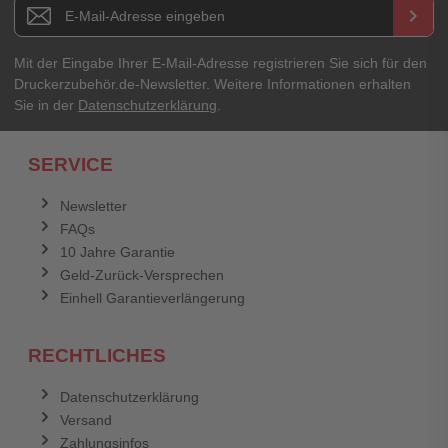
Newsletter E-Mail Adresse
keyboard_arrow_right
Ihre Erfahrungen**
Ihr Passwort
Mit der Eingabe Ihrer E-Mail-Adresse registrieren Sie sich für den
Druckerzubehör.de-Newsletter. Weitere Informationen erhalten
Sie in der
Datenschutzerklärung
.
Ich habe mein Passwort vergessen.
SERVICE
Anmelden
Abbrechen
Newsletter
FAQs
Abbrechen
Bewertung abschicken
10 Jahre Garantie
Geld-Zurück-Versprechen
Einhell Garantieverlängerung
RECHTLICHES
Datenschutzerklärung
Versand
Zahlungsinfos