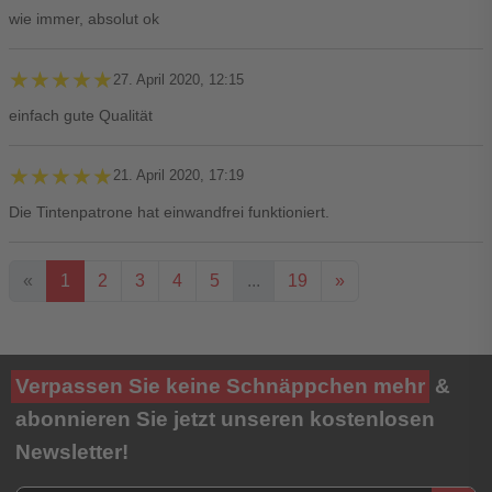
wie immer, absolut ok
★★★★★
★★★★★
27. April 2020, 12:15
einfach gute Qualität
★★★★★
★★★★★
21. April 2020, 17:19
Die Tintenpatrone hat einwandfrei funktioniert.
«
1
2
3
4
5
...
19
»
Ihre Bewertung**
Verpassen Sie keine Schnäppchen mehr
&
★
★
★
★
★
abonnieren Sie jetzt unseren kostenlosen
Newsletter!
Titel**
E-Mail-Adresse