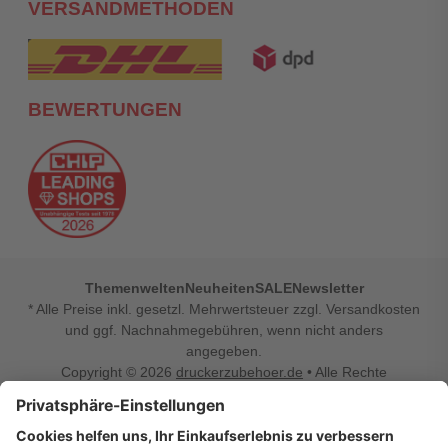
VERSANDMETHODEN
BEWERTUNGEN
Themenwelten
Neuheiten
SALE
Newsletter
* Alle Preise inkl. gesetzl. Mehrwertsteuer zzgl. Versandkosten
und ggf. Nachnahmegebühren, wenn nicht anders
angegeben.
Copyright © 2026
druckerzubehoer.de
• Alle Rechte
vorbehalten •
Impressum
•
Widerrufsbelehrung
Vertrag widerrufen
Druckerzubehoer.de – preiswerte Qualität für Ihr Office