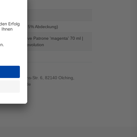
-WB
439328
000 Seiten (Bei 5% Abdeckung)
83 - alternative Patrone 'magenta' 70 ml |
ten - Digital Revolution
el
r-von-Siemens-Str. 6, 82140 Olching,
wiegand-gmbh.de