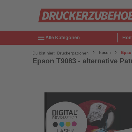
menu
Alle Kategorien
Ho
Epson
Epson
Du bist hier:
Druckerpatronen
Epson T9083 - alternative Patr