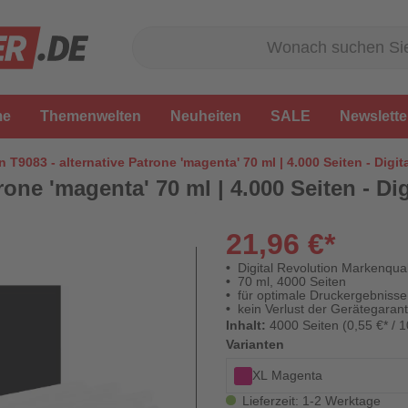
me
Themenwelten
Neuheiten
SALE
Newslette
 T9083 - alternative Patrone 'magenta' 70 ml | 4.000 Seiten - Digit
one 'magenta' 70 ml | 4.000 Seiten - Di
21,96 €*
Digital Revolution Markenqual
70 ml, 4000 Seiten
für optimale Druckergebnisse
kein Verlust der Gerätegarant
Inhalt:
4000 Seiten (0,55 €* / 1
Varianten
XL Magenta
Lieferzeit: 1-2 Werktage