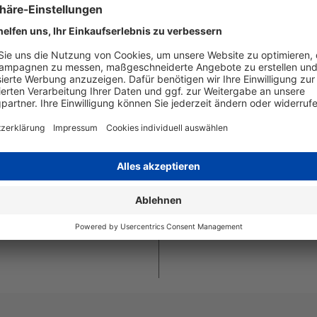
Artikelnummer
T908340
estattet ist. Daher lohnt
3 - alternative Patrone
EAN
4255872
Digital Revolution
gleich
Seitenergiebigkeit
bis zu 4
ken und erzielen ein
al geeignet für den
Beschreibung
Epson T90
 von diesem Produkt
4.000 Sei
Art
kompatib
durch die
 Ihnen, dass Sie bei
Angaben zum Hersteller
 der DHG und der dortigen
Wiegand & Partner GmbH, Werne
rantie Ihres Druckers und die
Deutschland, E-Mail: service@
oder diese auch nur gemindert