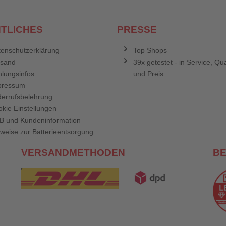
TLICHES
PRESSE
enschutzerklärung
Top Shops
rsand
39x getestet - in Service, Qua
lungsinfos
und Preis
pressum
errufsbelehrung
kie Einstellungen
B und Kundeninformation
weise zur Batterieentsorgung
VERSANDMETHODEN
B