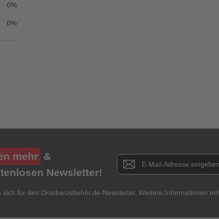
0%
★
★
★
★
★
0%
Titel**
E-Mail-Adresse
Ihr P
Ihre Erfahrungen**
Ich habe mein Passwort vergessen.
Anmelden
Abbrechen
en mehr
&
Newsletter E-Mail Adresse
stenlosen Newsletter!
e sich für den Druckerzubehör.de-Newsletter. Weitere Informationen erh