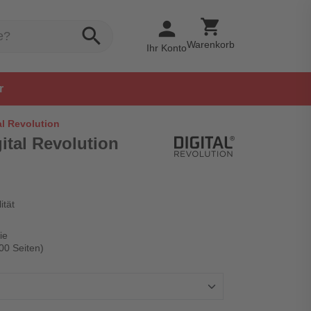
shopping_cart
person
search
Warenkorb
Ihr Konto
r
al Revolution
gital Revolution
ität
ie
00 Seiten)