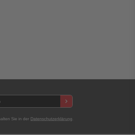
asswort
keyboard_arrow_right
Abbrechen
Bewertung abschicken
alten Sie in der
Datenschutzerklärung
.