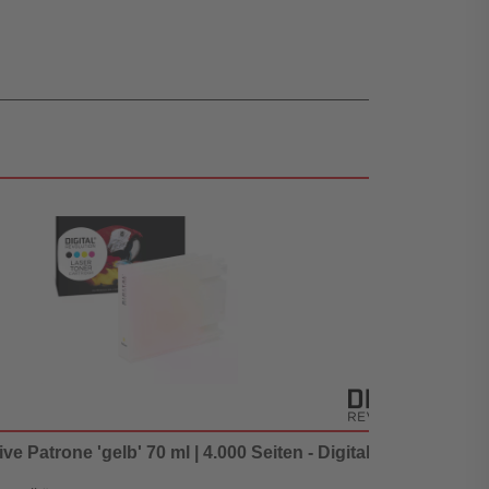
ve Patrone 'gelb' 70 ml | 4.000 Seiten - Digital Revolution
E