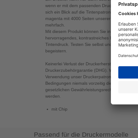
wenn er mit dem passenden Druckerzubehör ausg
sich ein Blick auf die Tintenpatrone Epson T908
magenta mit 4000 Seiten unserer Eigenmarke
mehrfach.
Mit diesem Produkt können Sie in magenta druc
hervorragendes, kontrastreiches Ergebnis - ide
Tintendruck. Testen Sie selbst und lassen sich
begeistern.
Keinerlei Verlust der Druckerherstellergarantie 
Druckerzubehörgarantie (DHG). Wir garantieren
Verwendung unser Druckerpatronen im Rahmen
Bedingungen niemals vorzeitig die Herstellerga
gesetzlichen Gewährleistungsrechte verlieren 
werden.
mit Chip
Passend für die Druckermodelle