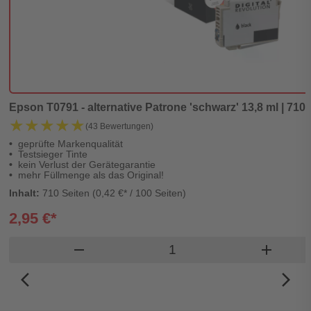
Epson T0791 - alternative Patrone 'schwarz' 13,8 ml | 710 
★★★★★
★★★★★
(43 Bewertungen)
geprüfte Markenqualität
Testsieger Tinte
kein Verlust der Gerätegarantie
mehr Füllmenge als das Original!
Inhalt:
710 Seiten (0,42 €* / 100 Seiten)
2,95 €*
Produkt Warenkorb Men
remove
add
arrow_back_ios_new
arrow_forward_ios