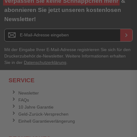
Verpassen Sie keine Schnäppchen mehr
&
★
★
★
★
★
abonnieren Sie jetzt unseren kostenlosen
Newsletter!
Titel**
E-Mail-Adresse
Newsletter E-Mail Adresse
keyboard_arrow_right
Ihre Erfahrungen**
Ihr Passwort
Mit der Eingabe Ihrer E-Mail-Adresse registrieren Sie sich für den
Druckerzubehör.de-Newsletter. Weitere Informationen erhalten
Sie in der
Datenschutzerklärung
.
Ich habe mein Passwort vergessen.
SERVICE
Anmelden
Abbrechen
Newsletter
FAQs
Abbrechen
Bewertung abschicken
10 Jahre Garantie
Geld-Zurück-Versprechen
Einhell Garantieverlängerung