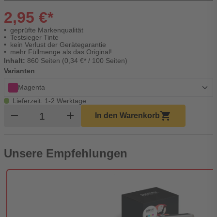
2,95 €*
geprüfte Markenqualität
Testsieger Tinte
kein Verlust der Gerätegarantie
mehr Füllmenge als das Original!
Inhalt:
860 Seiten (0,34 €* / 100 Seiten)
Varianten
Magenta
Lieferzeit: 1-2 Werktage
Produkt Warenkorb Menge
remove
add
shopping_cart
In den Warenkorb
Unsere Empfehlungen