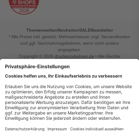
Themenwelten
Neuheiten
SALE
Newsletter
* Alle Preise inkl. gesetzl. Mehrwertsteuer zzgl. Versandkosten
und ggf. Nachnahmegebühren, wenn nicht anders
angegeben.
Copyright © 2026
druckerzubehoer.de
• Alle Rechte
vorbehalten •
Impressum
•
Widerrufsbelehrung
Vertrag widerrufen
Druckerzubehoer.de – preiswerte Qualität für Ihr Office
Sie sind auf der Suche nach dem passenden Druckerzubehör
oder Zubehör für das Büro, den Computer oder Ihr
Smartphone? Dann sind Sie bei Druckerzubehoer.de genau
richtig! Unser breites Sortiment bietet unter anderem Tinte
und Toner für alle gängigen Druckermodelle – großer sowie
kleiner Hersteller. Zugleich sind wir Ihr Online Fachhandel für
allerlei Elektro- und Bürozubehör. Sie möchten Ihr Büro
einrichten, die Werkstatt ausstatten oder den Alltag mit
kleinen Highlights aufpeppen? Neben Bürobedarf und allem,