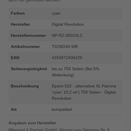
auch nur gemindert werden.
Farben
cyan
Hersteller
Digital Revolution
Herstellernummer
NP-R2-0502XLC
Artikelnummer
T02W240-WB
EAN
4255872406429
Seitenergiebigkeit
bis zu 750 Seiten (Bei 5%
Abdeckung)
Beschreibung
Epson 502 - alternative XL Patrone
'cyan' 10,2 ml | 750 Seiten - Digital
Revolution
Art
kompatibel
Angaben zum Hersteller
Wiegand & Partner GmbH, Werner-von-Siemens-Str. 6,