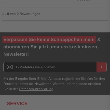
1 - 0
von
0
Bewertungen
Ihre Bewertung**
Verpassen Sie keine Schnäppchen mehr
&
★
★
★
★
★
abonnieren Sie jetzt unseren kostenlosen
Newsletter!
Titel**
E-Mail-Adresse
Newsletter E-Mail Adresse
keyboard_arrow_right
Ihre Erfahrungen**
Ihr Passwort
Mit der Eingabe Ihrer E-Mail-Adresse registrieren Sie sich für den
Druckerzubehör.de-Newsletter. Weitere Informationen erhalten
Sie in der
Datenschutzerklärung
.
Ich habe mein Passwort vergessen.
SERVICE
Anmelden
Abbrechen