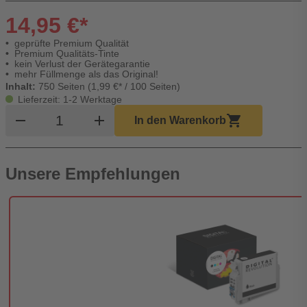
14,95 €*
geprüfte Premium Qualität
Premium Qualitäts-Tinte
kein Verlust der Gerätegarantie
mehr Füllmenge als das Original!
Inhalt:
750 Seiten (1,99 €* / 100 Seiten)
Lieferzeit: 1-2 Werktage
Produkt Warenkorb Menge
remove
add
shopping_cart
In den Warenkorb
Unsere Empfehlungen