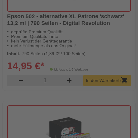
Epson 502 - alternative XL Patrone 'schwarz'
13,2 ml | 790 Seiten - Digital Revolution
geprüfte Premium Qualität
Premium Qualitäts-Tinte
kein Verlust der Gerätegarantie
mehr Füllmenge als das Original!
Inhalt:
790 Seiten (1,89 €* / 100 Seiten)
14,95 €*
Lieferzeit: 1-2 Werktage
Produkt Warenkorb Menge
remove
add
shopping_cart
In den Warenkorb