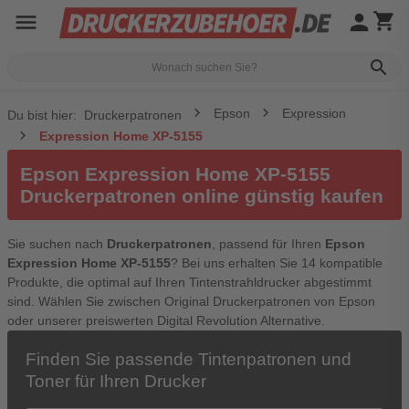
menu
person
shopping_cart
search
Epson
Expression
Du bist hier:
Druckerpatronen
Expression Home XP-5155
Epson Expression Home XP-5155
Druckerpatronen online günstig kaufen
Sie suchen nach
Druckerpatronen
, passend für Ihren
Epson
Expression Home XP-5155
? Bei uns erhalten Sie 14 kompatible
Produkte, die optimal auf Ihren Tintenstrahldrucker abgestimmt
sind. Wählen Sie zwischen Original Druckerpatronen von Epson
oder unserer preiswerten Digital Revolution Alternative.
Finden Sie passende Tintenpatronen und
Toner für Ihren Drucker