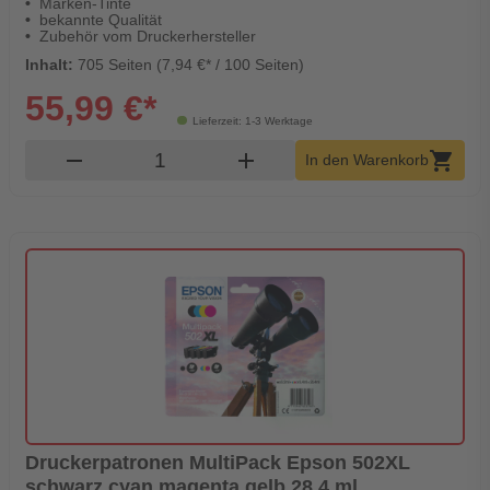
Marken-Tinte
bekannte Qualität
Zubehör vom Druckerhersteller
Inhalt:
705 Seiten (7,94 €* / 100 Seiten)
55,99 €*
Lieferzeit: 1-3 Werktage
Produkt Warenkorb Menge
remove
add
shopping_cart
In den Warenkorb
Druckerpatronen MultiPack Epson 502XL
schwarz cyan magenta gelb 28,4 ml