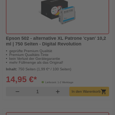
Epson 502 - alternative XL Patrone 'cyan' 10,2
ml | 750 Seiten - Digital Revolution
geprüfte Premium Qualität
Premium Qualitäts-Tinte
kein Verlust der Gerätegarantie
mehr Füllmenge als das Original!
Inhalt:
750 Seiten (1,99 €* / 100 Seiten)
14,95 €*
Lieferzeit: 1-2 Werktage
Produkt Warenkorb Menge
remove
add
shopping_cart
In den Warenkorb