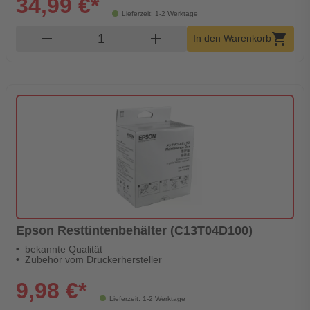
34,99 €*
Lieferzeit: 1-2 Werktage
Produkt Warenkorb Menge
remove
add
shopping_cart
In den Warenkorb
Epson Resttintenbehälter (C13T04D100)
bekannte Qualität
Zubehör vom Druckerhersteller
9,98 €*
Lieferzeit: 1-2 Werktage