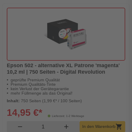
Epson 502 - alternative XL Patrone 'magenta'
10,2 ml | 750 Seiten - Digital Revolution
geprüfte Premium Qualität
Premium Qualitäts-Tinte
kein Verlust der Gerätegarantie
mehr Füllmenge als das Original!
Inhalt:
750 Seiten (1,99 €* / 100 Seiten)
14,95 €*
Lieferzeit: 1-2 Werktage
Produkt Warenkorb Menge
remove
add
shopping_cart
In den Warenkorb