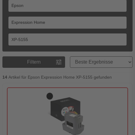
Preisreihenfolge
tune
Filtern
14
Artikel für Epson Expression Home XP-5155 gefunden