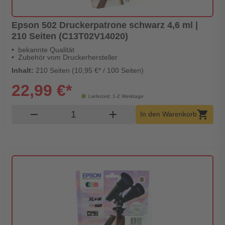
Epson 502 Druckerpatrone schwarz 4,6 ml |
210 Seiten (C13T02V14020)
bekannte Qualität
Zubehör vom Druckerhersteller
Inhalt:
210 Seiten (10,95 €* / 100 Seiten)
22,99 €*
Lieferzeit: 1-2 Werktage
Produkt Warenkorb Menge
remove
add
shopping_cart
In den Warenkorb