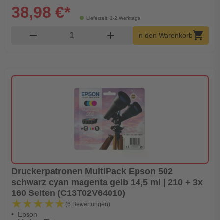
38,98 €*
Lieferzeit: 1-2 Werktage
Produkt Warenkorb Menge
remove
add
shopping_cart
In den Warenkorb
Druckerpatronen MultiPack Epson 502
schwarz cyan magenta gelb 14,5 ml | 210 + 3x
160 Seiten (C13T02V64010)
★★★★★
★★★★★
(6 Bewertungen)
Epson