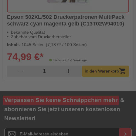
Epson 502XL/502 Druckerpatronen MultiPack
schwarz cyan magenta gelb (C13T02W94010)
bekannte Qualität
Zubehör vom Druckerhersteller
Inhalt:
1045 Seiten (7,18 €* / 100 Seiten)
74,99 €*
Lieferzeit: 1-3 Werktage
Produkt Warenkorb Menge
remove
add
shopping_cart
In den Warenkorb
Verpassen Sie keine Schnäppchen mehr
&
abonnieren Sie jetzt unseren kostenlosen
Newsletter!
Newsletter E-Mail Adresse
keyboard_arrow_right