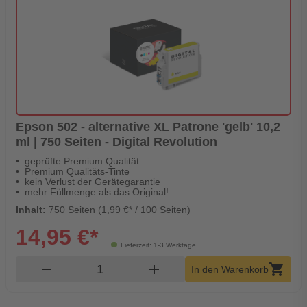
Epson 502 - alternative XL Patrone 'gelb' 10,2
ml | 750 Seiten - Digital Revolution
geprüfte Premium Qualität
Premium Qualitäts-Tinte
kein Verlust der Gerätegarantie
mehr Füllmenge als das Original!
Inhalt:
750 Seiten (1,99 €* / 100 Seiten)
14,95 €*
Lieferzeit: 1-3 Werktage
Produkt Warenkorb Menge
remove
add
shopping_cart
In den Warenkorb