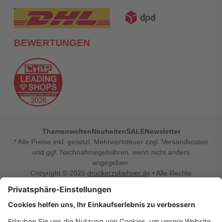
BEWERTUNGEN
Themenwelten
Neuheiten
SALE
Newsletter
* Alle Preise inkl. gesetzl. Mehrwertsteuer zzgl. Versandkosten
und ggf. Nachnahmegebühren, wenn nicht anders
angegeben.
Copyright © 2026
druckerzubehoer.de
• Alle Rechte
vorbehalten •
Impressum
•
Widerrufsbelehrung
Vertrag widerrufen
Druckerzubehoer.de – preiswerte Qualität für Ihr Office
Sie sind auf der Suche nach dem passenden Druckerzubehör