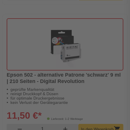
Epson 502 - alternative Patrone 'schwarz' 9 ml
| 210 Seiten - Digital Revolution
geprüfte Markenqualität
reinigt Druckkopf & Düsen
für optimale Druckergebnisse
kein Verlust der Gerätegarantie
11,50 €*
Lieferzeit: 1-2 Werktage
Produkt Warenkorb Menge
remove
add
shopping_cart
In den Warenkorb