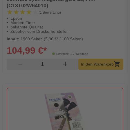
(C13T02W64010)
★★★★★
★★★★★
(1 Bewertung)
Epson
Marken-Tinte
bekannte Qualität
Zubehör vom Druckerhersteller
Inhalt:
1960 Seiten (5,36 €* / 100 Seiten)
104,99 €*
Lieferzeit: 1-2 Werktage
Produkt Warenkorb Menge
remove
add
shopping_cart
In den Warenkorb