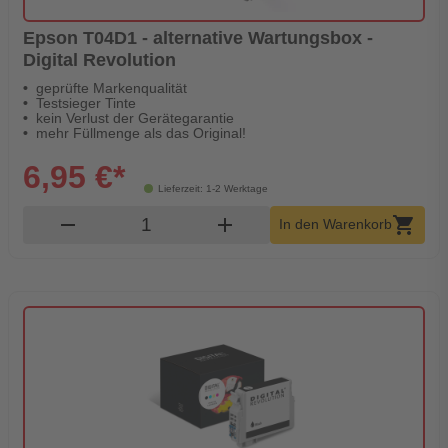
Epson T04D1 - alternative Wartungsbox -
Digital Revolution
geprüfte Markenqualität
Testsieger Tinte
kein Verlust der Gerätegarantie
mehr Füllmenge als das Original!
6,95 €*
Lieferzeit: 1-2 Werktage
Produkt Warenkorb Menge
remove
add
shopping_cart
In den Warenkorb