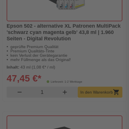
Epson 502 - alternative XL Patronen MultiPack
'schwarz cyan magenta gelb' 43,8 ml | 1.960
Seiten - Digital Revolution
geprüfte Premium Qualität
Premium Qualitäts-Tinte
kein Verlust der Gerätegarantie
mehr Füllmenge als das Original!
Inhalt:
43 ml (1,08 €* / ml)
47,45 €*
Lieferzeit: 1-2 Werktage
Produkt Warenkorb Menge
remove
add
shopping_cart
In den Warenkorb