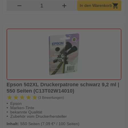
Produkt Warenkorb Menge
remove
add
shopping_cart
In den Warenkorb
Epson 502XL Druckerpatrone schwarz 9,2 ml |
550 Seiten (C13T02W14010)
★★★★★
★★★★★
(3 Bewertungen)
Epson
Marken-Tinte
bekannte Qualität
Zubehör vom Druckerhersteller
Inhalt:
550 Seiten (7,09 €* / 100 Seiten)