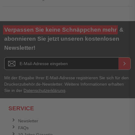
Ihre Bewertung**
Verpassen Sie keine Schnäppchen mehr
&
★
★
★
★
★
abonnieren Sie jetzt unseren kostenlosen
Newsletter!
Titel**
E-Mail-Adresse
Newsletter E-Mail Adresse
keyboard_arrow_right
Ihre Erfahrungen**
Ihr Passwort
Mit der Eingabe Ihrer E-Mail-Adresse registrieren Sie sich für den
Druckerzubehör.de-Newsletter. Weitere Informationen erhalten
Sie in der
Datenschutzerklärung
.
Ich habe mein Passwort vergessen.
SERVICE
Anmelden
Abbrechen
Newsletter
FAQs
Abbrechen
Bewertung abschicken
10 Jahre Garantie