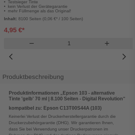
Testsieger Tinte
kein Verlust der Gerätegarantie
mehr Füllmenge als das Original!
Inhalt:
8100 Seiten (0,06 €* / 100 Seiten)
4,95 €*
Produkt Warenkorb Menge
remove
add
arrow_back_ios_new
arrow_forward_ios
Produktbeschreibung
Produktinformationen „Epson 103 - alternative
Tinte 'gelb' 70 ml | 8.100 Seiten - Digital Revolution“
kompatibel zu: Epson C13T00S44A (103)
Keinerlei Verlust der Druckerherstellergarantie durch die
Druckerzubehörgarantie (DHG). Wir garantieren Ihnen,
dass Sie bei Verwendung unser Druckerpatronen im