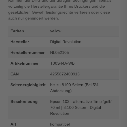
Rahmen der DHG und der dortigen Bedingungen niemals
vorzeitig die Herstellergarantie Ihres Druckers und die
gesetzlichen Gewährleistungsrechte verlieren oder diese
auch nur gemindert werden.
Farben
yellow
Hersteller
Digital Revolution
Herstellernummer
NL052105
Artikelnummer
T00S44A-WB
EAN
4255872400915
Seitenergiebigkeit
bis zu 8100 Seiten (Bei 5%
Abdeckung)
Beschreibung
Epson 103 - alternative Tinte 'gelb'
70 ml | 8.100 Seiten - Digital
Revolution
Art
kompatibel