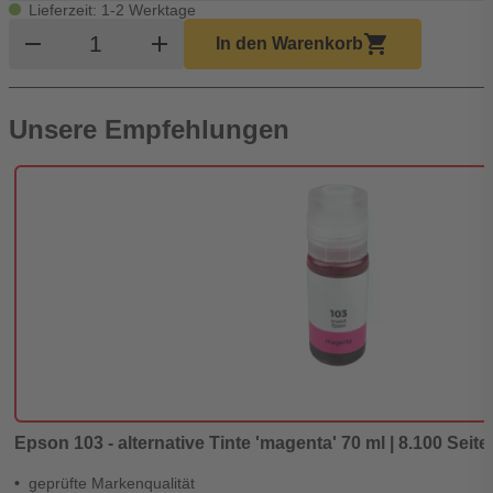
Lieferzeit: 1-2 Werktage
Produkt Warenkorb Menge
remove
add
shopping_cart
In den Warenkorb
Unsere Empfehlungen
Epson 103 - alternative Tinte 'magenta' 70 ml | 8.100 Seite
geprüfte Markenqualität