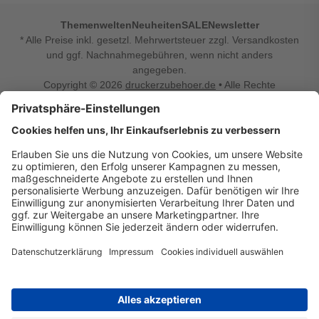
Themenwelten
Neuheiten
SALE
Newsletter
* Alle Preise inkl. gesetzl. Mehrwertsteuer zzgl. Versandkosten
und ggf. Nachnahmegebühren, wenn nicht anders
angegeben.
Copyright © 2026
druckerzubehoer.de
• Alle Rechte
vorbehalten •
Impressum
•
Widerrufsbelehrung
Vertrag widerrufen
Druckerzubehoer.de – preiswerte Qualität für Ihr Office
Sie sind auf der Suche nach dem passenden Druckerzubehör
oder Zubehör für das Büro, den Computer oder Ihr
Smartphone? Dann sind Sie bei Druckerzubehoer.de genau
richtig! Unser breites Sortiment bietet unter anderem Tinte
und Toner für alle gängigen Druckermodelle – großer sowie
kleiner Hersteller. Zugleich sind wir Ihr Online Fachhandel für
allerlei Elektro- und Bürozubehör. Sie möchten Ihr Büro
einrichten, die Werkstatt ausstatten oder den Alltag mit
kleinen Highlights aufpeppen? Neben Bürobedarf und allem,
was Ihren Arbeitsplatz noch komfortabler macht, finden Sie
bei uns auch Bastelspaß, Schulbedarf, Beleuchtung,
Autozubehör, Freizeit- und Küchengadgets sowie vieles mehr