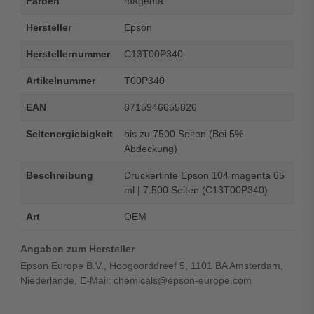
Farben
magenta
Hersteller
Epson
Herstellernummer
C13T00P340
Artikelnummer
T00P340
EAN
8715946655826
Seitenergiebigkeit
bis zu 7500 Seiten (Bei 5%
Abdeckung)
Beschreibung
Druckertinte Epson 104 magenta 65
ml | 7.500 Seiten (C13T00P340)
Art
OEM
Angaben zum Hersteller
Epson Europe B.V., Hoogoorddreef 5, 1101 BA Amsterdam,
Niederlande, E-Mail: chemicals@epson-europe.com