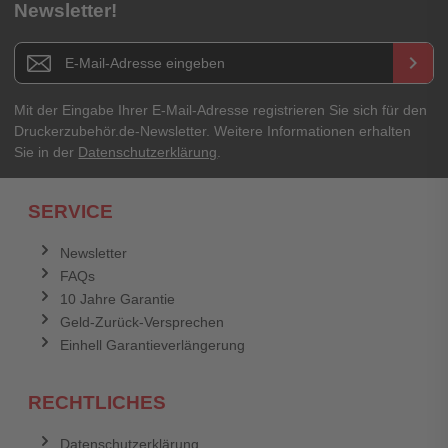
Newsletter!
Titel**
E-Mail-Adresse
Newsletter E-Mail Adresse
keyboard_arrow_right
Ihre Erfahrungen**
Ihr Passwort
Mit der Eingabe Ihrer E-Mail-Adresse registrieren Sie sich für den
Druckerzubehör.de-Newsletter. Weitere Informationen erhalten
Sie in der
Datenschutzerklärung
.
Ich habe mein Passwort vergessen.
SERVICE
Anmelden
Abbrechen
Newsletter
FAQs
Abbrechen
Bewertung abschicken
10 Jahre Garantie
Geld-Zurück-Versprechen
Einhell Garantieverlängerung
RECHTLICHES
Datenschutzerklärung