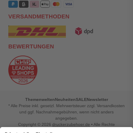
VERSANDMETHODEN
BEWERTUNGEN
Themenwelten
Neuheiten
SALE
Newsletter
* Alle Preise inkl. gesetzl. Mehrwertsteuer zzgl. Versandkosten
und ggf. Nachnahmegebühren, wenn nicht anders
angegeben.
Copyright © 2026
druckerzubehoer.de
• Alle Rechte
vorbehalten •
Impressum
•
Widerrufsbelehrung