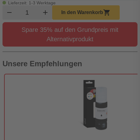
Lieferzeit: 1-3 Werktage
Produkt Warenkorb Menge
remove
add
shopping_cart
In den Warenkorb
Spare 35% auf den Grundpreis mit
Alternativprodukt
Unsere Empfehlungen