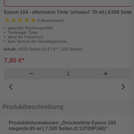
Epson 104 - alternative Tinte 'schwarz' 70 ml | 4.500 Seiten
★★★★★
★★★★★
(5 Bewertungen)
geprüfte Markenqualität
Testsieger Tinte
ideal für Fotodruck
kein Verlust der Gerätegarantie
Inhalt:
4500 Seiten (0,17 €* / 100 Seiten)
7,85 €*
Produkt Warenkorb Menge
remove
add
arrow_back_ios_new
arrow_forward_ios
Produktbeschreibung
Produktinformationen „Druckertinte Epson 104
magenta 65 ml | 7.500 Seiten (C13T00P340)“