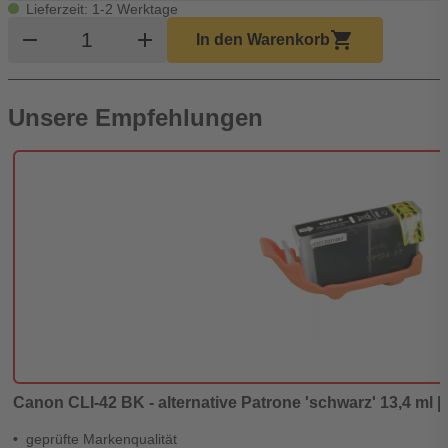
Lieferzeit: 1-2 Werktage
Produkt Warenkorb Menge
remove
add
shopping_cart
In den Warenkorb
Unsere Empfehlungen
Canon CLI-42 BK - alternative Patrone 'schwarz' 13,4 ml | 
geprüfte Markenqualität