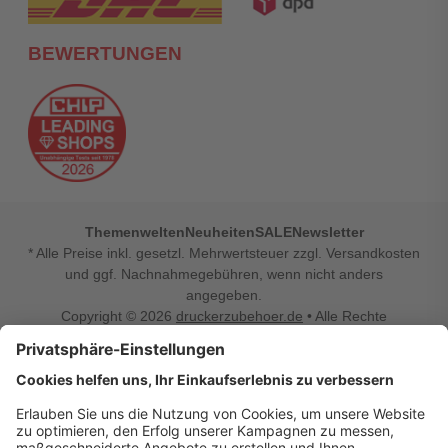
BEWERTUNGEN
Themenwelten
Neuheiten
SALE
Newsletter
* Alle Preise inkl. gesetzl. Mehrwertsteuer zzgl. Versandkosten
und ggf. Nachnahmegebühren, wenn nicht anders
angegeben.
Copyright © 2026
druckerzubehoer.de
• Alle Rechte
vorbehalten •
Impressum
•
Widerrufsbelehrung
Vertrag widerrufen
Druckerzubehoer.de – preiswerte Qualität für Ihr Office
Sie sind auf der Suche nach dem passenden Druckerzubehör
oder Zubehör für das Büro, den Computer oder Ihr