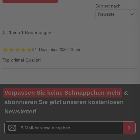
Sortiert nach
1 - 1
von
1
Bewertungen
★★★★★
★★★★★
24. Dezember 2020, 15:55
Top oritinal Qualität
Ihre Bewertung**
Verpassen Sie keine Schnäppchen mehr
&
★
★
★
★
★
abonnieren Sie jetzt unseren kostenlosen
Newsletter!
Titel**
E-Mail-Adresse
Newsletter E-Mail Adresse
keyboard_arrow_right
Ihre Erfahrungen**