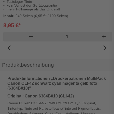
Testsieger Tinte
kein Verlust der Gerätegarantie
mehr Füllmenge als das Original!
Inhalt:
940 Seiten (0,95 €* / 100 Seiten)
8,95 €*
Produkt Warenkorb Me
remove
add
arrow_back_ios_new
arrow_forward_ios
Produktbeschreibung
Produktinformationen „Druckerpatronen MultiPack
Canon CLI-42 schwarz cyan magenta gelb foto
(6384B010)“
Original: Canon 6384B010 (CLI-42)
Canon CLI-42 BK/C/M/Y/PM/PC/GY/LGY. Typ: Original,
Tintentyp: Tinte auf Farbstoffbasis/Tinte auf Pigmentbasis,
Druckfarben: Schwarz, Cyan, Grau, Hellgrau, Magenta,