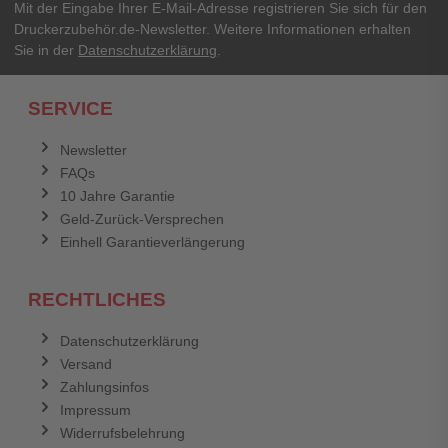
Ihr Passwort
Mit der Eingabe Ihrer E-Mail-Adresse registrieren Sie sich für den
Druckerzubehör.de-Newsletter. Weitere Informationen erhalten
Sie in der
Datenschutzerklärung
.
Ich habe mein Passwort vergessen.
SERVICE
Anmelden
Abbrechen
Newsletter
FAQs
Abbrechen
Bewertung abschicken
10 Jahre Garantie
Geld-Zurück-Versprechen
Einhell Garantieverlängerung
RECHTLICHES
Datenschutzerklärung
Versand
Zahlungsinfos
Impressum
Widerrufsbelehrung