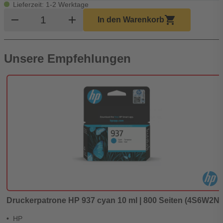
Lieferzeit: 1-2 Werktage
Produkt Warenkorb Menge
remove
add
shopping_cart
In den Warenkorb
Unsere Empfehlungen
Druckerpatrone HP 937 cyan 10 ml | 800 Seiten (4S6W2N
HP