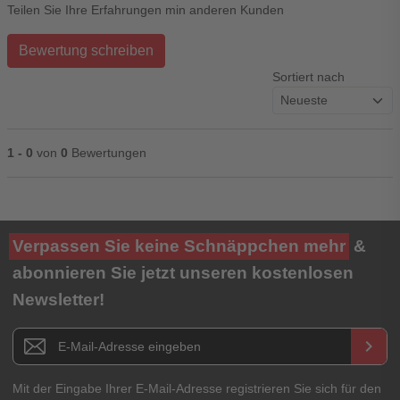
Teilen Sie Ihre Erfahrungen min anderen Kunden
Bewertung schreiben
Sortiert nach
1 - 0
von
0
Bewertungen
Ihre Bewertung**
Verpassen Sie keine Schnäppchen mehr
&
★
★
★
★
★
abonnieren Sie jetzt unseren kostenlosen
Newsletter!
Titel**
E-Mail-Adresse
Newsletter E-Mail Adresse
keyboard_arrow_right
Ihre Erfahrungen**
Ihr Passwort
Mit der Eingabe Ihrer E-Mail-Adresse registrieren Sie sich für den