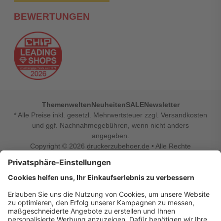
BEWERTUNGEN
Themenwelten
Neuheiten
SALE
Newsletter
* Alle Preise inkl. gesetzl. Mehrwertsteuer zzgl. Versandkosten
und ggf. Nachnahmegebühren, wenn nicht anders
angegeben.
Copyright © 2026
druckerzubehoer.de
• Alle Rechte
vorbehalten •
Impressum
•
Widerrufsbelehrung
Vertrag widerrufen
Druckerzubehoer.de – preiswerte Qualität für Ihr Office
Sie sind auf der Suche nach dem passenden Druckerzubehör
oder Zubehör für das Büro, den Computer oder Ihr
Smartphone? Dann sind Sie bei Druckerzubehoer.de genau