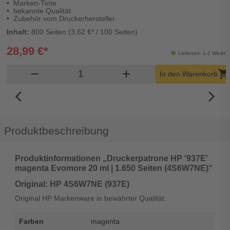
Marken-Tinte
bekannte Qualität
Zubehör vom Druckerhersteller
Inhalt:
800 Seiten (3,62 €* / 100 Seiten)
28,99 €*
Lieferzeit: 1-2 Werkta
Produkt Warenkorb Menge
remove
add
shopping_cart
In den Warenkorb
arrow_back_ios_new
arrow_forward_ios
Produktbeschreibung
Produktinformationen „Druckerpatrone HP '937E'
magenta Evomore 20 ml | 1.650 Seiten (4S6W7NE)“
Original: HP 4S6W7NE (937E)
Original HP Markenware in bewährter Qualität.
Farben
magenta