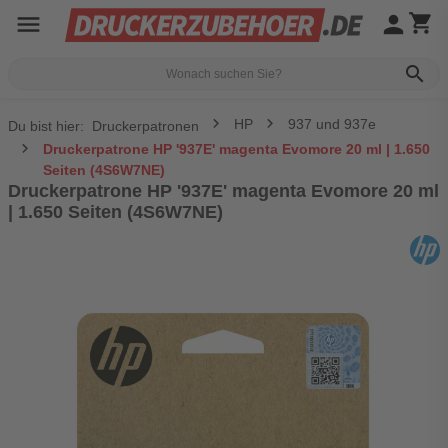
menu
person
shopping_cart
search
HP
937 und 937e
Du bist hier:
Druckerpatronen
Druckerpatrone HP '937E' magenta Evomore 20 ml | 1.650
Seiten (4S6W7NE)
Druckerpatrone HP '937E' magenta Evomore 20 ml
| 1.650 Seiten (4S6W7NE)