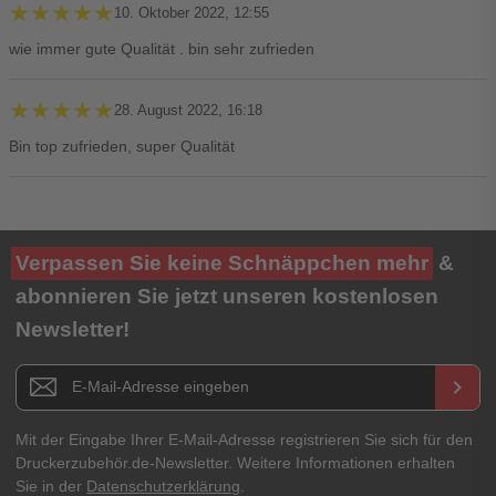
★★★★★
★★★★★
10. Oktober 2022, 12:55
wie immer gute Qualität . bin sehr zufrieden
★★★★★
★★★★★
28. August 2022, 16:18
Bin top zufrieden, super Qualität
Ihre Bewertung**
Verpassen Sie keine Schnäppchen mehr
&
★
★
★
★
★
abonnieren Sie jetzt unseren kostenlosen
Newsletter!
Titel**
E-Mail-Adresse
Newsletter E-Mail Adresse
keyboard_arrow_right
Ihre Erfahrungen**
Ihr Passwort
Mit der Eingabe Ihrer E-Mail-Adresse registrieren Sie sich für den
Druckerzubehör.de-Newsletter. Weitere Informationen erhalten
Sie in der
Datenschutzerklärung
.