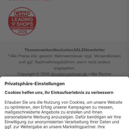
Themenwelten
Neuheiten
SALE
Newsletter
* Alle Preise inkl. gesetzl. Mehrwertsteuer zzgl. Versandkosten
und ggf. Nachnahmegebühren, wenn nicht anders
angegeben.
Copyright © 2026
druckerzubehoer.de
• Alle Rechte
vorbehalten •
Impressum
•
Widerrufsbelehrung
Vertrag widerrufen
Druckerzubehoer.de – preiswerte Qualität für Ihr Office
Sie sind auf der Suche nach dem passenden Druckerzubehör
oder Zubehör für das Büro, den Computer oder Ihr
Smartphone? Dann sind Sie bei Druckerzubehoer.de genau
richtig! Unser breites Sortiment bietet unter anderem Tinte
und Toner für alle gängigen Druckermodelle – großer sowie