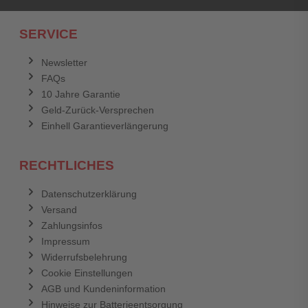
Ich habe mein Passwort vergessen.
SERVICE
Anmelden
Abbrechen
Newsletter
FAQs
Abbrechen
Bewertung abschicken
10 Jahre Garantie
Geld-Zurück-Versprechen
Einhell Garantieverlängerung
RECHTLICHES
Datenschutzerklärung
Versand
Zahlungsinfos
Impressum
Widerrufsbelehrung
Cookie Einstellungen
AGB und Kundeninformation
Hinweise zur Batterieentsorgung