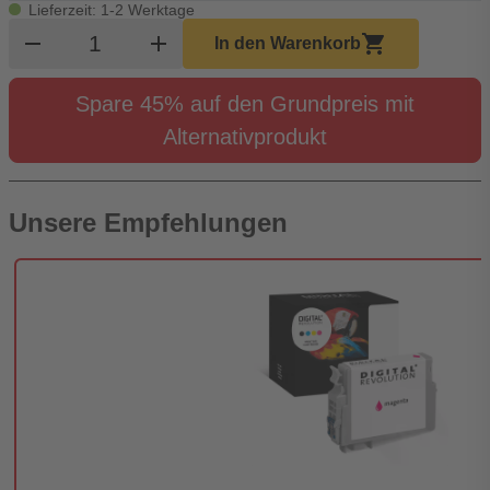
Lieferzeit: 1-2 Werktage
Produkt Warenkorb Menge
remove
add
shopping_cart
In den Warenkorb
Spare 45% auf den Grundpreis mit
Alternativprodukt
Unsere Empfehlungen