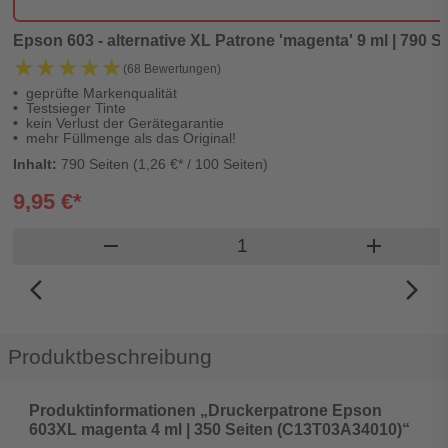
Epson 603 - alternative XL Patrone 'magenta' 9 ml | 790 Se
★★★★★
★★★★★
(68 Bewertungen)
geprüfte Markenqualität
Testsieger Tinte
kein Verlust der Gerätegarantie
mehr Füllmenge als das Original!
Inhalt:
790 Seiten (1,26 €* / 100 Seiten)
9,95 €*
Produkt Warenkorb Meng
remove
add
arrow_back_ios_new
arrow_forward_ios
Produktbeschreibung
Produktinformationen „Druckerpatrone Epson
603XL magenta 4 ml | 350 Seiten (C13T03A34010)“