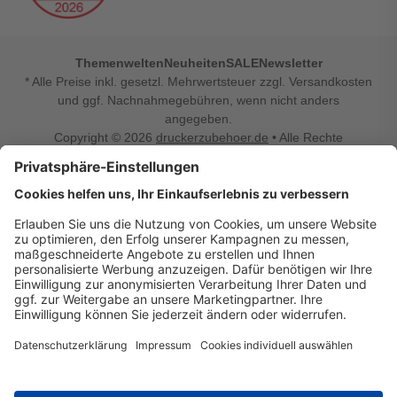
Themenwelten
Neuheiten
SALE
Newsletter
* Alle Preise inkl. gesetzl. Mehrwertsteuer zzgl. Versandkosten
und ggf. Nachnahmegebühren, wenn nicht anders
angegeben.
Copyright © 2026
druckerzubehoer.de
• Alle Rechte
vorbehalten •
Impressum
•
Widerrufsbelehrung
Vertrag widerrufen
Druckerzubehoer.de – preiswerte Qualität für Ihr Office
Sie sind auf der Suche nach dem passenden Druckerzubehör
oder Zubehör für das Büro, den Computer oder Ihr
Smartphone? Dann sind Sie bei Druckerzubehoer.de genau
richtig! Unser breites Sortiment bietet unter anderem Tinte
und Toner für alle gängigen Druckermodelle – großer sowie
kleiner Hersteller. Zugleich sind wir Ihr Online Fachhandel für
allerlei Elektro- und Bürozubehör. Sie möchten Ihr Büro
einrichten, die Werkstatt ausstatten oder den Alltag mit
kleinen Highlights aufpeppen? Neben Bürobedarf und allem,
was Ihren Arbeitsplatz noch komfortabler macht, finden Sie