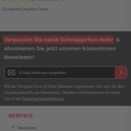
Excelente Drucker Farbe
Ihre Bewertung**
Verpassen Sie keine Schnäppchen mehr
&
★
★
★
★
★
abonnieren Sie jetzt unseren kostenlosen
Newsletter!
Titel**
E-Mail-Adresse
Newsletter E-Mail Adresse
keyboard_arrow_right
Ihre Erfahrungen**
Ihr Passwort
Mit der Eingabe Ihrer E-Mail-Adresse registrieren Sie sich für den
Druckerzubehör.de-Newsletter. Weitere Informationen erhalten
Sie in der
Datenschutzerklärung
.
Ich habe mein Passwort vergessen.
SERVICE
Anmelden
Abbrechen
Newsletter