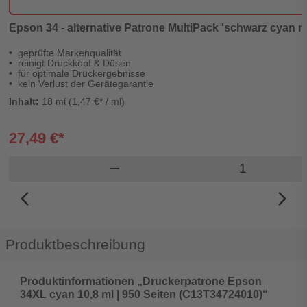
Epson 34 - alternative Patrone MultiPack 'schwarz cyan mag
geprüfte Markenqualität
reinigt Druckkopf & Düsen
für optimale Druckergebnisse
kein Verlust der Gerätegarantie
Inhalt:
18 ml (1,47 €* / ml)
27,49 €*
Produkt Ware
remove
arrow_back_ios_new
arrow_forward_ios
Produktbeschreibung
Produktinformationen „Druckerpatrone Epson
34XL cyan 10,8 ml | 950 Seiten (C13T34724010)“