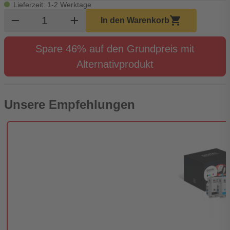
Lieferzeit: 1-2 Werktage
Produkt Warenkorb Menge
remove
add
shopping_cart
In den Warenkorb
Spare 46% auf den Grundpreis mit
Alternativprodukt
Unsere Empfehlungen