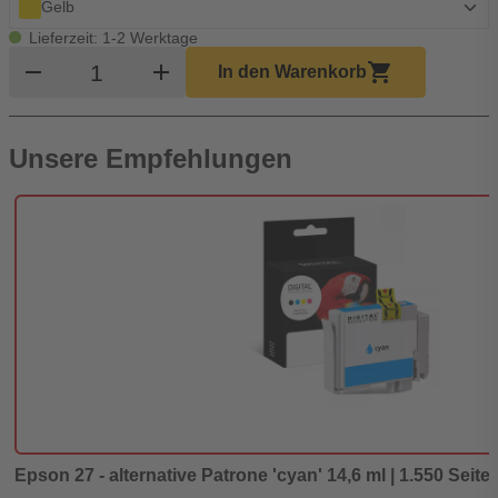
Gelb
Lieferzeit: 1-2 Werktage
Produkt Warenkorb Menge
remove
add
shopping_cart
In den Warenkorb
Unsere Empfehlungen
Epson 27 - alternative Patrone 'cyan' 14,6 ml | 1.550 Seiten