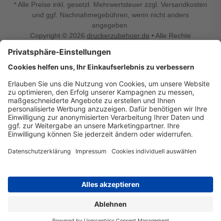
* Alle Preise inkl. gesetzl. Mehrwertsteuer zzgl. Versandkosten
und ggf. Nachnahmegebühren, wenn nicht anders
angegeben.
Copyright © 2026
druckerzubehoer.de
• Alle Rechte
vorbehalten •
Impressum
•
Widerrufsbelehrung
Vertrag widerrufen
Druckerzubehoer.de – preiswerte Qualität für Ihr Office
Sie sind auf der Suche nach dem passenden Druckerzubehör
oder Zubehör für das Büro, den Computer oder Ihr
Smartphone? Dann sind Sie bei Druckerzubehoer.de genau
richtig! Unser breites Sortiment bietet unter anderem Tinte
und Toner für alle gängigen Druckermodelle – großer sowie
kleiner Hersteller. Zugleich sind wir Ihr Online Fachhandel für
allerlei Elektro- und Bürozubehör. Sie möchten Ihr Büro
einrichten, die Werkstatt ausstatten oder den Alltag mit
kleinen Highlights aufpeppen? Neben Bürobedarf und allem,
was Ihren Arbeitsplatz noch komfortabler macht, finden Sie
bei uns auch Bastelspaß, Schulbedarf, Beleuchtung,
Autozubehör, Freizeit- und Küchengadgets sowie vieles mehr
für die ganze Familie. Entdecken Sie günstige Angebote und
allerlei Ideen auf Druckerzubehoer.de!