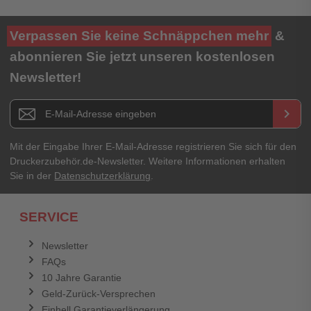
Ihre Bewertung**
Verpassen Sie keine Schnäppchen mehr
&
★
★
★
★
★
abonnieren Sie jetzt unseren kostenlosen
Newsletter!
Titel**
E-Mail-Adresse
Newsletter E-Mail Adresse
keyboard_arrow_right
Ihre Erfahrungen**
Ihr Passwort
Mit der Eingabe Ihrer E-Mail-Adresse registrieren Sie sich für den
Druckerzubehör.de-Newsletter. Weitere Informationen erhalten
Sie in der
Datenschutzerklärung
.
Ich habe mein Passwort vergessen.
SERVICE
Anmelden
Abbrechen
Newsletter
FAQs
Abbrechen
Bewertung abschicken
10 Jahre Garantie
Geld-Zurück-Versprechen
Einhell Garantieverlängerung