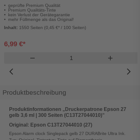
geprüfte Premium Qualität
Premium Qualitäts-Tinte
kein Verlust der Gerätegarantie
mehr Füllmenge als das Original!
Inhalt:
1550 Seiten (0,45 €* / 100 Seiten)
6,99 €*
Produkt Warenkorb Menge
remove
add
arrow_back_ios_new
arrow_forward_ios
Produktbeschreibung
Produktinformationen „Druckerpatrone Epson 27
gelb 3,6 ml | 300 Seiten (C13T27044010)“
Original: Epson C13T27044010 (27)
Epson Alarm clock Singlepack gelb 27 DURABrite Ultra Ink.