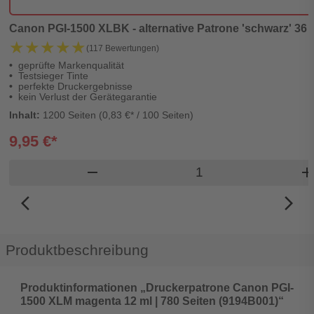
Canon PGI-1500 XLBK - alternative Patrone 'schwarz' 36 ml
★★★★★
★★★★★
(117 Bewertungen)
geprüfte Markenqualität
Testsieger Tinte
perfekte Druckergebnisse
kein Verlust der Gerätegarantie
Inhalt:
1200 Seiten (0,83 €* / 100 Seiten)
9,95 €*
Produkt Warenkorb 
remove
ad
arrow_back_ios_new
arrow_forward_ios
Produktbeschreibung
Produktinformationen „Druckerpatrone Canon PGI-
1500 XLM magenta 12 ml | 780 Seiten (9194B001)“