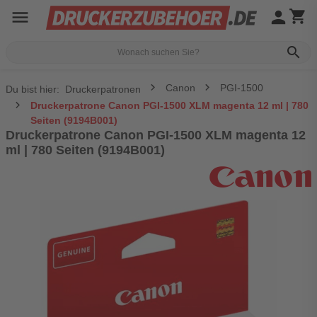
menu
person
shopping_cart
search
Canon
PGI-1500
Du bist hier:
Druckerpatronen
Druckerpatrone Canon PGI-1500 XLM magenta 12 ml | 780
Seiten (9194B001)
Druckerpatrone Canon PGI-1500 XLM magenta 12
ml | 780 Seiten (9194B001)