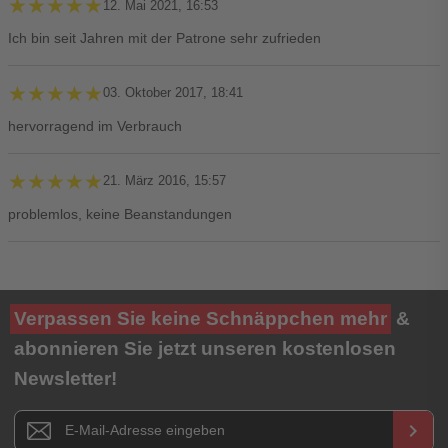
★★★★★
★★★★★
12. Mai 2021, 16:53
Ich bin seit Jahren mit der Patrone sehr zufrieden
★★★★★
★★★★★
03. Oktober 2017, 18:41
hervorragend im Verbrauch
★★★★★
★★★★★
21. März 2016, 15:57
problemlos, keine Beanstandungen
Ihre Bewertung**
Verpassen Sie keine Schnäppchen mehr
&
★
★
★
★
★
abonnieren Sie jetzt unseren kostenlosen
Newsletter!
Titel**
E-Mail-Adresse
Newsletter E-Mail Adresse
keyboard_arrow_right