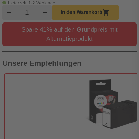
Lieferzeit: 1-2 Werktage
Produkt Warenkorb Menge
remove
add
shopping_cart
In den Warenkorb
Spare 41% auf den Grundpreis mit
Alternativprodukt
Unsere Empfehlungen