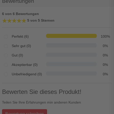
Bewertungen
6 von 6 Bewertungen
★★★★★
★★★★★
5 von 5 Sternen
Perfekt (6)
100%
Sehr gut (0)
0%
Gut (0)
0%
Akzeptierbar (0)
0%
Unbefriedigend (0)
0%
Bewerten Sie dieses Produkt!
Teilen Sie Ihre Erfahrungen min anderen Kunden
Bewertung schreiben