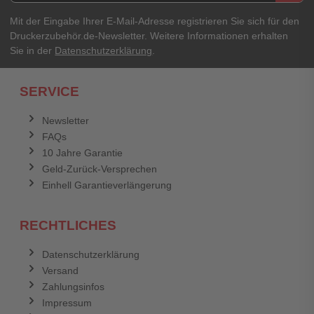
Ihre Erfahrungen**
Ihr Passwort
Mit der Eingabe Ihrer E-Mail-Adresse registrieren Sie sich für den
Druckerzubehör.de-Newsletter. Weitere Informationen erhalten
Sie in der
Datenschutzerklärung
.
Ich habe mein Passwort vergessen.
SERVICE
Anmelden
Abbrechen
Newsletter
FAQs
Abbrechen
Bewertung abschicken
10 Jahre Garantie
Geld-Zurück-Versprechen
Einhell Garantieverlängerung
RECHTLICHES
Datenschutzerklärung
Versand
Zahlungsinfos
Impressum