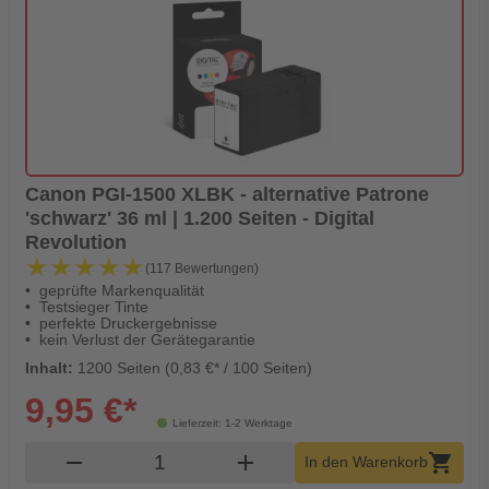
Canon PGI-1500 XLBK - alternative Patrone
'schwarz' 36 ml | 1.200 Seiten - Digital
Revolution
★★★★★
★★★★★
(117 Bewertungen)
geprüfte Markenqualität
Testsieger Tinte
perfekte Druckergebnisse
kein Verlust der Gerätegarantie
Inhalt:
1200 Seiten (0,83 €* / 100 Seiten)
9,95 €*
Lieferzeit: 1-2 Werktage
Produkt Warenkorb Menge
remove
add
shopping_cart
In den Warenkorb