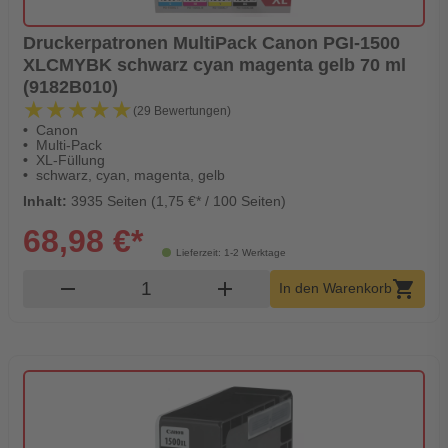
Druckerpatronen MultiPack Canon PGI-1500
XLCMYBK schwarz cyan magenta gelb 70 ml
(9182B010)
★★★★★
★★★★★
(29 Bewertungen)
Canon
Multi-Pack
XL-Füllung
schwarz, cyan, magenta, gelb
Inhalt:
3935 Seiten (1,75 €* / 100 Seiten)
68,98 €*
Lieferzeit: 1-2 Werktage
Produkt Warenkorb Menge
remove
add
shopping_cart
In den Warenkorb