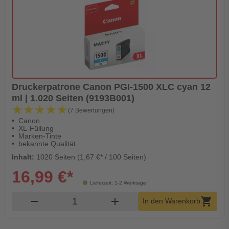
Druckerpatrone Canon PGI-1500 XLC cyan 12
ml | 1.020 Seiten (9193B001)
★★★★★
★★★★★
(7 Bewertungen)
Canon
XL-Füllung
Marken-Tinte
bekannte Qualität
Inhalt:
1020 Seiten (1,67 €* / 100 Seiten)
16,99 €*
Lieferzeit: 1-2 Werktage
Produkt Warenkorb Menge
remove
add
shopping_cart
In den Warenkorb