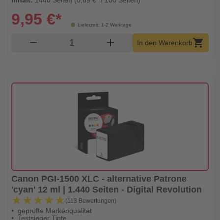
9,95 €*
Lieferzeit: 1-2 Werktage
Produkt Warenkorb Menge
remove
add
shopping_cart
In den Warenkorb
Canon PGI-1500 XLC - alternative Patrone
'cyan' 12 ml | 1.440 Seiten - Digital Revolution
★★★★★
★★★★★
(113 Bewertungen)
geprüfte Markenqualität
Testsieger Tinte