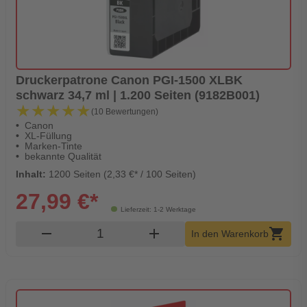
Druckerpatrone Canon PGI-1500 XLBK
schwarz 34,7 ml | 1.200 Seiten (9182B001)
★★★★★
★★★★★
(10 Bewertungen)
Canon
XL-Füllung
Marken-Tinte
bekannte Qualität
Inhalt:
1200 Seiten (2,33 €* / 100 Seiten)
27,99 €*
Lieferzeit: 1-2 Werktage
Produkt Warenkorb Menge
remove
add
shopping_cart
In den Warenkorb