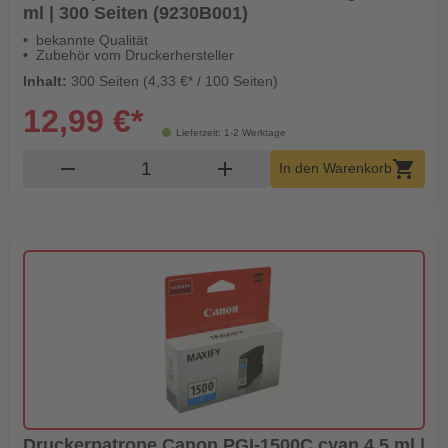
ml | 300 Seiten (9230B001)
bekannte Qualität
Zubehör vom Druckerhersteller
Inhalt:
300 Seiten (4,33 €* / 100 Seiten)
12,99 €*
Lieferzeit: 1-2 Werktage
Produkt Warenkorb Menge
remove
add
shopping_cart
In den Warenkorb
Druckerpatrone Canon PGI-1500C cyan 4,5 ml |