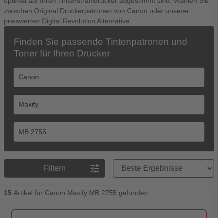
optimal auf Ihren Tintenstrahldrucker abgestimmt sind. Wählen Sie
zwischen Original Druckerpatronen von Canon oder unserer
preiswerten Digital Revolution Alternative.
Finden Sie passende Tintenpatronen und
Toner für Ihren Drucker
Preisreihenfolge
tune
Filtern
15
Artikel für Canon Maxify MB 2755 gefunden