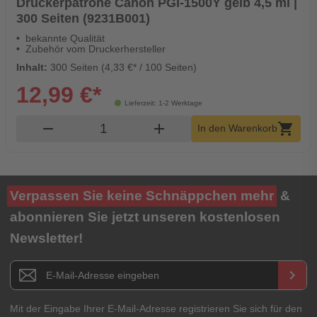
Druckerpatrone Canon PGI-1500Y gelb 4,5 ml |
300 Seiten (9231B001)
bekannte Qualität
Zubehör vom Druckerhersteller
Inhalt:
300 Seiten (4,33 €* / 100 Seiten)
12,99 €*
Lieferzeit: 1-2 Werktage
Produkt Warenkorb Menge
remove
add
shopping_cart
In den Warenkorb
Verpassen Sie keine Schnäppchen mehr
&
abonnieren Sie jetzt unseren kostenlosen
Newsletter!
Newsletter E-Mail Adresse
keyboard_arrow_right
Mit der Eingabe Ihrer E-Mail-Adresse registrieren Sie sich für den