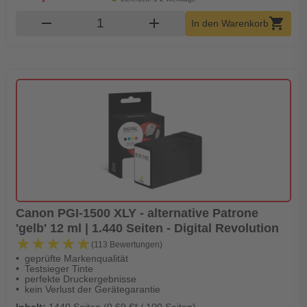
Produkt Warenkorb Menge
remove
add
shopping_cart
In den Warenkorb
Canon PGI-1500 XLY - alternative Patrone
'gelb' 12 ml | 1.440 Seiten - Digital Revolution
★★★★★
★★★★★
(113 Bewertungen)
geprüfte Markenqualität
Testsieger Tinte
perfekte Druckergebnisse
kein Verlust der Gerätegarantie
Inhalt:
1440 Seiten (0,69 €* / 100 Seiten)