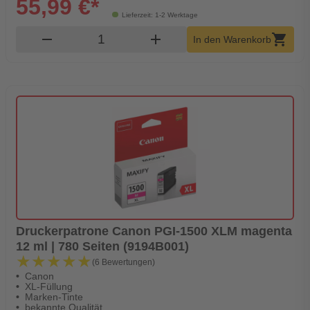
55,99 €*
Lieferzeit: 1-2 Werktage
Produkt Warenkorb Menge
remove
add
shopping_cart
In den Warenkorb
Druckerpatrone Canon PGI-1500 XLM magenta
12 ml | 780 Seiten (9194B001)
★★★★★
★★★★★
(6 Bewertungen)
Canon
XL-Füllung
Marken-Tinte
bekannte Qualität