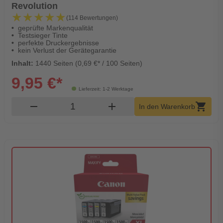
Revolution
★★★★★
★★★★★
(114 Bewertungen)
geprüfte Markenqualität
Testsieger Tinte
perfekte Druckergebnisse
kein Verlust der Gerätegarantie
Inhalt:
1440 Seiten (0,69 €* / 100 Seiten)
9,95 €*
Lieferzeit: 1-2 Werktage
Produkt Warenkorb Menge
remove
add
shopping_cart
In den Warenkorb