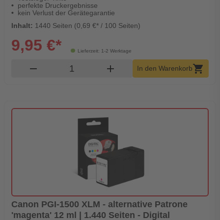
perfekte Druckergebnisse
kein Verlust der Gerätegarantie
Inhalt:
1440 Seiten (0,69 €* / 100 Seiten)
9,95 €*
Lieferzeit: 1-2 Werktage
Produkt Warenkorb Menge
remove
add
shopping_cart
In den Warenkorb
Canon PGI-1500 XLM - alternative Patrone
'magenta' 12 ml | 1.440 Seiten - Digital