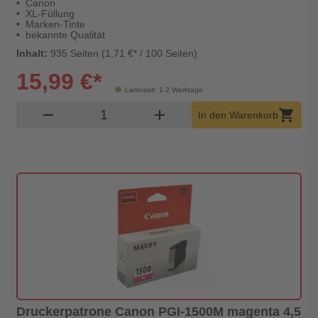
Canon
XL-Füllung
Marken-Tinte
bekannte Qualität
Inhalt:
935 Seiten (1,71 €* / 100 Seiten)
15,99 €*
Lieferzeit: 1-2 Werktage
Produkt Warenkorb Menge
remove
add
shopping_cart
In den Warenkorb
Druckerpatrone Canon PGI-1500M magenta 4,5