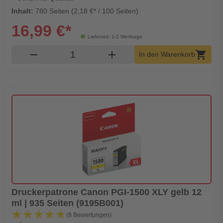
Inhalt:
780 Seiten (2,18 €* / 100 Seiten)
16,99 €*
Lieferzeit: 1-2 Werktage
Produkt Warenkorb Menge
remove
add
shopping_cart
In den Warenkorb
Druckerpatrone Canon PGI-1500 XLY gelb 12
ml | 935 Seiten (9195B001)
★★★★★
★★★★★
(8 Bewertungen)