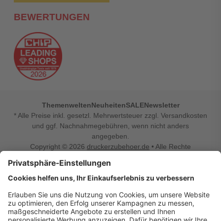
BEWERTUNGEN
Themenwelten
Neuheiten
SALE
Newsletter
* Alle Preise inkl. gesetzl. Mehrwertsteuer zzgl. Versandkosten
und ggf. Nachnahmegebühren, wenn nicht anders
angegeben.
Copyright © 2026
druckerzubehoer.de
• Alle Rechte
vorbehalten •
Impressum
•
Widerrufsbelehrung
Vertrag widerrufen
Druckerzubehoer.de – preiswerte Qualität für Ihr Office
Sie sind auf der Suche nach dem passenden Druckerzubehör
oder Zubehör für das Büro, den Computer oder Ihr
Smartphone? Dann sind Sie bei Druckerzubehoer.de genau