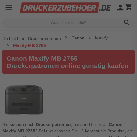
menu
person
shopping_cart
search
Canon
Maxify
Du bist hier:
Druckerpatronen
Maxify MB 2755
Canon Maxify MB 2755
Druckerpatronen online günstig kaufen
Sie suchen nach
Druckerpatronen
, passend für Ihren
Canon
Maxify MB 2755
? Bei uns erhalten Sie 15 kompatible Produkte, die