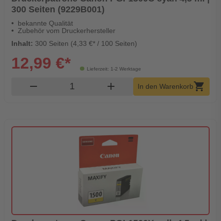
300 Seiten (9229B001)
bekannte Qualität
Zubehör vom Druckerhersteller
Inhalt:
300 Seiten (4,33 €* / 100 Seiten)
12,99 €*
Lieferzeit: 1-2 Werktage
Produkt Warenkorb Menge
remove
add
shopping_cart
In den Warenkorb