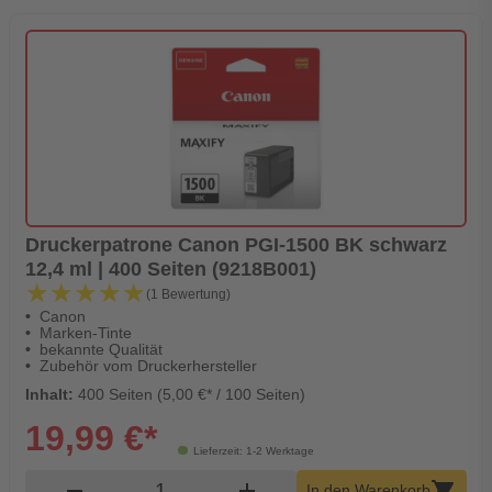
Druckerpatrone Canon PGI-1500 BK schwarz
12,4 ml | 400 Seiten (9218B001)
★★★★★
★★★★★
(1 Bewertung)
Canon
Marken-Tinte
bekannte Qualität
Zubehör vom Druckerhersteller
Inhalt:
400 Seiten (5,00 €* / 100 Seiten)
19,99 €*
Lieferzeit: 1-2 Werktage
Produkt Warenkorb Menge
remove
add
shopping_cart
In den Warenkorb