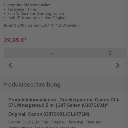
geprüfte Markenqualität
Testsieger Tinte
kein Verlust der Gerätegarantie
mehr Füllmenge als das Original!
Inhalt:
2885 Seiten (1,04 €* / 100 Seiten)
29,95 €*
Produkt W
remove
arrow_back_ios_new
arrow_forward_ios
Produktbeschreibung
Produktinformationen „Druckerpatrone Canon CLI-
571 M magenta 6,5 ml | 297 Seiten (0387C001)“
Original: Canon 0387C001 (CLI-571M)
Canon CLI-571M. Typ: Original, Tintentyp: Tinte auf