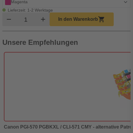
Magenta
Lieferzeit: 1-2 Werktage
Produkt Warenkorb Menge
remove
add
shopping_cart
In den Warenkorb
Unsere Empfehlungen
Canon PGI-570 PGBKXL / CLI-571 CMY - alternative Patron