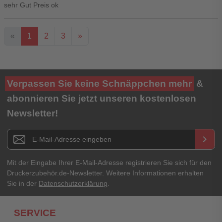
sehr Gut Preis ok
«
1
2
3
»
Ihre Bewertung**
Verpassen Sie keine Schnäppchen mehr
&
★
★
★
★
★
abonnieren Sie jetzt unseren kostenlosen
Newsletter!
Titel**
E-Mail-Adresse
Newsletter E-Mail Adresse
keyboard_arrow_right
Ihre Erfahrungen**
Ihr Passwort
Mit der Eingabe Ihrer E-Mail-Adresse registrieren Sie sich für den
Druckerzubehör.de-Newsletter. Weitere Informationen erhalten
Sie in der
Datenschutzerklärung
.
Ich habe mein Passwort vergessen.
SERVICE
Anmelden
Abbrechen