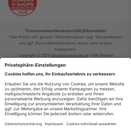
Themenwelten
Neuheiten
SALE
Newsletter
* Alle Preise inkl. gesetzl. Mehrwertsteuer zzgl. Versandkosten
und ggf. Nachnahmegebühren, wenn nicht anders
angegeben.
Copyright © 2026
druckerzubehoer.de
• Alle Rechte
vorbehalten •
Impressum
•
Widerrufsbelehrung
Vertrag widerrufen
Druckerzubehoer.de – preiswerte Qualität für Ihr Office
Sie sind auf der Suche nach dem passenden Druckerzubehör
oder Zubehör für das Büro, den Computer oder Ihr
Smartphone? Dann sind Sie bei Druckerzubehoer.de genau
richtig! Unser breites Sortiment bietet unter anderem Tinte
und Toner für alle gängigen Druckermodelle – großer sowie
kleiner Hersteller. Zugleich sind wir Ihr Online Fachhandel für
allerlei Elektro- und Bürozubehör. Sie möchten Ihr Büro
einrichten, die Werkstatt ausstatten oder den Alltag mit