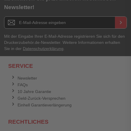
Newsletter!
Titel**
E-Mail-Adresse
Newsletter E-Mail Adresse
keyboard_arrow_right
Ihre Erfahrungen**
Ihr Passwort
Mit der Eingabe Ihrer E-Mail-Adresse registrieren Sie sich für den
Druckerzubehör.de-Newsletter. Weitere Informationen erhalten
Sie in der
Datenschutzerklärung
.
Ich habe mein Passwort vergessen.
SERVICE
Anmelden
Abbrechen
Newsletter
FAQs
Abbrechen
Bewertung abschicken
10 Jahre Garantie
Geld-Zurück-Versprechen
Einhell Garantieverlängerung
RECHTLICHES