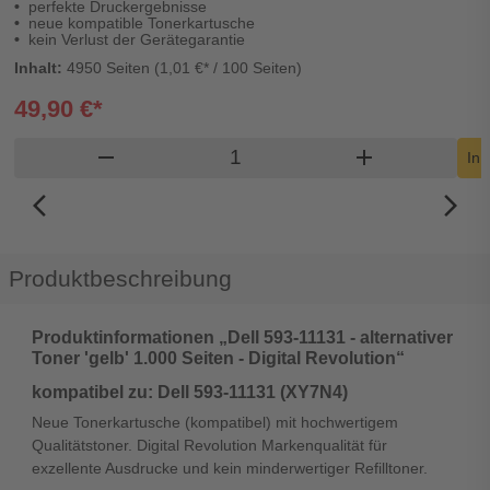
perfekte Druckergebnisse
neue kompatible Tonerkartusche
kein Verlust der Gerätegarantie
Inhalt:
4950 Seiten (1,01 €* / 100 Seiten)
49,90 €*
Produkt Warenkorb Menge
remove
add
In 
arrow_back_ios_new
arrow_forward_ios
Produktbeschreibung
Produktinformationen „Dell 593-11131 - alternativer
Toner 'gelb' 1.000 Seiten - Digital Revolution“
kompatibel zu: Dell 593-11131 (XY7N4)
Neue Tonerkartusche (kompatibel) mit hochwertigem
Qualitätstoner. Digital Revolution Markenqualität für
exzellente Ausdrucke und kein minderwertiger Refilltoner.