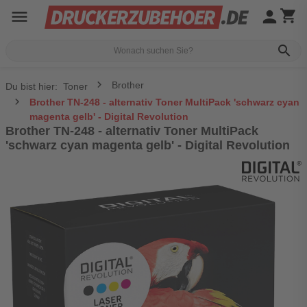
menu
person
shopping_cart
search
Brother
Du bist hier:
Toner
Brother TN-248 - alternativ Toner MultiPack 'schwarz cyan
magenta gelb' - Digital Revolution
Brother TN-248 - alternativ Toner MultiPack
'schwarz cyan magenta gelb' - Digital Revolution