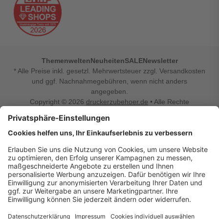
Themenwelten
Neuheiten
SALE
Newsletter
* Alle Preise inkl. gesetzl. Mehrwertsteuer zzgl. Versandkosten
und ggf. Nachnahmegebühren, wenn nicht anders
angegeben.
Copyright © 2026
druckerzubehoer.de
• Alle Rechte
vorbehalten •
Impressum
•
Widerrufsbelehrung
Vertrag widerrufen
Druckerzubehoer.de – preiswerte Qualität für Ihr Office
Sie sind auf der Suche nach dem passenden Druckerzubehör
oder Zubehör für das Büro, den Computer oder Ihr
Smartphone? Dann sind Sie bei Druckerzubehoer.de genau
richtig! Unser breites Sortiment bietet unter anderem Tinte
und Toner für alle gängigen Druckermodelle – großer sowie
kleiner Hersteller. Zugleich sind wir Ihr Online Fachhandel für
allerlei Elektro- und Bürozubehör. Sie möchten Ihr Büro