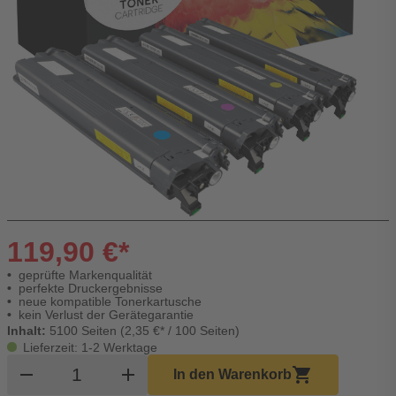
119,90 €*
geprüfte Markenqualität
perfekte Druckergebnisse
neue kompatible Tonerkartusche
kein Verlust der Gerätegarantie
Inhalt:
5100 Seiten (2,35 €* / 100 Seiten)
Lieferzeit: 1-2 Werktage
Produkt Warenkorb Menge
remove
add
shopping_cart
In den Warenkorb