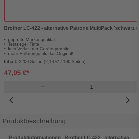
Brother LC-422 - alternative Patrone MultiPack 'schwarz c
geprüfte Markenqualität
Testsieger Tinte
kein Verlust der Gerätegarantie
mehr Füllmenge als das Original!
Inhalt:
2200 Seiten (2,18 €* / 100 Seiten)
47,95 €*
Produkt Warenkorb
remove
arrow_back_ios_new
arrow_forward_ios
Produktbeschreibung
Produktinformationen „Brother LC-422 - alternative