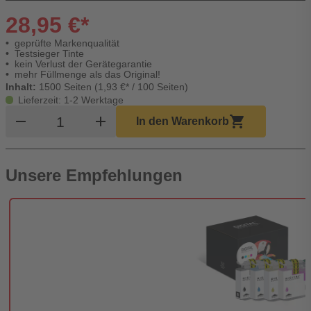
28,95 €*
geprüfte Markenqualität
Testsieger Tinte
kein Verlust der Gerätegarantie
mehr Füllmenge als das Original!
Inhalt:
1500 Seiten (1,93 €* / 100 Seiten)
Lieferzeit: 1-2 Werktage
Produkt Warenkorb Menge
remove
add
shopping_cart
In den Warenkorb
Unsere Empfehlungen