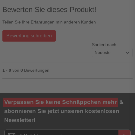
Bewerten Sie dieses Produkt!
Teilen Sie Ihre Erfahrungen min anderen Kunden
Bewertung schreiben
Sortiert nach
1 - 0
von
0
Bewertungen
Ihre Bewertung**
Verpassen Sie keine Schnäppchen mehr
&
★
★
★
★
★
abonnieren Sie jetzt unseren kostenlosen
Newsletter!
Titel**
E-Mail-Adresse
Newsletter E-Mail Adresse