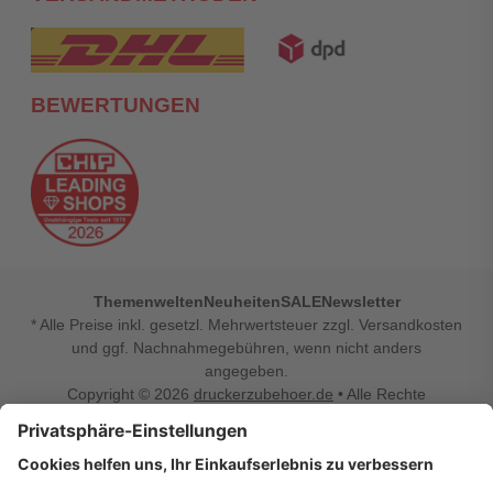
BEWERTUNGEN
Themenwelten
Neuheiten
SALE
Newsletter
* Alle Preise inkl. gesetzl. Mehrwertsteuer zzgl. Versandkosten
und ggf. Nachnahmegebühren, wenn nicht anders
angegeben.
Copyright © 2026
druckerzubehoer.de
• Alle Rechte
vorbehalten •
Impressum
•
Widerrufsbelehrung
Vertrag widerrufen
Druckerzubehoer.de – preiswerte Qualität für Ihr Office