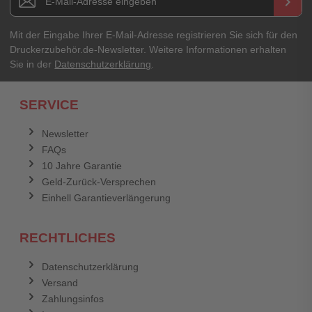
keyboard_arrow_right
Ihre Erfahrungen**
Ihr Passwort
Mit der Eingabe Ihrer E-Mail-Adresse registrieren Sie sich für den
Druckerzubehör.de-Newsletter. Weitere Informationen erhalten
Sie in der
Datenschutzerklärung
.
Ich habe mein Passwort vergessen.
SERVICE
Anmelden
Abbrechen
Newsletter
FAQs
Abbrechen
Bewertung abschicken
10 Jahre Garantie
Geld-Zurück-Versprechen
Einhell Garantieverlängerung
RECHTLICHES
Datenschutzerklärung
Versand
Zahlungsinfos