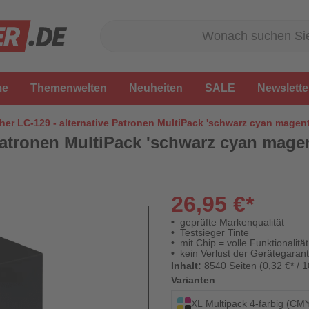
me
Themenwelten
Neuheiten
SALE
Newslette
her LC-129 - alternative Patronen MultiPack 'schwarz cyan magenta
Patronen MultiPack 'schwarz cyan magent
26,95 €*
geprüfte Markenqualität
Testsieger Tinte
mit Chip = volle Funktionalität
kein Verlust der Gerätegarant
Inhalt:
8540 Seiten (0,32 €* / 1
Varianten
XL Multipack 4-farbig (CM