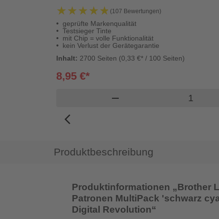
★★★★★
★★★★★
(107 Bewertungen)
geprüfte Markenqualität
Testsieger Tinte
mit Chip = volle Funktionalität
kein Verlust der Gerätegarantie
Inhalt:
2700 Seiten (0,33 €* / 100 Seiten)
8,95 €*
Produkt 
remove
arrow_back_ios_new
Produktbeschreibung
Produktinformationen „Brother LC
Patronen MultiPack 'schwarz cya
Digital Revolution“