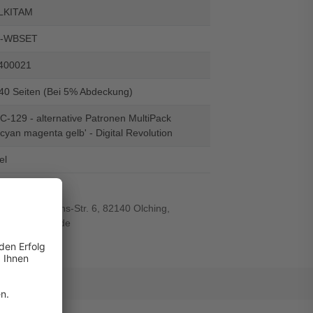
LKITAM
L-WBSET
400021
540 Seiten (Bei 5% Abdeckung)
C-129 - alternative Patronen MultiPack
cyan magenta gelb' - Digital Revolution
el
r-von-Siemens-Str. 6, 82140 Olching,
wiegand-gmbh.de