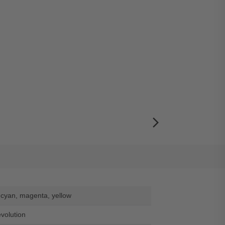
arrow_forward_ios
 cyan, magenta, yellow
evolution