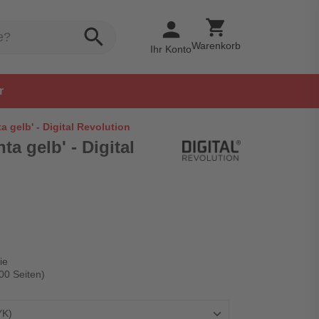
shopping_cart
person
search
Warenkorb
Ihr Konto
r
 gelb' - Digital Revolution
a gelb' - Digital
ie
00 Seiten)
YK)