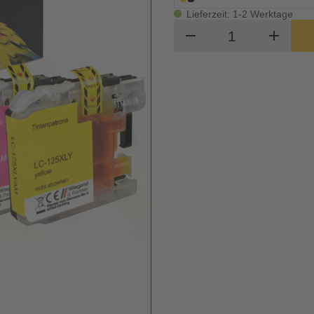
Lieferzeit: 1-2 Werktage
Produkt Waren
remove
add