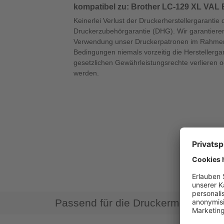
kompatibel zu: Brother LC-129 XL VAL
Keinerlei Verlust der Druckerherstellergarantie 
Druckerzubehörgarantie (DHG). Wir garantieren
Verwendung unser Druckerpatronen im Rahmen
Bedingungen niemals vorzeitig die Herstellerga
gesetzlichen Gewährleistungsrechte verlieren 
werden.
Passend für die Druckermodelle