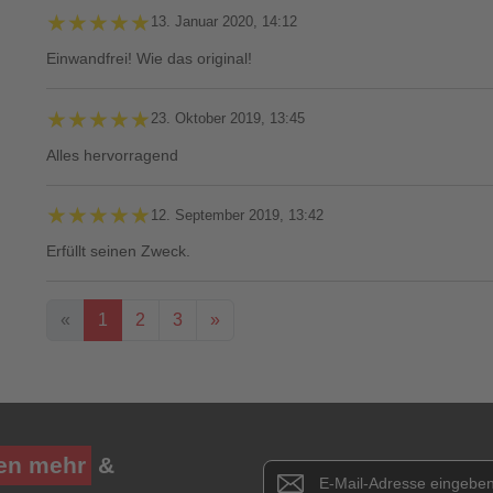
★★★★★
★★★★★
13. Januar 2020, 14:12
Einwandfrei! Wie das original!
★★★★★
★★★★★
23. Oktober 2019, 13:45
Alles hervorragend
★★★★★
★★★★★
12. September 2019, 13:42
Erfüllt seinen Zweck.
«
1
2
3
»
Ihre Bewertung**
★
★
★
★
★
en mehr
&
Newsletter E-Mail Adresse