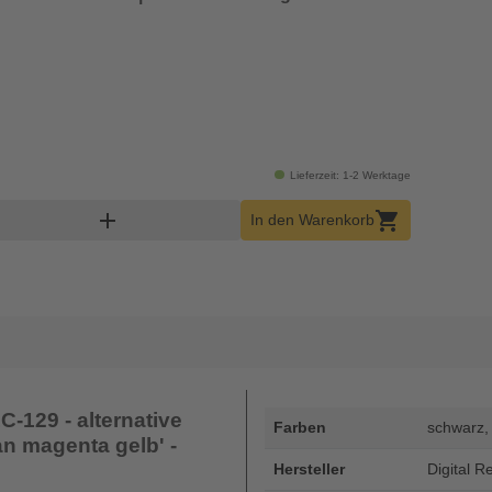
Lieferzeit: 1-2 Werktage
Warenkorb Menge
add
shopping_cart
In den Warenkorb
-129 - alternative
Farben
schwarz,
n magenta gelb' -
Hersteller
Digital R