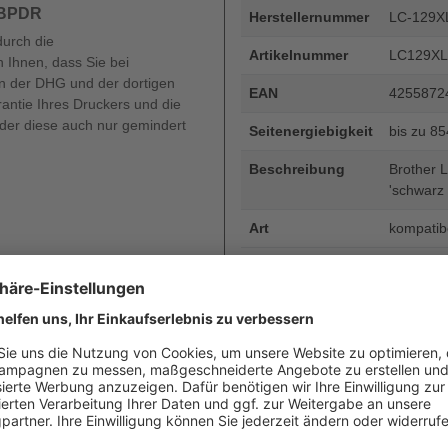
 BPDR
Herstellernummer
LC-129X
durch die
Artikelnummer
LC129X
 Ihnen, dass Sie bei
 der DHG und der dortigen
EAN
4255872
rantie Ihres Druckers und die
oder diese auch nur gemindert
Seitenergiebigkeit
bis zu 8
Beschreibung
Brother L
'schwarz 
Art
kompatib
Angaben zum Hersteller
Wiegand & Partner GmbH, Werne
Deutschland, E-Mail: service@