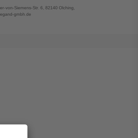
r-von-Siemens-Str. 6, 82140 Olching,
wiegand-gmbh.de