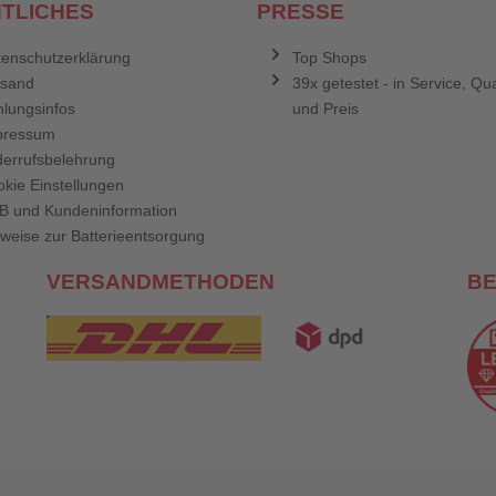
TLICHES
PRESSE
enschutzerklärung
Top Shops
rsand
39x getestet - in Service, Qua
lungsinfos
und Preis
pressum
errufsbelehrung
kie Einstellungen
B und Kundeninformation
weise zur Batterieentsorgung
VERSANDMETHODEN
B