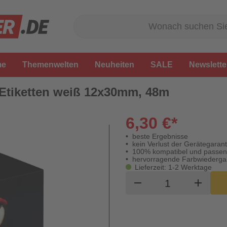
me
Themenwelten
Neuheiten
SALE
Newslette
v Etiketten weiß 12x30mm, 48m
6,30 €*
beste Ergebnisse
kein Verlust der Gerätegarant
100% kompatibel und passe
hervorragende Farbwiederg
Lieferzeit: 1-2 Werktage
Produkt Waren
remove
add