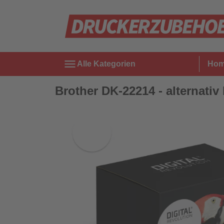
menu
Alle Kategorien
Ho
Brother DK-22214 - alternati