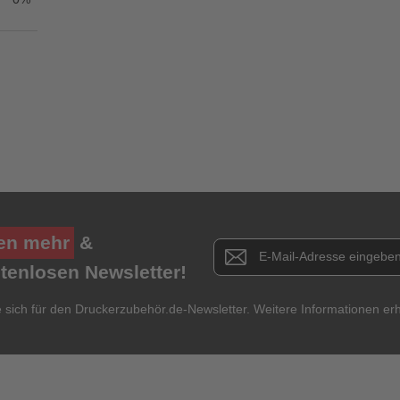
Titel**
E-Mail-Adresse
Ihr P
Ihre Erfahrungen**
Ich habe mein Passwort vergessen.
Anmelden
Abbrechen
en mehr
&
Newsletter E-Mail Adresse
stenlosen Newsletter!
e sich für den Druckerzubehör.de-Newsletter. Weitere Informationen erh