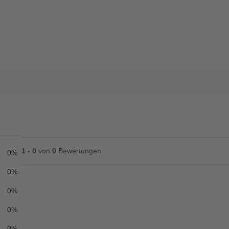
1 - 0
von
0
Bewertungen
0%
0%
0%
Ihre Bewertung**
0%
★
★
★
★
★
0%