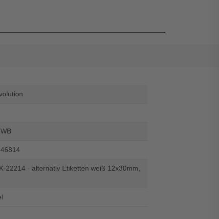
volution
-WB
446814
K-22214 - alternativ Etiketten weiß 12x30mm,
l