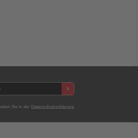
asswort
keyboard_arrow_right
Abbrechen
Bewertung abschicken
alten Sie in der
Datenschutzerklärung
.