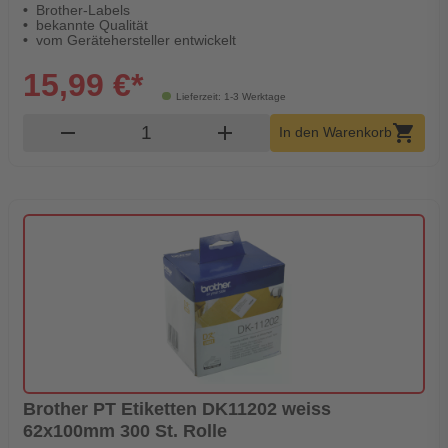
Brother-Labels
bekannte Qualität
vom Gerätehersteller entwickelt
15,99 €*
Lieferzeit: 1-3 Werktage
Produkt Warenkorb Menge
remove
add
shopping_cart
In den Warenkorb
Brother PT Etiketten DK11202 weiss
62x100mm 300 St. Rolle