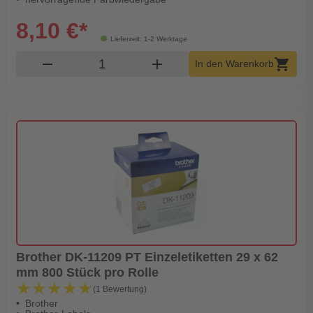
8,10 €*
Lieferzeit: 1-2 Werktage
Produkt Warenkorb Menge
remove
add
shopping_cart
In den Warenkorb
Brother DK-11209 PT Einzeletiketten 29 x 62
mm 800 Stück pro Rolle
★★★★★
★★★★★
(1 Bewertung)
Brother