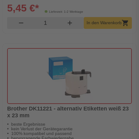
5,45 €*
Lieferzeit: 1-2 Werktage
Produkt Warenkorb Menge
remove
add
shopping_cart
In den Warenkorb
Brother DK11221 - alternativ Etiketten weiß 23
x 23 mm
beste Ergebnisse
kein Verlust der Gerätegarantie
100% kompatibel und passend
hervorragende Farbwiedergabe