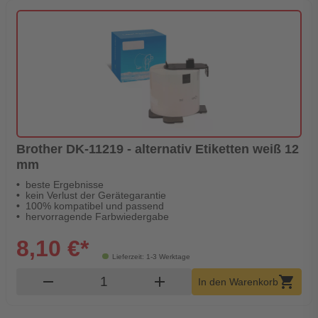
Brother DK-11219 - alternativ Etiketten weiß 12
mm
beste Ergebnisse
kein Verlust der Gerätegarantie
100% kompatibel und passend
hervorragende Farbwiedergabe
8,10 €*
Lieferzeit: 1-3 Werktage
Produkt Warenkorb Menge
remove
add
shopping_cart
In den Warenkorb