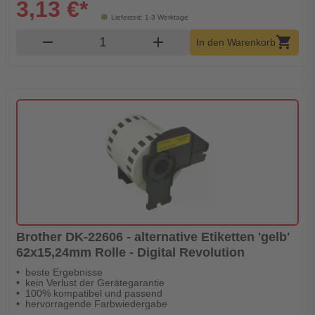
3,13 €*
Lieferzeit: 1-3 Werktage
Produkt Warenkorb Menge
remove
add
shopping_cart
In den Warenkorb
Brother DK-22606 - alternative Etiketten 'gelb'
62x15,24mm Rolle - Digital Revolution
beste Ergebnisse
kein Verlust der Gerätegarantie
100% kompatibel und passend
hervorragende Farbwiedergabe