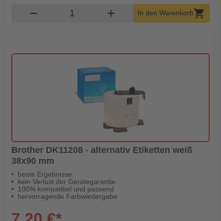
Produkt Warenkorb Menge
remove
add
shopping_cart
In den Warenkorb
Brother DK11208 - alternativ Etiketten weiß
38x90 mm
beste Ergebnisse
kein Verlust der Gerätegarantie
100% kompatibel und passend
hervorragende Farbwiedergabe
7,20 €*