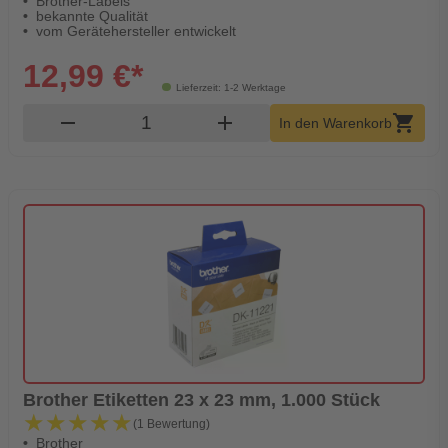
Brother-Labels
bekannte Qualität
vom Gerätehersteller entwickelt
12,99 €*
Lieferzeit: 1-2 Werktage
Produkt Warenkorb Menge
remove
add
shopping_cart
In den Warenkorb
Brother Etiketten 23 x 23 mm, 1.000 Stück
★★★★★
★★★★★
(1 Bewertung)
Brother