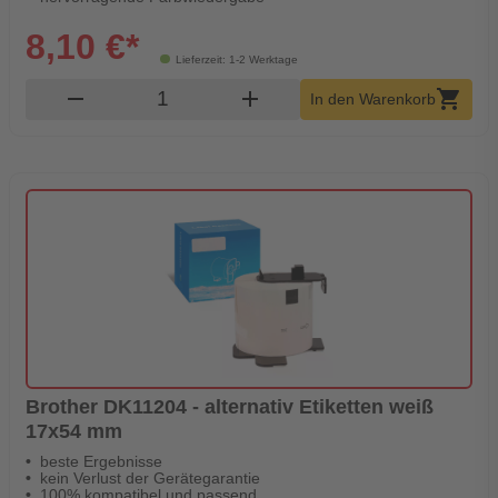
8,10 €*
Lieferzeit: 1-2 Werktage
Produkt Warenkorb Menge
remove
add
shopping_cart
In den Warenkorb
Brother DK11204 - alternativ Etiketten weiß
17x54 mm
beste Ergebnisse
kein Verlust der Gerätegarantie
100% kompatibel und passend