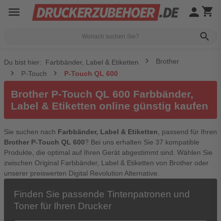
menu
person
shopping_cart
search
Brother
Du bist hier:
Farbbänder, Label & Etiketten
P-Touch
P-Touch QL 600
Brother P-Touch QL 600 Farbbänder,
Label & Etiketten online günstig kaufen
Sie suchen nach
Farbbänder, Label & Etiketten
, passend für Ihren
Brother P-Touch QL 600
? Bei uns erhalten Sie 37 kompatible
Produkte, die optimal auf Ihren Gerät abgestimmt sind. Wählen Sie
zwischen Original Farbbänder, Label & Etiketten von Brother oder
unserer preiswerten Digital Revolution Alternative.
Finden Sie passende Tintenpatronen und
Toner für Ihren Drucker