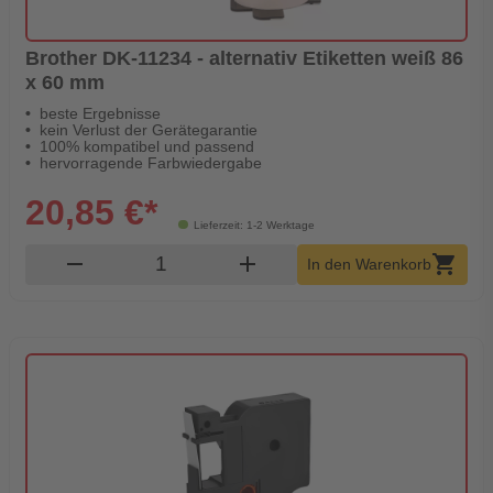
Brother DK-11234 - alternativ Etiketten weiß 86
x 60 mm
beste Ergebnisse
kein Verlust der Gerätegarantie
100% kompatibel und passend
hervorragende Farbwiedergabe
20,85 €*
Lieferzeit: 1-2 Werktage
Produkt Warenkorb Menge
remove
add
shopping_cart
In den Warenkorb