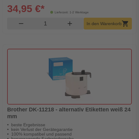
34,95 €*
Lieferzeit: 1-2 Werktage
Produkt Warenkorb Menge
remove
add
shopping_cart
In den Warenkorb
Brother DK-11218 - alternativ Etiketten weiß 24
mm
beste Ergebnisse
kein Verlust der Gerätegarantie
100% kompatibel und passend
hervorragende Farbwiedergabe