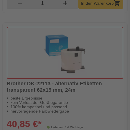
Produkt Warenkorb Menge
remove
add
shopping_cart
In den Warenkorb
Brother DK-22113 - alternativ Etiketten
transparent 62x15 mm, 24m
beste Ergebnisse
kein Verlust der Gerätegarantie
100% kompatibel und passend
hervorragende Farbwiedergabe
40,85 €*
Lieferzeit: 1-2 Werktage