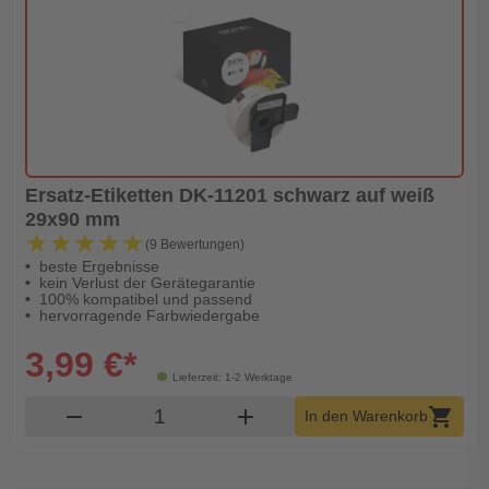
Ersatz-Etiketten DK-11201 schwarz auf weiß
29x90 mm
★★★★★
★★★★★
(9 Bewertungen)
beste Ergebnisse
kein Verlust der Gerätegarantie
100% kompatibel und passend
hervorragende Farbwiedergabe
3,99 €*
Lieferzeit: 1-2 Werktage
Produkt Warenkorb Menge
remove
add
shopping_cart
In den Warenkorb