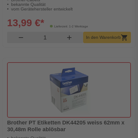
bekannte Qualität
vom Gerätehersteller entwickelt
13,99 €*
Lieferzeit: 1-2 Werktage
Produkt Warenkorb Menge
remove
add
shopping_cart
In den Warenkorb
Brother PT Etiketten DK44205 weiss 62mm x
30,48m Rolle ablösbar
bekannte Qualität