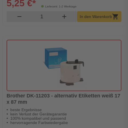
5,25 €*
Lieferzeit: 1-2 Werktage
Produkt Warenkorb Menge
remove
add
shopping_cart
In den Warenkorb
Brother DK-11203 - alternativ Etiketten weiß 17
x 87 mm
beste Ergebnisse
kein Verlust der Gerätegarantie
100% kompatibel und passend
hervorragende Farbwiedergabe