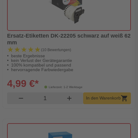
Ersatz-Etiketten DK-22205 schwarz auf weiß 62
mm
★★★★★
★★★★★
(10 Bewertungen)
beste Ergebnisse
kein Verlust der Gerätegarantie
100% kompatibel und passend
hervorragende Farbwiedergabe
4,99 €*
Lieferzeit: 1-2 Werktage
Produkt Warenkorb Menge
remove
add
shopping_cart
In den Warenkorb