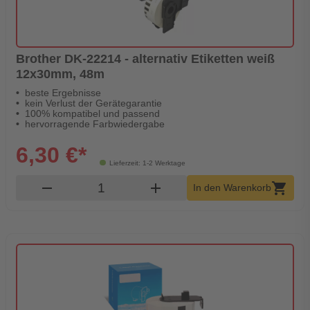
Brother DK-22214 - alternativ Etiketten weiß
12x30mm, 48m
beste Ergebnisse
kein Verlust der Gerätegarantie
100% kompatibel und passend
hervorragende Farbwiedergabe
6,30 €*
Lieferzeit: 1-2 Werktage
Produkt Warenkorb Menge
remove
add
shopping_cart
In den Warenkorb