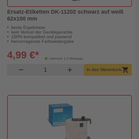
Ersatz-Etiketten DK-11202 schwarz auf weiß
62x100 mm
beste Ergebnisse
kein Verlust der Gerätegarantie
100% kompatibel und passend
hervorragende Farbwiedergabe
4,99 €*
Lieferzeit: 1-2 Werktage
Produkt Warenkorb Menge
remove
add
shopping_cart
In den Warenkorb