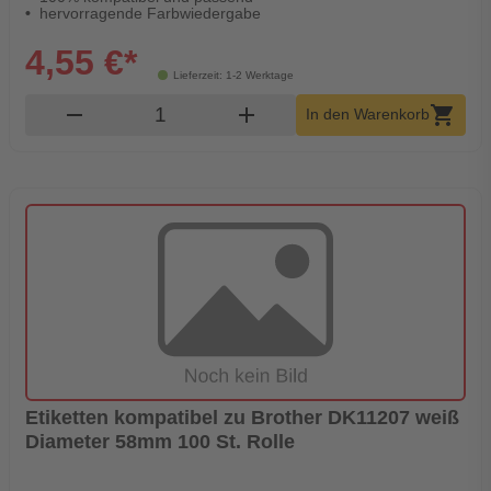
hervorragende Farbwiedergabe
4,55 €*
Lieferzeit: 1-2 Werktage
Produkt Warenkorb Menge
remove
add
shopping_cart
In den Warenkorb
Etiketten kompatibel zu Brother DK11207 weiß
Diameter 58mm 100 St. Rolle