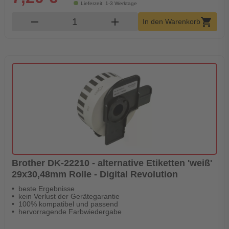
Lieferzeit: 1-3 Werktage
Produkt Warenkorb Menge
remove
add
shopping_cart
In den Warenkorb
Brother DK-22210 - alternative Etiketten 'weiß'
29x30,48mm Rolle - Digital Revolution
beste Ergebnisse
kein Verlust der Gerätegarantie
100% kompatibel und passend
hervorragende Farbwiedergabe