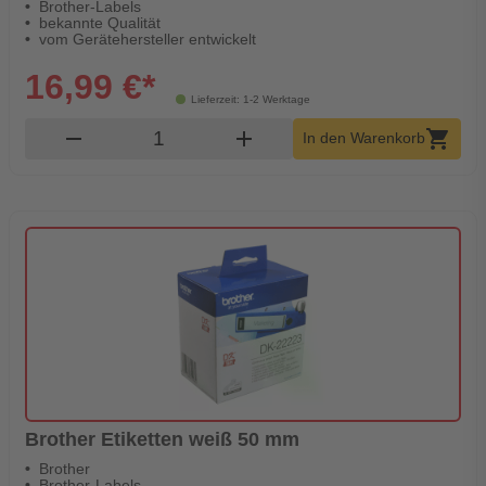
Brother-Labels
bekannte Qualität
vom Gerätehersteller entwickelt
16,99 €*
Lieferzeit: 1-2 Werktage
Produkt Warenkorb Menge
remove
add
shopping_cart
In den Warenkorb
Brother Etiketten weiß 50 mm
Brother
Brother-Labels