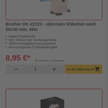
Brother DK-22223 - alternativ Etiketten weiß
50x30 mm, 48m
beste Ergebnisse
kein Verlust der Gerätegarantie
100% kompatibel und passend
hervorragende Farbwiedergabe
8,95 €*
Lieferzeit: 1-2 Werktage
Produkt Warenkorb Menge
remove
add
shopping_cart
In den Warenkorb