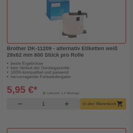
Brother DK-11209 - alternativ Etiketten weiß
29x62 mm 800 Stück pro Rolle
beste Ergebnisse
kein Verlust der Gerätegarantie
100% kompatibel und passend
hervorragende Farbwiedergabe
5,95 €*
Lieferzeit: 1-2 Werktage
Produkt Warenkorb Menge
remove
add
shopping_cart
In den Warenkorb