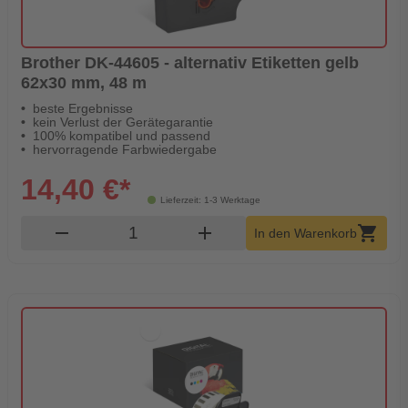
Brother DK-44605 - alternativ Etiketten gelb
62x30 mm, 48 m
beste Ergebnisse
kein Verlust der Gerätegarantie
100% kompatibel und passend
hervorragende Farbwiedergabe
14,40 €*
Lieferzeit: 1-3 Werktage
Produkt Warenkorb Menge
remove
add
shopping_cart
In den Warenkorb