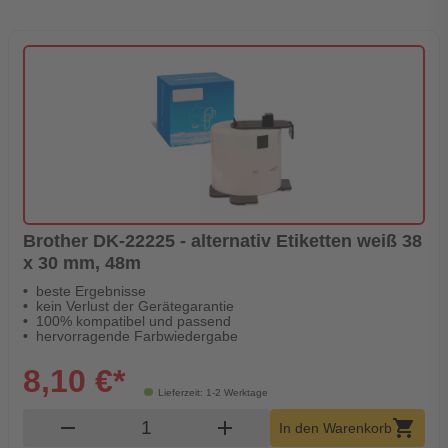
Brother DK-22225 - alternativ Etiketten weiß 38
x 30 mm, 48m
beste Ergebnisse
kein Verlust der Gerätegarantie
100% kompatibel und passend
hervorragende Farbwiedergabe
8,10 €*
Lieferzeit: 1-2 Werktage
Produkt Warenkorb Menge
remove
add
shopping_cart
In den Warenkorb