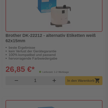
Brother DK-22212 - alternativ Etiketten weiß
62x15mm
beste Ergebnisse
kein Verlust der Gerätegarantie
100% kompatibel und passend
hervorragende Farbwiedergabe
26,85 €*
Lieferzeit: 1-2 Werktage
Produkt Warenkorb Menge
remove
add
shopping_cart
In den Warenkorb