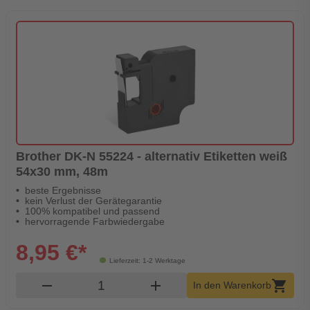
Brother DK-N 55224 - alternativ Etiketten weiß
54x30 mm, 48m
beste Ergebnisse
kein Verlust der Gerätegarantie
100% kompatibel und passend
hervorragende Farbwiedergabe
8,95 €*
Lieferzeit: 1-2 Werktage
Produkt Warenkorb Menge
remove
add
shopping_cart
In den Warenkorb