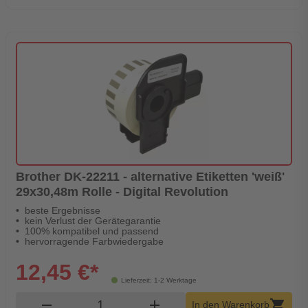
Brother DK-22211 - alternative Etiketten 'weiß'
29x30,48m Rolle - Digital Revolution
beste Ergebnisse
kein Verlust der Gerätegarantie
100% kompatibel und passend
hervorragende Farbwiedergabe
12,45 €*
Lieferzeit: 1-2 Werktage
Produkt Warenkorb Menge
remove
add
shopping_cart
In den Warenkorb