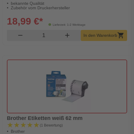
bekannte Qualität
Zubehör vom Druckerhersteller
18,99 €*
Lieferzeit: 1-2 Werktage
Produkt Warenkorb Menge
remove
add
shopping_cart
In den Warenkorb
Brother Etiketten weiß 62 mm
★★★★★
★★★★★
(1 Bewertung)
Brother