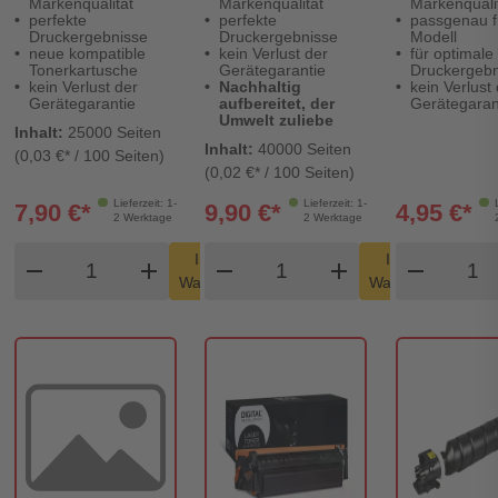
Markenqualität
Markenqualität
Markenquali
Revolution
perfekte
perfekte
passgenau fü
Druckergebnisse
Druckergebnisse
Modell
neue kompatible
kein Verlust der
für optimale
Tonerkartusche
Gerätegarantie
Druckergebn
kein Verlust der
Nachhaltig
kein Verlust
Gerätegarantie
aufbereitet, der
Gerätegaran
Umwelt zuliebe
Inhalt:
25000 Seiten
Inhalt:
40000 Seiten
(0,03 €* / 100 Seiten)
(0,02 €* / 100 Seiten)
Lieferzeit: 1-
Lieferzeit: 1-
7,90 €*
9,90 €*
4,95 €*
2 Werktage
2 Werktage
Produkt Warenkorb Menge
Produkt Warenkorb Men
Produ
In den
In den
remove
add
remove
shopping_cart
add
remove
shopping_cart
Warenkorb
Warenkorb