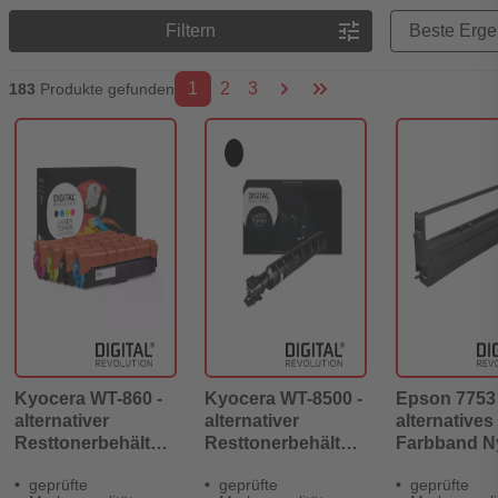
Preisreihenfolge
tune
Filtern
1
2
3
183
Produkte gefunden
Kyocera WT-860 -
Kyocera WT-8500 -
Epson 7753 
alternativer
alternativer
alternatives
Resttonerbehälter
Resttonerbehälter
Farbband N
25.000 Seiten -
40.000 Seiten -
schwarz 2 M
geprüfte
geprüfte
geprüfte
Digital Revolution
Digital Revolution
Zeichen - Di