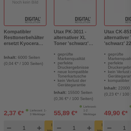
Kompatibler
Utax PK-3011 -
Utax CK-851
Resttonerbehälter
alternativer XL
alternativer
ersetzt Kyocera
Toner 'schwarz'
'schwarz' 2
WT-5150
15.500 Seiten -
Seiten - Digi
geprüfte
geprüfte
302YJ93150
Digital Revolution
Revolution
Inhalt:
6000 Seiten
Markenqualität
Markenquali
perfekte
perfekte
(0,04 €* / 100 Seiten)
Druckergebnisse
Druckergebn
neue kompatible
kein Verlust
Tonerkartusche
Gerätegaran
kein Verlust der
kompatibler
Gerätegarantie
Inhalt:
22000 
Inhalt:
15500 Seiten
(0,23 €* / 100 
(0,36 €* / 100 Seiten)
Lieferzeit:
Lieferzeit: 1-
1-2
2,37 €*
55,89 €*
49,90 €*
3 Werktage
Werktage
Produkt Warenkorb Menge
Produkt Warenkorb Men
Produ
In den
In den
remove
add
remove
shopping_cart
add
remove
shopping_cart