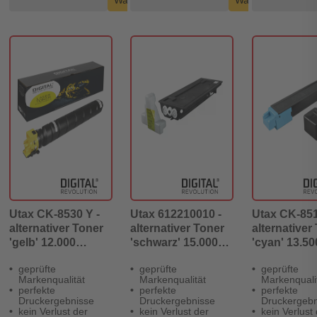
Warenkorb
Warenkorb
Utax CK-8530 Y -
Utax 612210010 -
Utax CK-851
alternativer Toner
alternativer Toner
alternativer
'gelb' 12.000
'schwarz' 15.000
'cyan' 13.50
Seiten - Digital
Seiten - Digital
Seiten - Digi
geprüfte
geprüfte
geprüfte
Revolution
Revolution
Revolution
Markenqualität
Markenqualität
Markenquali
perfekte
perfekte
perfekte
Druckergebnisse
Druckergebnisse
Druckergebn
kein Verlust der
kein Verlust der
kein Verlust