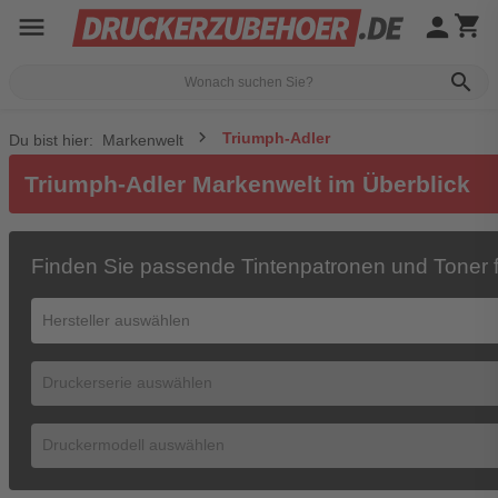
menu
person
shopping_cart
search
Triumph-Adler
Du bist hier:
Markenwelt
Triumph-Adler Markenwelt im Überblick
Finden Sie passende Tintenpatronen und Toner f