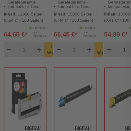
Gerätegarantie
Gerätegarantie
Gerätegaran
kompatibler Toner
kompatibler Toner
kompatibler
Inhalt:
12000 Seiten
Inhalt:
15000 Seiten
Inhalt:
13500 
(0,54 €* / 100 Seiten)
(0,44 €* / 100 Seiten)
(0,41 €* / 100 
Lieferzeit:
Lieferzeit:
1-2
1-2
64,65 €*
66,45 €*
54,89 €*
Werktage
Werktage
Produkt Warenkorb Menge
Produkt Warenkorb Men
Produ
In den
In den
remove
add
remove
shopping_cart
add
remove
shopping_cart
Warenkorb
Warenkorb