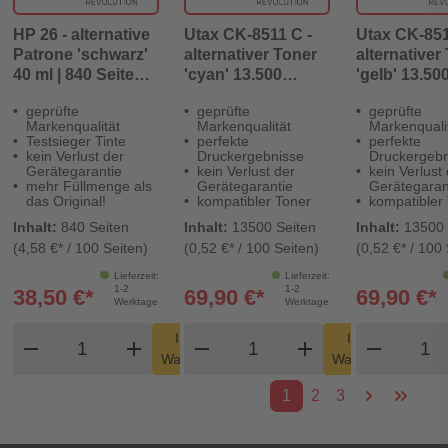
HP 26 - alternative
Utax CK-8511 C -
Utax CK-851
Patrone 'schwarz'
alternativer Toner
alternativer
40 ml | 840 Seiten -
'cyan' 13.500
'gelb' 13.50
Digital Revolution
Seiten - Digital
Seiten - Digi
geprüfte
geprüfte
geprüfte
Revolution
Revolution
Markenqualität
Markenqualität
Markenquali
Testsieger Tinte
perfekte
perfekte
kein Verlust der
Druckergebnisse
Druckergebn
Gerätegarantie
kein Verlust der
kein Verlust
mehr Füllmenge als
Gerätegarantie
Gerätegaran
das Original!
kompatibler Toner
kompatibler
Inhalt:
840 Seiten
Inhalt:
13500 Seiten
Inhalt:
13500 
(4,58 €* / 100 Seiten)
(0,52 €* / 100 Seiten)
(0,52 €* / 100 
Lieferzeit:
Lieferzeit:
1-2
1-2
38,50 €*
69,90 €*
69,90 €*
Werktage
Werktage
Produkt Warenkorb Menge
Produkt Warenkorb Men
Produ
In den
In den
remove
add
remove
shopping_cart
add
remove
shopping_cart
Warenkorb
Warenkorb
1
2
3