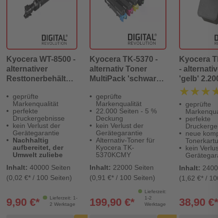
Kyocera WT-8500 -
Kyocera TK-5370 -
Kyocera T
alternativer
alternativ Toner
- alternati
Resttonerbehälter
MultiPack 'schwarz
'gelb' 2.20
40.000 Seiten -
cyan magenta gelb' -
- Digital R
★★★
★★★
geprüfte
geprüfte
Digital Revolution
Digital Revolution
Markenqualität
Markenqualität
geprüfte
perfekte
22.000 Seiten - 5 %
Markenqual
Druckergebnisse
Deckung
perfekte
kein Verlust der
kein Verlust der
Druckerge
Gerätegarantie
Gerätegarantie
neue komp
Nachhaltig
Alternativ-Toner für
Tonerkart
aufbereitet, der
Kyocera TK-
kein Verlus
Umwelt zuliebe
5370KCMY
Gerätegar
Inhalt:
40000 Seiten
Inhalt:
22000 Seiten
Inhalt:
2400
(0,02 €* / 100 Seiten)
(0,91 €* / 100 Seiten)
(1,62 €* / 10
Lieferzeit:
Lieferzeit: 1-
1-2
9,90 €*
199,90 €*
38,90 €
2 Werktage
Werktage