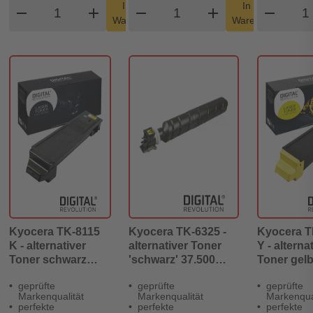
Produkt Warenkorb Menge
Produkt Warenkorb Men
Prod
In den
In den
remove
add
remove
shopping_cart
add
remove
shopping_cart
Warenkorb
Warenkorb
Kyocera TK-8115
Kyocera TK-6325 -
Kyocera T
K - alternativer
alternativer Toner
Y - alterna
Toner schwarz
'schwarz' 37.500
Toner gelb
13.000 Seiten -
Seiten - Digital
Seiten - Di
geprüfte
geprüfte
geprüfte
Digital Revolution
Revolution
Revolutio
Markenqualität
Markenqualität
Markenqual
perfekte
perfekte
perfekte