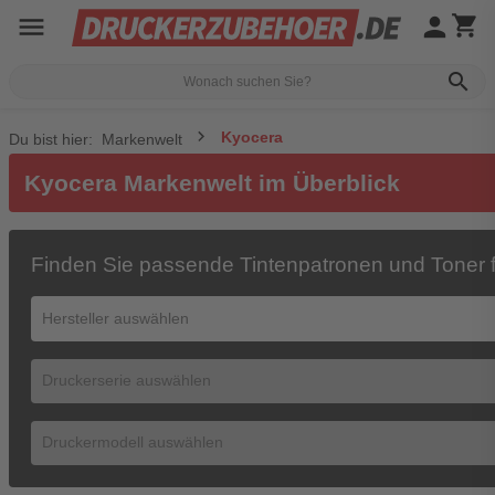
menu
person
shopping_cart
search
Kyocera
Du bist hier:
Markenwelt
Kyocera Markenwelt im Überblick
Finden Sie passende Tintenpatronen und Toner f