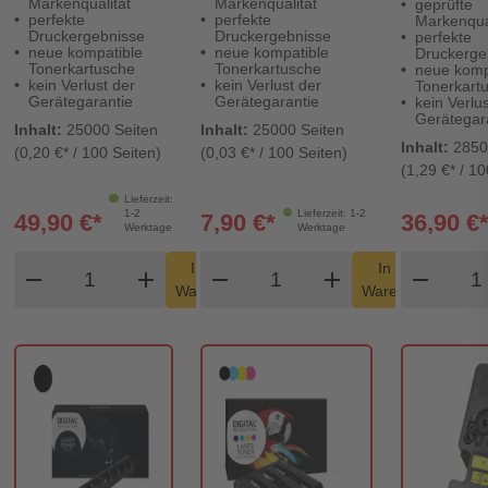
Markenqualität
Markenqualität
geprüfte
perfekte
perfekte
Markenqual
Druckergebnisse
Druckergebnisse
perfekte
neue kompatible
neue kompatible
Druckerge
Tonerkartusche
Tonerkartusche
neue komp
kein Verlust der
kein Verlust der
Tonerkart
Gerätegarantie
Gerätegarantie
kein Verlus
Gerätegar
Inhalt:
25000 Seiten
Inhalt:
25000 Seiten
Inhalt:
2850
(0,20 €* / 100 Seiten)
(0,03 €* / 100 Seiten)
(1,29 €* / 10
Lieferzeit:
1-2
Lieferzeit: 1-2
49,90 €*
7,90 €*
36,90 €
Werktage
Werktage
Produkt Warenkorb Menge
Produkt Warenkorb Men
Prod
In den
In den
remove
add
remove
shopping_cart
add
remove
shopping_cart
Warenkorb
Warenkorb