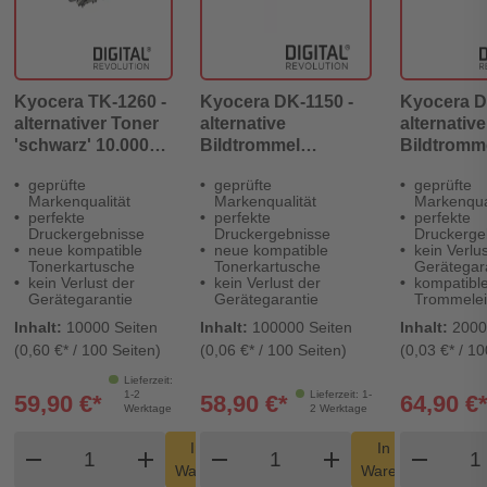
Kyocera TK-1260 -
Kyocera DK-1150 -
Kyocera D
alternativer Toner
alternative
alternative
'schwarz' 10.000
Bildtrommel
Bildtromm
Seiten - Digital
'schwarz' 100.000
200.000 Se
geprüfte
geprüfte
geprüfte
Revolution
Seiten - Digital
Digital Re
Markenqualität
Markenqualität
Markenqual
Revolution
perfekte
perfekte
perfekte
Druckergebnisse
Druckergebnisse
Druckerge
neue kompatible
neue kompatible
kein Verlus
Tonerkartusche
Tonerkartusche
Gerätegar
kein Verlust der
kein Verlust der
kompatibl
Gerätegarantie
Gerätegarantie
Trommelei
Inhalt:
10000 Seiten
Inhalt:
100000 Seiten
Inhalt:
2000
(0,60 €* / 100 Seiten)
(0,06 €* / 100 Seiten)
(0,03 €* / 10
Lieferzeit:
1-2
Lieferzeit: 1-
59,90 €*
58,90 €*
64,90 €
Werktage
2 Werktage
Produkt Warenkorb Menge
Produkt Warenkorb Men
Prod
In den
In den
remove
add
remove
shopping_cart
add
remove
shopping_cart
Warenkorb
Warenkorb