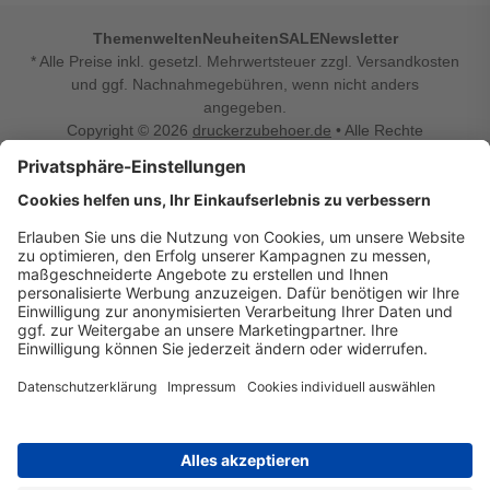
Themenwelten
Neuheiten
SALE
Newsletter
* Alle Preise inkl. gesetzl. Mehrwertsteuer zzgl. Versandkosten
und ggf. Nachnahmegebühren, wenn nicht anders
angegeben.
Copyright © 2026
druckerzubehoer.de
• Alle Rechte
vorbehalten •
Impressum
•
Widerrufsbelehrung
Vertrag widerrufen
Druckerzubehoer.de – preiswerte Qualität für Ihr Office
Sie sind auf der Suche nach dem passenden Druckerzubehör
oder Zubehör für das Büro, den Computer oder Ihr
Smartphone? Dann sind Sie bei Druckerzubehoer.de genau
richtig! Unser breites Sortiment bietet unter anderem Tinte
und Toner für alle gängigen Druckermodelle – großer sowie
kleiner Hersteller. Zugleich sind wir Ihr Online Fachhandel für
allerlei Elektro- und Bürozubehör. Sie möchten Ihr Büro
einrichten, die Werkstatt ausstatten oder den Alltag mit
kleinen Highlights aufpeppen? Neben Bürobedarf und allem,
was Ihren Arbeitsplatz noch komfortabler macht, finden Sie
bei uns auch Bastelspaß, Schulbedarf, Beleuchtung,
Autozubehör, Freizeit- und Küchengadgets sowie vieles mehr