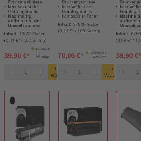
Druckergebnisse
Druckergebnisse
Druckerge
kein Verlust der
kein Verlust der
kein Verlus
Gerätegarantie
Gerätegarantie
Gerätegar
Nachhaltig
kompatibler Toner
Nachhalti
aufbereitet, der
aufbereite
Inhalt:
37500 Seiten
Umwelt zuliebe
Umwelt zu
(0,19 €* / 100 Seiten)
Inhalt:
13000 Seiten
Inhalt:
6750
(0,31 €* / 100 Seiten)
(0,59 €* / 10
Lieferzeit:
1-2
Lieferzeit: 1-
39,90 €*
70,06 €*
39,90 €
Werktage
2 Werktage
Produkt Warenkorb Menge
Produkt Warenkorb Men
Prod
In den
In den
remove
add
remove
shopping_cart
add
remove
shopping_cart
Warenkorb
Warenkorb