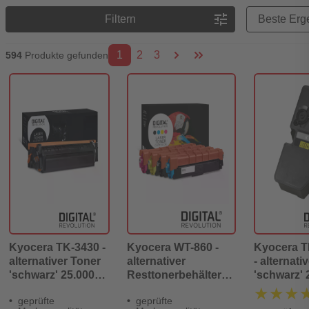
Preisreihenfolge
tune
Filtern
1
2
3
594
Produkte gefunden
Kyocera TK-3430 -
Kyocera WT-860 -
Kyocera 
alternativer Toner
alternativer
- alternati
'schwarz' 25.000
Resttonerbehälter
'schwarz' 
Seiten - Digital
25.000 Seiten -
Seiten - Di
★★★
★★★
geprüfte
geprüfte
Revolution
Digital Revolution
Revolutio