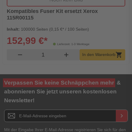
Kompatibles Fuser Kit ersetzt Xerox
115R00115
Inhalt:
100000 Seiten (0,15 €* / 100 Seiten)
152,99 €*
Lieferzeit: 1-3 Werktage
Produkt Warenkorb Menge
remove
add
shopping_cart
In den Warenkorb
Verpassen Sie keine Schnäppchen mehr
&
abonnieren Sie jetzt unseren kostenlosen
Newsletter!
Newsletter E-Mail Adresse
keyboard_arrow_right
Mit der Eingabe Ihrer E-Mail-Adresse registrieren Sie sich für den