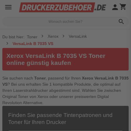
menu
person
shopping_cart
search
Xerox
VersaLink
Du bist hier:
Toner
VersaLink B 7035 VS
Xerox VersaLink B 7035 VS Toner
online günstig kaufen
Sie suchen nach
Toner
, passend für Ihren
Xerox VersaLink B 7035
VS
? Bei uns erhalten Sie 1 kompatible Produkte, die optimal auf
Ihren Laserstrahldrucker abgestimmt sind. Wählen Sie zwischen
Original Toner von Xerox oder unserer preiswerten Digital
Revolution Alternative.
Finden Sie passende Tintenpatronen und
Toner für Ihren Drucker