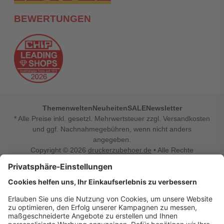
BEWERTUNGEN
Themenwelten
Neuheiten
SALE
Newsletter
* Alle Preise inkl. gesetzl. Mehrwertsteuer zzgl. Versandkosten
und ggf. Nachnahmegebühren, wenn nicht anders
angegeben.
Copyright © 2026
druckerzubehoer.de
• Alle Rechte
vorbehalten •
Impressum
•
Widerrufsbelehrung
Vertrag widerrufen
Druckerzubehoer.de – preiswerte Qualität für Ihr Office
Sie sind auf der Suche nach dem passenden Druckerzubehör
oder Zubehör für das Büro, den Computer oder Ihr
Smartphone? Dann sind Sie bei Druckerzubehoer.de genau