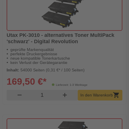
Utax PK-3010 - alternatives Toner MultiPack
'schwarz' - Digital Revolution
geprüfte Markenqualität
perfekte Druckergebnisse
neue kompatible Tonerkartusche
kein Verlust der Gerätegarantie
Inhalt:
54000 Seiten (0,31 €* / 100 Seiten)
169,50 €*
Lieferzeit: 1-3 Werktage
Produkt Warenkorb Menge
remove
add
shopping_cart
In den Warenkorb