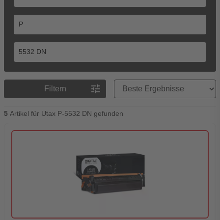
Preisreihenfolge
tune
Filtern
5
Artikel für Utax P-5532 DN gefunden