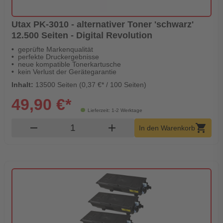
Utax PK-3010 - alternativer Toner 'schwarz'
12.500 Seiten - Digital Revolution
geprüfte Markenqualität
perfekte Druckergebnisse
neue kompatible Tonerkartusche
kein Verlust der Gerätegarantie
Inhalt:
13500 Seiten (0,37 €* / 100 Seiten)
49,90 €*
Lieferzeit: 1-2 Werktage
Produkt Warenkorb Menge
remove
add
shopping_cart
In den Warenkorb