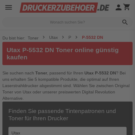
menu
person
shopping_cart
search
Utax
P
P-5532 DN
Du bist hier:
Toner
Utax P-5532 DN Toner online günstig
kaufen
Sie suchen nach
Toner
, passend für Ihren
Utax P-5532 DN
? Bei
uns erhalten Sie 5 kompatible Produkte, die optimal auf Ihren
Laserstrahldrucker abgestimmt sind. Wählen Sie zwischen Original
Toner von Utax oder unserer preiswerten Digital Revolution
Alternative.
Finden Sie passende Tintenpatronen und
Toner für Ihren Drucker