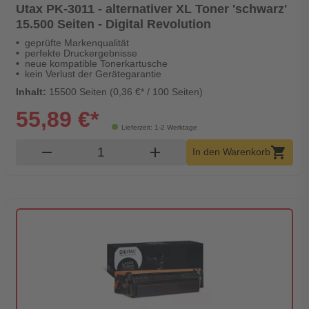
Utax PK-3011 - alternativer XL Toner 'schwarz'
15.500 Seiten - Digital Revolution
geprüfte Markenqualität
perfekte Druckergebnisse
neue kompatible Tonerkartusche
kein Verlust der Gerätegarantie
Inhalt:
15500 Seiten (0,36 €* / 100 Seiten)
55,89 €*
Lieferzeit: 1-2 Werktage
Produkt Warenkorb Menge
remove
add
shopping_cart
In den Warenkorb