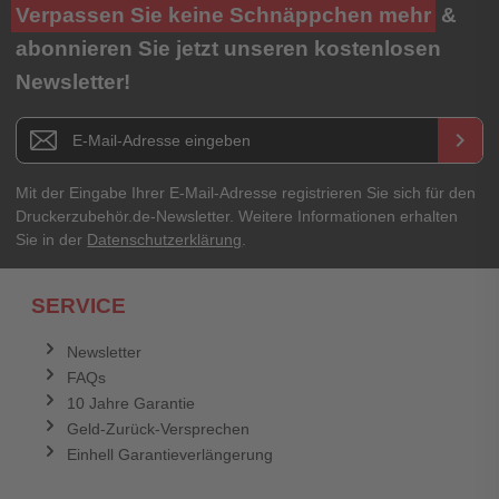
Verpassen Sie keine Schnäppchen mehr
&
abonnieren Sie jetzt unseren kostenlosen
Newsletter!
Newsletter E-Mail Adresse
keyboard_arrow_right
Mit der Eingabe Ihrer E-Mail-Adresse registrieren Sie sich für den
Druckerzubehör.de-Newsletter. Weitere Informationen erhalten
Sie in der
Datenschutzerklärung
.
SERVICE
Newsletter
FAQs
10 Jahre Garantie
Geld-Zurück-Versprechen
Einhell Garantieverlängerung