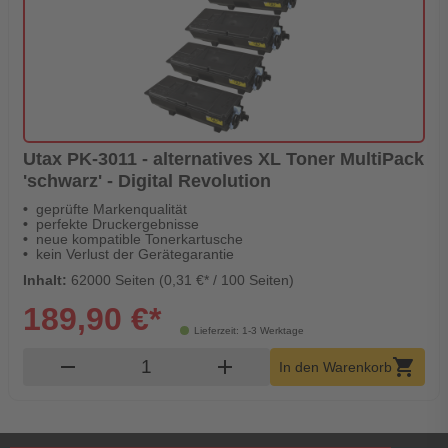
Utax PK-3011 - alternatives XL Toner MultiPack
'schwarz' - Digital Revolution
geprüfte Markenqualität
perfekte Druckergebnisse
neue kompatible Tonerkartusche
kein Verlust der Gerätegarantie
Inhalt:
62000 Seiten (0,31 €* / 100 Seiten)
189,90 €*
Lieferzeit: 1-3 Werktage
Produkt Warenkorb Menge
remove
add
shopping_cart
In den Warenkorb