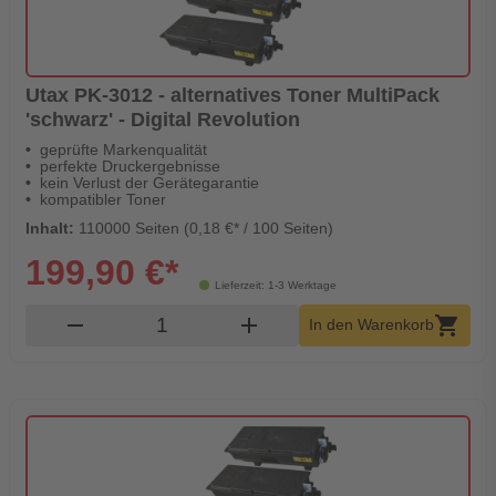
Utax PK-3012 - alternatives Toner MultiPack
'schwarz' - Digital Revolution
geprüfte Markenqualität
perfekte Druckergebnisse
kein Verlust der Gerätegarantie
kompatibler Toner
Inhalt:
110000 Seiten (0,18 €* / 100 Seiten)
199,90 €*
Lieferzeit: 1-3 Werktage
Produkt Warenkorb Menge
remove
add
shopping_cart
In den Warenkorb