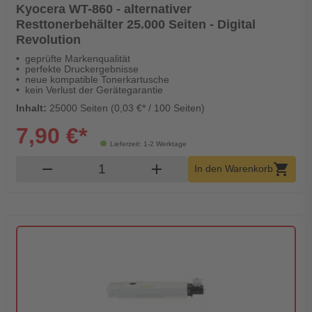
Kyocera WT-860 - alternativer
Resttonerbehälter 25.000 Seiten - Digital
Revolution
geprüfte Markenqualität
perfekte Druckergebnisse
neue kompatible Tonerkartusche
kein Verlust der Gerätegarantie
Inhalt:
25000 Seiten (0,03 €* / 100 Seiten)
7,90 €*
Lieferzeit: 1-2 Werktage
Produkt Warenkorb Menge
remove
add
shopping_cart
In den Warenkorb