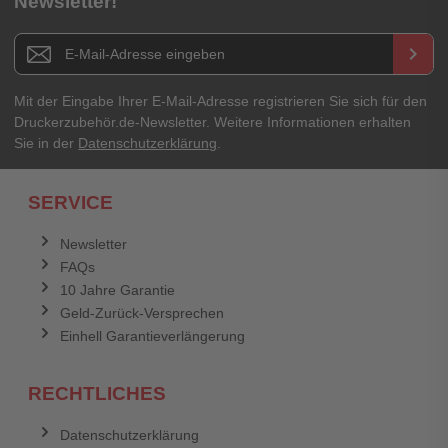
Newsletter!
Newsletter E-Mail Adresse
keyboard_arrow_right
Mit der Eingabe Ihrer E-Mail-Adresse registrieren Sie sich für den
Druckerzubehör.de-Newsletter. Weitere Informationen erhalten
Sie in der
Datenschutzerklärung
.
SERVICE
Newsletter
FAQs
10 Jahre Garantie
Geld-Zurück-Versprechen
Einhell Garantieverlängerung
RECHTLICHES
Datenschutzerklärung