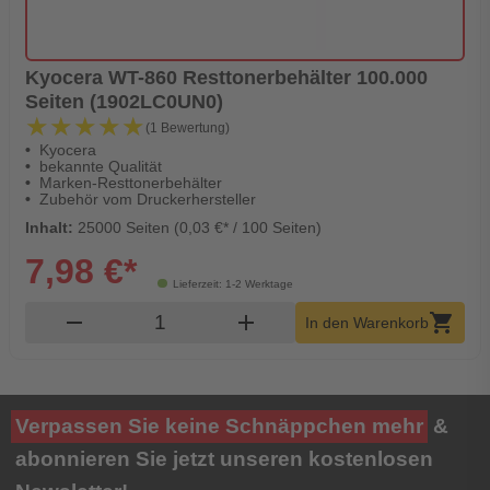
Kyocera WT-860 Resttonerbehälter 100.000
Seiten (1902LC0UN0)
★★★★★
★★★★★
(1 Bewertung)
Kyocera
bekannte Qualität
Marken-Resttonerbehälter
Zubehör vom Druckerhersteller
Inhalt:
25000 Seiten (0,03 €* / 100 Seiten)
7,98 €*
Lieferzeit: 1-2 Werktage
Produkt Warenkorb Menge
remove
add
shopping_cart
In den Warenkorb
Verpassen Sie keine Schnäppchen mehr
&
abonnieren Sie jetzt unseren kostenlosen