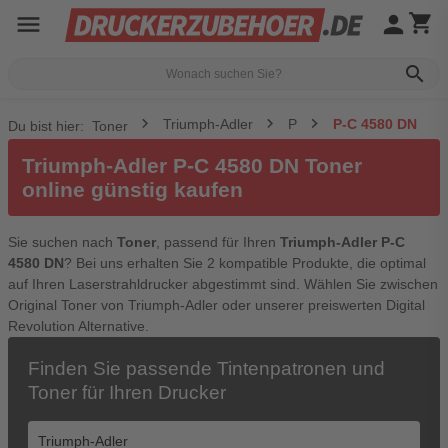
menu
person
shopping_cart
search
Triumph-Adler
P
P-C 4580 DN
Du bist hier:
Toner
Triumph-Adler P-C 4580 DN Toner
online günstig kaufen
Sie suchen nach
Toner
, passend für Ihren
Triumph-Adler P-C
4580 DN
? Bei uns erhalten Sie 2 kompatible Produkte, die optimal
auf Ihren Laserstrahldrucker abgestimmt sind. Wählen Sie zwischen
Original Toner von Triumph-Adler oder unserer preiswerten Digital
Revolution Alternative.
Finden Sie passende Tintenpatronen und
Toner für Ihren Drucker