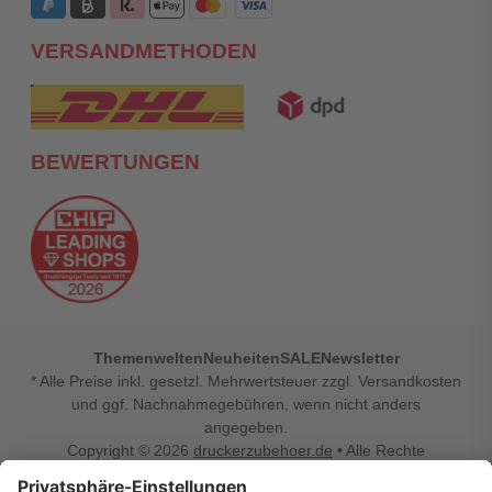
VERSANDMETHODEN
BEWERTUNGEN
Themenwelten
Neuheiten
SALE
Newsletter
* Alle Preise inkl. gesetzl. Mehrwertsteuer zzgl. Versandkosten
und ggf. Nachnahmegebühren, wenn nicht anders
angegeben.
Copyright © 2026
druckerzubehoer.de
• Alle Rechte
vorbehalten •
Impressum
•
Widerrufsbelehrung