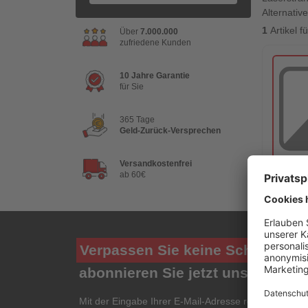
Alternative
1
Artikel 
Über
7.000.000
zufriedene Kunden
10 Jahre Garantie
für Sie
365 Tage
Geld-Zurück-Versprechen
Versandkostenfrei
ab 60€
Verpassen Sie keine Schnäppch
abonnieren Sie jetzt unseren ko
Mit der Eingabe Ihrer E-Mail-Adresse registrieren Si