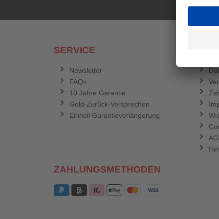
SERVICE
RECH
Newsletter
Dat
FAQs
Ve
10 Jahre Garantie
Zah
Geld-Zurück-Versprechen
Im
Einhell Garantieverlängerung
Wid
Coo
AG
Hin
ZAHLUNGSMETHODEN