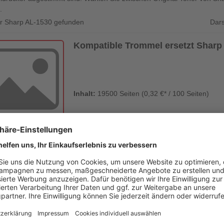
.
Dars
für Sharp AL-1530 gefunden
Kompatible Trommel ersetzt Shar
Inhalt:
19500 Seiten (0,32 €* / 100 Seiten)
Lieferzeit: 1-3 Werktage
en mehr
&
Newsletter E-Mail Adresse
stenlosen Newsletter!
e sich für den Druckerzubehör.de-Newsletter. Weitere Informationen erh