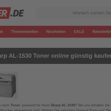
me
Themenwelten
Neuheiten
SALE
Newslette
rp AL-1530 Toner online günstig kaufe
n nach
Toner
, passend für Ihren
Sharp AL-1530
? Bei uns erhalten Sie
ldrucker abgestimmt sind. Wählen Sie zwischen Original Toner von Sha