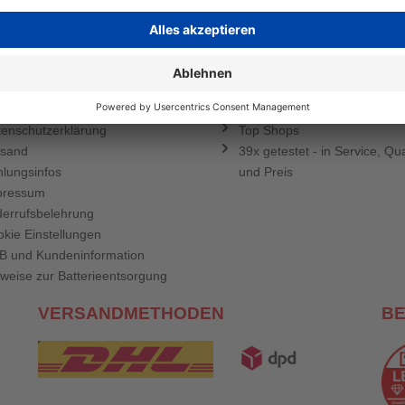
TLICHES
PRESSE
enschutzerklärung
Top Shops
rsand
39x getestet - in Service, Qua
lungsinfos
und Preis
pressum
errufsbelehrung
kie Einstellungen
B und Kundeninformation
weise zur Batterieentsorgung
VERSANDMETHODEN
B