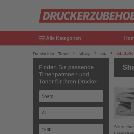
menu
Alle Kategorien
Ho
Sharp
AL
AL-1530
Du bist hier:
Toner
Sha
Finden Sie passende
Tintenpatronen und
Toner für Ihren Drucker
Sie suche
Laserstrah