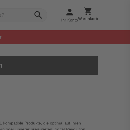
shopping_cart
person
search
Warenkorb
Ihr Konto
r
n
 1 kompatible Produkte, die optimal auf Ihren
rp oder unserer preiswerten Digital Revolution