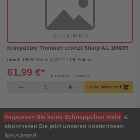
Kompatible Trommel ersetzt Sharp AL-100DR
Inhalt:
19500 Seiten (0,32 €* / 100 Seiten)
61,99 €*
Lieferzeit: 1-3 Werktage
Produkt Warenkorb Menge
remove
add
shopping_cart
In den Warenkorb
Verpassen Sie keine Schnäppchen mehr
&
abonnieren Sie jetzt unseren kostenlosen
Newsletter!