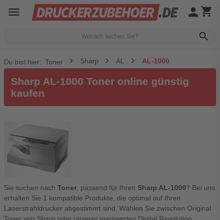
menu
person
shopping_cart
search
Sharp
AL
AL-1000
Du bist hier:
Toner
Sharp AL-1000 Toner online günstig
kaufen
Sie suchen nach
Toner
, passend für Ihren
Sharp AL-1000
? Bei uns
erhalten Sie 1 kompatible Produkte, die optimal auf Ihren
Laserstrahldrucker abgestimmt sind. Wählen Sie zwischen Original
Toner von Sharp oder unserer preiswerten Digital Revolution