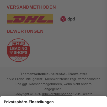
VERSANDMETHODEN
BEWERTUNGEN
Themenwelten
Neuheiten
SALE
Newsletter
* Alle Preise inkl. gesetzl. Mehrwertsteuer zzgl. Versandkosten
und ggf. Nachnahmegebühren, wenn nicht anders
angegeben.
Copyright © 2026
druckerzubehoer.de
• Alle Rechte
vorbehalten •
Impressum
•
Widerrufsbelehrung
Vertrag widerrufen