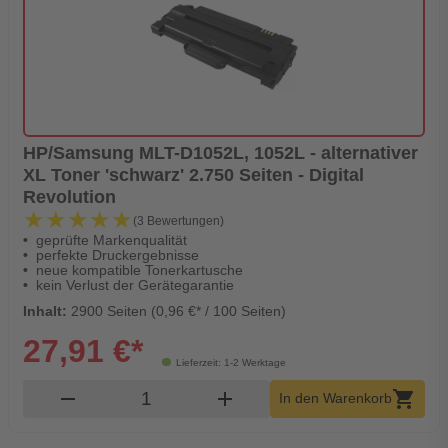
HP/Samsung MLT-D1052L, 1052L - alternativer
XL Toner 'schwarz' 2.750 Seiten - Digital
Revolution
★★★★★
★★★★★
(3 Bewertungen)
geprüfte Markenqualität
perfekte Druckergebnisse
neue kompatible Tonerkartusche
kein Verlust der Gerätegarantie
Inhalt:
2900 Seiten (0,96 €* / 100 Seiten)
27,91 €*
Lieferzeit: 1-2 Werktage
Produkt Warenkorb Menge
remove
add
shopping_cart
In den Warenkorb