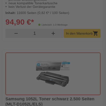
neue kompatible Tonerkartusche
kein Verlust der Gerätegarantie
Inhalt:
11600 Seiten (0,82 €* / 100 Seiten)
94,90 €*
Lieferzeit: 1-3 Werktage
Produkt Warenkorb Menge
remove
add
shopping_cart
In den Warenkorb
Samsung 1052L Toner schwarz 2.500 Seiten
(MLT-D1052L/ELS)