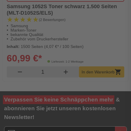
Samsung 1052S Toner schwarz 1.500 Seiten
(MLT-D1052S/ELS)
★★★★★
★★★★★
(2 Bewertungen)
Samsung
Marken-Toner
bekannte Qualität
Zubehör vom Druckerhersteller
Inhalt:
1500 Seiten (4,07 €* / 100 Seiten)
60,99 €*
Lieferzeit: 1-2 Werktage
Produkt Warenkorb Menge
remove
add
shopping_cart
In den Warenkorb
Verpassen Sie keine Schnäppchen mehr
&
abonnieren Sie jetzt unseren kostenlosen
Newsletter!
Newsletter E-Mail Adresse