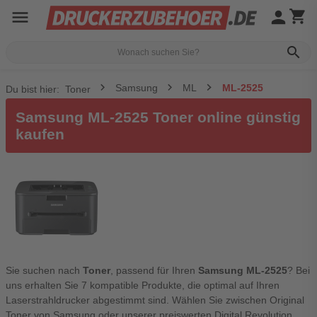
menu
person
shopping_cart
search
Samsung
ML
ML-2525
Du bist hier:
Toner
Samsung ML-2525 Toner online günstig
kaufen
Sie suchen nach
Toner
, passend für Ihren
Samsung ML-2525
? Bei
uns erhalten Sie 7 kompatible Produkte, die optimal auf Ihren
Laserstrahldrucker abgestimmt sind. Wählen Sie zwischen Original
Toner von Samsung oder unserer preiswerten Digital Revolution