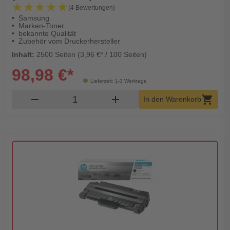
★★★★★
★★★★★
(4 Bewertungen)
Samsung
Marken-Toner
bekannte Qualität
Zubehör vom Druckerhersteller
Inhalt:
2500 Seiten (3,96 €* / 100 Seiten)
98,98 €*
Lieferzeit: 1-3 Werktage
Produkt Warenkorb Menge
remove
add
shopping_cart
In den Warenkorb