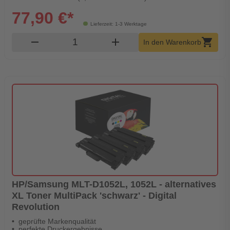
77,90 €*
Lieferzeit: 1-3 Werktage
Produkt Warenkorb Menge
remove
add
shopping_cart
In den Warenkorb
HP/Samsung MLT-D1052L, 1052L - alternatives
XL Toner MultiPack 'schwarz' - Digital
Revolution
geprüfte Markenqualität
perfekte Druckergebnisse