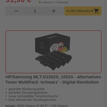
Lieferzeit: 1-2 Werktage
Produkt Warenkorb Menge
remove
add
shopping_cart
In den Warenkorb
HP/Samsung MLT-D1052S, 1052S - alternatives
Toner MultiPack 'schwarz' - Digital Revolution
geprüfte Markenqualität
perfekte Druckergebnisse
neue kompatible Tonerkartusche
kein Verlust der Gerätegarantie
Inhalt:
8800 Seiten (0,89 €* / 100 Seiten)