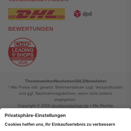
BEWERTUNGEN
Themenwelten
Neuheiten
SALE
Newsletter
* Alle Preise inkl. gesetzl. Mehrwertsteuer zzgl. Versandkosten
und ggf. Nachnahmegebühren, wenn nicht anders
angegeben.
Copyright © 2026
druckerzubehoer.de
• Alle Rechte
vorbehalten •
Impressum
•
Widerrufsbelehrung
Vertrag widerrufen
Druckerzubehoer.de – preiswerte Qualität für Ihr Office