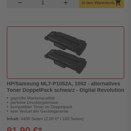
Produkt Warenkorb Menge
remove
add
shopping_cart
In den Warenkorb
HP/Samsung MLT-P1052A, 1052 - alternatives
Toner DoppelPack schwarz - Digital Revolution
geprüfte Markenqualität
perfekte Druckergebnisse
kompatibler Toner im Doppelpack
kein Verlust der Gerätegarantie
Inhalt:
4400 Seiten (2,09 €* / 100 Seiten)
91,90 €*