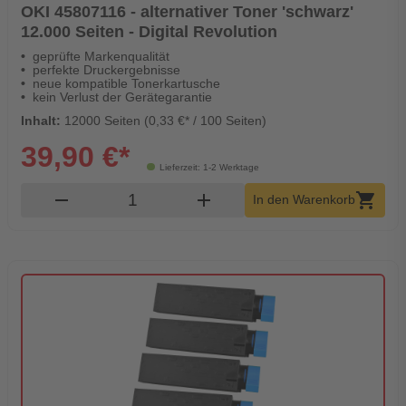
OKI 45807116 - alternativer Toner 'schwarz'
12.000 Seiten - Digital Revolution
geprüfte Markenqualität
perfekte Druckergebnisse
neue kompatible Tonerkartusche
kein Verlust der Gerätegarantie
Inhalt:
12000 Seiten (0,33 €* / 100 Seiten)
39,90 €*
Lieferzeit: 1-2 Werktage
Produkt Warenkorb Menge
remove
add
shopping_cart
In den Warenkorb