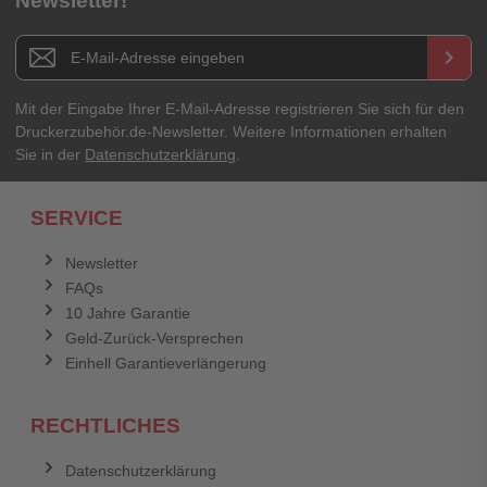
Newsletter!
Newsletter E-Mail Adresse
keyboard_arrow_right
Mit der Eingabe Ihrer E-Mail-Adresse registrieren Sie sich für den
Druckerzubehör.de-Newsletter. Weitere Informationen erhalten
Sie in der
Datenschutzerklärung
.
SERVICE
Newsletter
FAQs
10 Jahre Garantie
Geld-Zurück-Versprechen
Einhell Garantieverlängerung
RECHTLICHES
Datenschutzerklärung