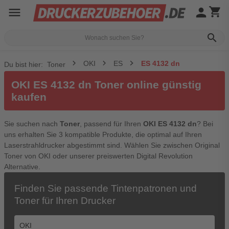
menu
person
shopping_cart
search
OKI
ES
ES 4132 dn
Du bist hier:
Toner
OKI ES 4132 dn Toner online günstig
kaufen
Sie suchen nach
Toner
, passend für Ihren
OKI ES 4132 dn
? Bei
uns erhalten Sie 3 kompatible Produkte, die optimal auf Ihren
Laserstrahldrucker abgestimmt sind. Wählen Sie zwischen Original
Toner von OKI oder unserer preiswerten Digital Revolution
Alternative.
Finden Sie passende Tintenpatronen und
Toner für Ihren Drucker