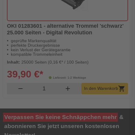
OKI 01283601 - alternative Trommel 'schwarz'
25.000 Seiten - Digital Revolution
geprüfte Markenqualität
perfekte Druckergebnisse
kein Verlust der Gerätegarantie
kompatible Trommeleinheit
Inhalt:
25000 Seiten (0,16 €* / 100 Seiten)
39,90 €*
Lieferzeit: 1-2 Werktage
Produkt Warenkorb Menge
remove
add
shopping_cart
In den Warenkorb
Verpassen Sie keine Schnäppchen mehr
&
abonnieren Sie jetzt unseren kostenlosen