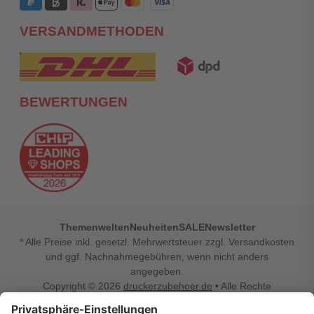
VERSANDMETHODEN
BEWERTUNGEN
Themenwelten
Neuheiten
SALE
Newsletter
* Alle Preise inkl. gesetzl. Mehrwertsteuer zzgl. Versandkosten
und ggf. Nachnahmegebühren, wenn nicht anders
angegeben.
Copyright © 2026
druckerzubehoer.de
• Alle Rechte
vorbehalten •
Impressum
•
Widerrufsbelehrung