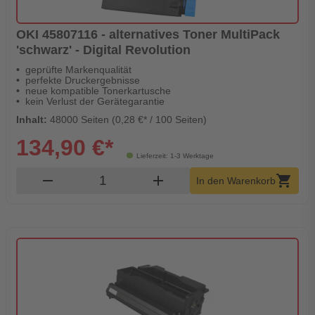
OKI 45807116 - alternatives Toner MultiPack
'schwarz' - Digital Revolution
geprüfte Markenqualität
perfekte Druckergebnisse
neue kompatible Tonerkartusche
kein Verlust der Gerätegarantie
Inhalt:
48000 Seiten (0,28 €* / 100 Seiten)
134,90 €*
Lieferzeit: 1-3 Werktage
Produkt Warenkorb Menge
remove
add
shopping_cart
In den Warenkorb