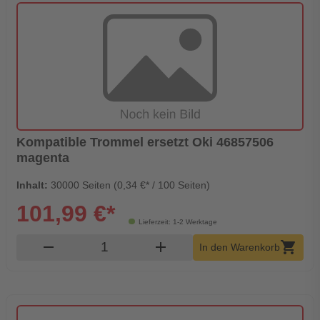
Kompatible Trommel ersetzt Oki 46857506
magenta
Inhalt:
30000 Seiten (0,34 €* / 100 Seiten)
101,99 €*
Lieferzeit: 1-2 Werktage
Produkt Warenkorb Menge
remove
add
shopping_cart
In den Warenkorb