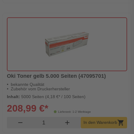
Oki Toner gelb 5.000 Seiten (47095701)
bekannte Qualität
Zubehör vom Druckerhersteller
Inhalt:
5000 Seiten (4,18 €* / 100 Seiten)
208,99 €*
Lieferzeit: 1-2 Werktage
Produkt Warenkorb Menge
remove
add
shopping_cart
In den Warenkorb