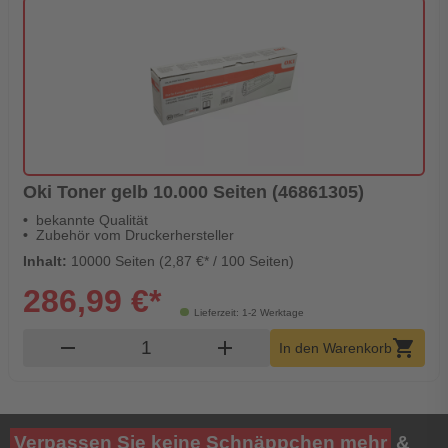
Oki Toner gelb 10.000 Seiten (46861305)
bekannte Qualität
Zubehör vom Druckerhersteller
Inhalt:
10000 Seiten (2,87 €* / 100 Seiten)
286,99 €*
Lieferzeit: 1-2 Werktage
Produkt Warenkorb Menge
remove
add
shopping_cart
In den Warenkorb
Verpassen Sie keine Schnäppchen mehr
&