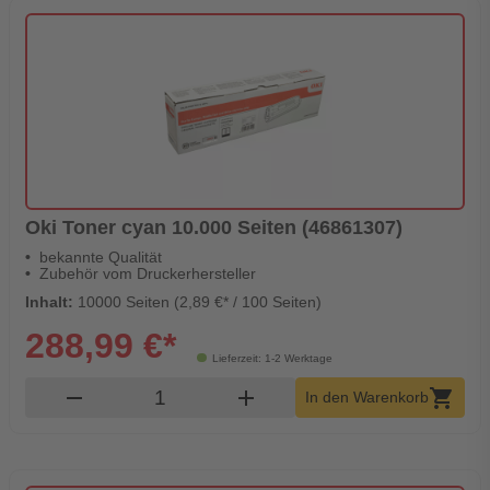
Oki Toner cyan 10.000 Seiten (46861307)
bekannte Qualität
Zubehör vom Druckerhersteller
Inhalt:
10000 Seiten (2,89 €* / 100 Seiten)
288,99 €*
Lieferzeit: 1-2 Werktage
Produkt Warenkorb Menge
remove
add
shopping_cart
In den Warenkorb