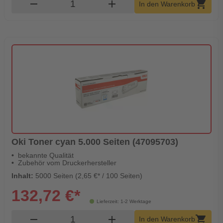
Produkt Warenkorb Menge
remove
add
shopping_cart
In den Warenkorb
Oki Toner cyan 5.000 Seiten (47095703)
bekannte Qualität
Zubehör vom Druckerhersteller
Inhalt:
5000 Seiten (2,65 €* / 100 Seiten)
132,72 €*
Lieferzeit: 1-2 Werktage
Produkt Warenkorb Menge
remove
add
shopping_cart
In den Warenkorb