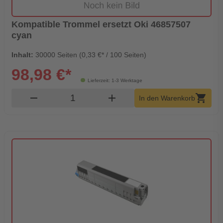
Kompatible Trommel ersetzt Oki 46857507
cyan
Inhalt:
30000 Seiten (0,33 €* / 100 Seiten)
98,98 €*
Lieferzeit: 1-3 Werktage
Produkt Warenkorb Menge
remove
add
shopping_cart
In den Warenkorb