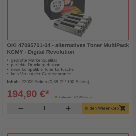
OKI 47095701-04 - alternatives Toner MultiPack
KCMY - Digital Revolution
geprüfte Markenqualität
perfekte Druckergebnisse
neue kompatible Tonerkartusche
kein Verlust der Gerätegarantie
Inhalt:
22000 Seiten (0,89 €* / 100 Seiten)
194,90 €*
Lieferzeit: 1-2 Werktage
Produkt Warenkorb Menge
remove
add
shopping_cart
In den Warenkorb