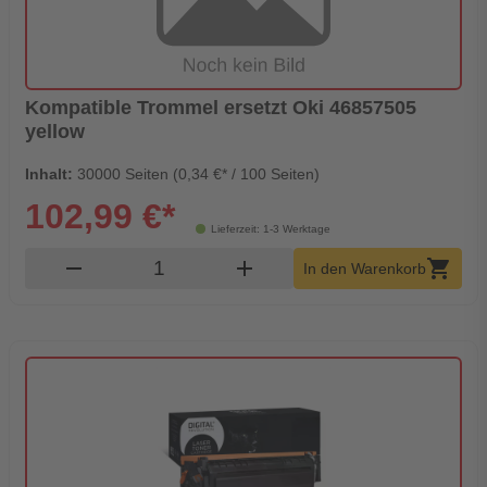
Kompatible Trommel ersetzt Oki 46857505
yellow
Inhalt:
30000 Seiten (0,34 €* / 100 Seiten)
102,99 €*
Lieferzeit: 1-3 Werktage
Produkt Warenkorb Menge
remove
add
shopping_cart
In den Warenkorb