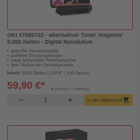
OKI 47095702 - alternativer Toner 'magenta'
5.000 Seiten - Digital Revolution
geprüfte Markenqualität
perfekte Druckergebnisse
neue kompatible Tonerkartusche
kein Verlust der Gerätegarantie
Inhalt:
5500 Seiten (1,09 €* / 100 Seiten)
59,90 €*
Lieferzeit: 1-2 Werktage
Produkt Warenkorb Menge
remove
add
shopping_cart
In den Warenkorb