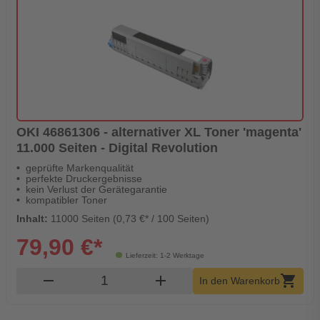
OKI 46861306 - alternativer XL Toner 'magenta'
11.000 Seiten - Digital Revolution
geprüfte Markenqualität
perfekte Druckergebnisse
kein Verlust der Gerätegarantie
kompatibler Toner
Inhalt:
11000 Seiten (0,73 €* / 100 Seiten)
79,90 €*
Lieferzeit: 1-2 Werktage
Produkt Warenkorb Menge
remove
add
shopping_cart
In den Warenkorb