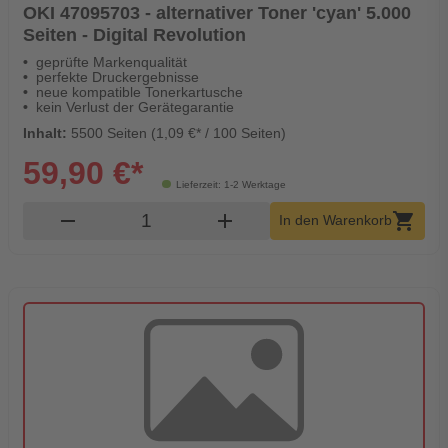
OKI 47095703 - alternativer Toner 'cyan' 5.000
Seiten - Digital Revolution
geprüfte Markenqualität
perfekte Druckergebnisse
neue kompatible Tonerkartusche
kein Verlust der Gerätegarantie
Inhalt:
5500 Seiten (1,09 €* / 100 Seiten)
59,90 €*
Lieferzeit: 1-2 Werktage
Produkt Warenkorb Menge
remove
add
shopping_cart
In den Warenkorb