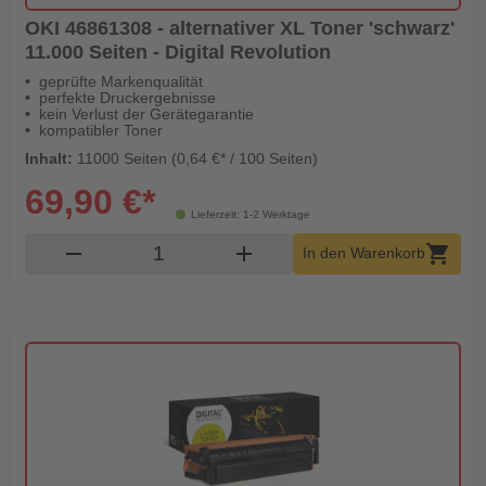
OKI 46861308 - alternativer XL Toner 'schwarz'
11.000 Seiten - Digital Revolution
geprüfte Markenqualität
perfekte Druckergebnisse
kein Verlust der Gerätegarantie
kompatibler Toner
Inhalt:
11000 Seiten (0,64 €* / 100 Seiten)
69,90 €*
Lieferzeit: 1-2 Werktage
Produkt Warenkorb Menge
remove
add
shopping_cart
In den Warenkorb