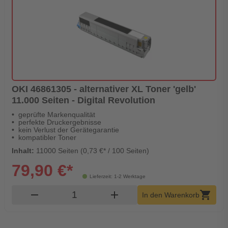
OKI 46861305 - alternativer XL Toner 'gelb'
11.000 Seiten - Digital Revolution
geprüfte Markenqualität
perfekte Druckergebnisse
kein Verlust der Gerätegarantie
kompatibler Toner
Inhalt:
11000 Seiten (0,73 €* / 100 Seiten)
79,90 €*
Lieferzeit: 1-2 Werktage
Produkt Warenkorb Menge
remove
add
shopping_cart
In den Warenkorb