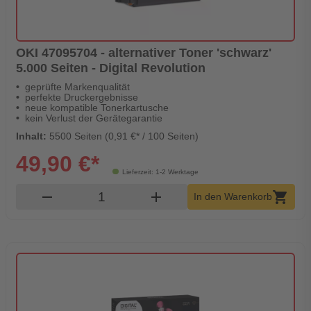
OKI 47095704 - alternativer Toner 'schwarz'
5.000 Seiten - Digital Revolution
geprüfte Markenqualität
perfekte Druckergebnisse
neue kompatible Tonerkartusche
kein Verlust der Gerätegarantie
Inhalt:
5500 Seiten (0,91 €* / 100 Seiten)
49,90 €*
Lieferzeit: 1-2 Werktage
Produkt Warenkorb Menge
remove
add
shopping_cart
In den Warenkorb