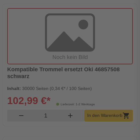
Kompatible Trommel ersetzt Oki 46857508
schwarz
Inhalt:
30000 Seiten (0,34 €* / 100 Seiten)
102,99 €*
Lieferzeit: 1-2 Werktage
Produkt Warenkorb Menge
remove
add
shopping_cart
In den Warenkorb