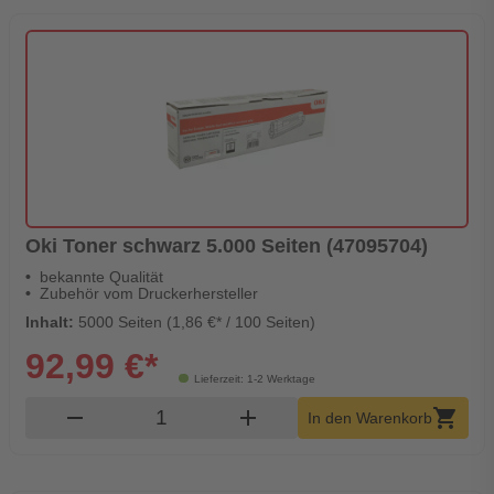
Oki Toner schwarz 5.000 Seiten (47095704)
bekannte Qualität
Zubehör vom Druckerhersteller
Inhalt:
5000 Seiten (1,86 €* / 100 Seiten)
92,99 €*
Lieferzeit: 1-2 Werktage
Produkt Warenkorb Menge
remove
add
shopping_cart
In den Warenkorb