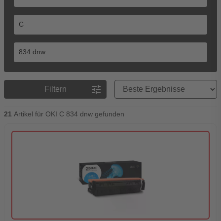
Preisreihenfolge
tune
Filtern
21
Artikel für OKI C 834 dnw gefunden