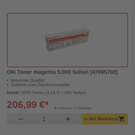
Oki Toner magenta 5.000 Seiten (47095702)
bekannte Qualität
Zubehör vom Druckerhersteller
Inhalt:
5000 Seiten (4,14 €* / 100 Seiten)
206,99 €*
Lieferzeit: 1-2 Werktage
Produkt Warenkorb Menge
remove
add
shopping_cart
In den Warenkorb