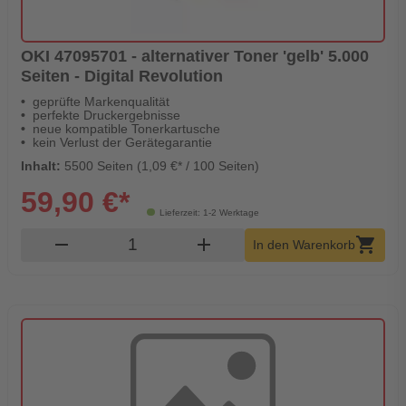
OKI 47095701 - alternativer Toner 'gelb' 5.000
Seiten - Digital Revolution
geprüfte Markenqualität
perfekte Druckergebnisse
neue kompatible Tonerkartusche
kein Verlust der Gerätegarantie
Inhalt:
5500 Seiten (1,09 €* / 100 Seiten)
59,90 €*
Lieferzeit: 1-2 Werktage
Produkt Warenkorb Menge
remove
add
shopping_cart
In den Warenkorb