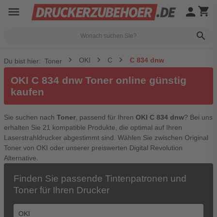
menu
person
shopping_cart
search
OKI
C
C 834 dnw
Du bist hier:
Toner
OKI C 834 dnw Toner online günstig
kaufen
Sie suchen nach
Toner
, passend für Ihren
OKI C 834 dnw
? Bei uns
erhalten Sie 21 kompatible Produkte, die optimal auf Ihren
Laserstrahldrucker abgestimmt sind. Wählen Sie zwischen Original
Toner von OKI oder unserer preiswerten Digital Revolution
Alternative.
Finden Sie passende Tintenpatronen und
Toner für Ihren Drucker