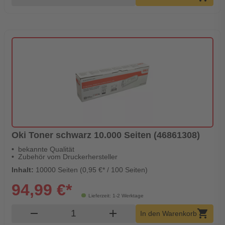
Oki Toner schwarz 10.000 Seiten (46861308)
bekannte Qualität
Zubehör vom Druckerhersteller
Inhalt:
10000 Seiten (0,95 €* / 100 Seiten)
94,99 €*
Lieferzeit: 1-2 Werktage
Produkt Warenkorb Menge
remove
add
shopping_cart
In den Warenkorb