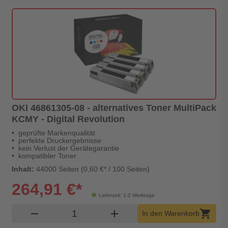
OKI 46861305-08 - alternatives Toner MultiPack
KCMY - Digital Revolution
geprüfte Markenqualität
perfekte Druckergebnisse
kein Verlust der Gerätegarantie
kompatibler Toner
Inhalt:
44000 Seiten (0,60 €* / 100 Seiten)
264,91 €*
Lieferzeit: 1-2 Werktage
Produkt Warenkorb Menge
remove
add
shopping_cart
In den Warenkorb