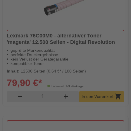
Lexmark 76C00M0 - alternativer Toner
'magenta' 12.500 Seiten - Digital Revolution
geprüfte Markenqualität
perfekte Druckergebnisse
kein Verlust der Gerätegarantie
kompatibler Toner
Inhalt:
12500 Seiten (0,64 €* / 100 Seiten)
79,90 €*
Lieferzeit: 1-3 Werktage
Produkt Warenkorb Menge
remove
add
shopping_cart
In den Warenkorb