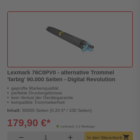
Lexmark 76C0PV0 - alternative Trommel
'farbig' 90.000 Seiten - Digital Revolution
geprüfte Markenqualität
perfekte Druckergebnisse
kein Verlust der Gerätegarantie
kompatible Trommeleinheit
Inhalt:
90000 Seiten (0,20 €* / 100 Seiten)
179,90 €*
Lieferzeit: 1-2 Werktage
Produkt Warenkorb Menge
remove
add
shopping_cart
In den Warenkorb