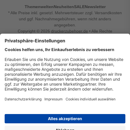
Themenwelten
Neuheiten
SALE
Newsletter
* Alle Preise inkl. gesetzl. Mehrwertsteuer zzgl. Versandkosten
und ggf. Nachnahmegebühren, wenn nicht anders
angegeben.
Copyright © 2026
druckerzubehoer.de
• Alle Rechte
vorbehalten •
Impressum
•
Widerrufsbelehrung
Vertrag widerrufen
Druckerzubehoer.de – preiswerte Qualität für Ihr Office
Sie sind auf der Suche nach dem passenden Druckerzubehör
oder Zubehör für das Büro, den Computer oder Ihr
Smartphone? Dann sind Sie bei Druckerzubehoer.de genau
richtig! Unser breites Sortiment bietet unter anderem Tinte
und Toner für alle gängigen Druckermodelle – großer sowie
kleiner Hersteller. Zugleich sind wir Ihr Online Fachhandel für
allerlei Elektro- und Bürozubehör. Sie möchten Ihr Büro
einrichten, die Werkstatt ausstatten oder den Alltag mit
kleinen Highlights aufpeppen? Neben Bürobedarf und allem,
was Ihren Arbeitsplatz noch komfortabler macht, finden Sie
bei uns auch Bastelspaß, Schulbedarf, Beleuchtung,
Autozubehör, Freizeit- und Küchengadgets sowie vieles mehr