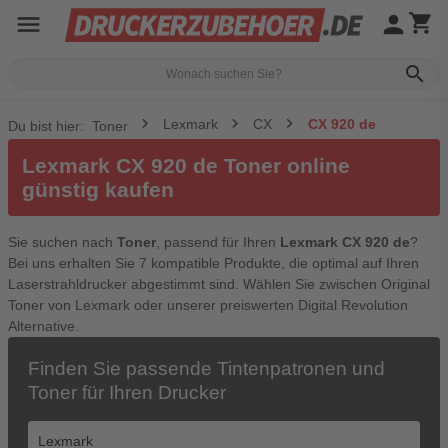
menu
person
shopping_cart
search
Lexmark
CX
CX 920 de
Du bist hier:
Toner
Lexmark CX 920 de Toner online
günstig kaufen
Sie suchen nach
Toner
, passend für Ihren
Lexmark CX 920 de
?
Bei uns erhalten Sie 7 kompatible Produkte, die optimal auf Ihren
Laserstrahldrucker abgestimmt sind. Wählen Sie zwischen Original
Toner von Lexmark oder unserer preiswerten Digital Revolution
Alternative.
Finden Sie passende Tintenpatronen und
Toner für Ihren Drucker