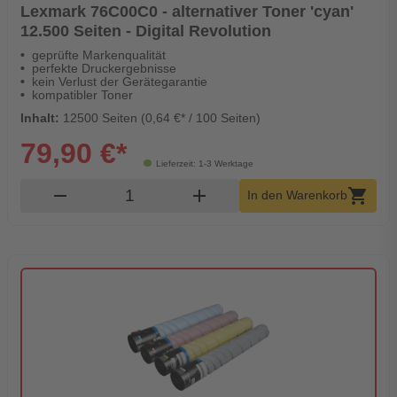
Lexmark 76C00C0 - alternativer Toner 'cyan'
12.500 Seiten - Digital Revolution
geprüfte Markenqualität
perfekte Druckergebnisse
kein Verlust der Gerätegarantie
kompatibler Toner
Inhalt:
12500 Seiten (0,64 €* / 100 Seiten)
79,90 €*
Lieferzeit: 1-3 Werktage
Produkt Warenkorb Menge
remove
add
shopping_cart
In den Warenkorb