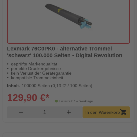
Lexmark 76C0PK0 - alternative Trommel
'schwarz' 100.000 Seiten - Digital Revolution
geprüfte Markenqualität
perfekte Druckergebnisse
kein Verlust der Gerätegarantie
kompatible Trommeleinheit
Inhalt:
100000 Seiten (0,13 €* / 100 Seiten)
129,90 €*
Lieferzeit: 1-2 Werktage
Produkt Warenkorb Menge
remove
add
shopping_cart
In den Warenkorb