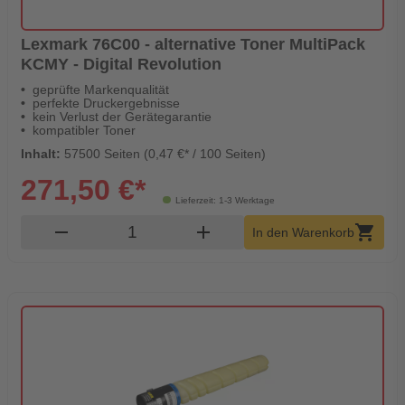
Lexmark 76C00 - alternative Toner MultiPack
KCMY - Digital Revolution
geprüfte Markenqualität
perfekte Druckergebnisse
kein Verlust der Gerätegarantie
kompatibler Toner
Inhalt:
57500 Seiten (0,47 €* / 100 Seiten)
271,50 €*
Lieferzeit: 1-3 Werktage
Produkt Warenkorb Menge
remove
add
shopping_cart
In den Warenkorb