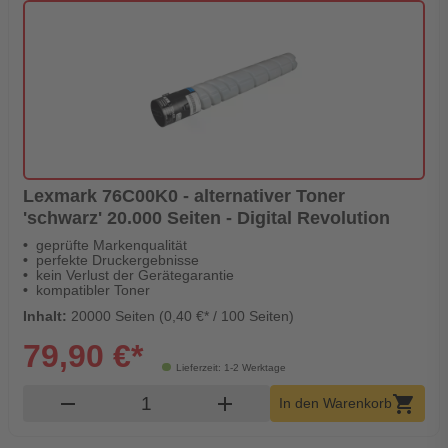
Lexmark 76C00K0 - alternativer Toner
'schwarz' 20.000 Seiten - Digital Revolution
geprüfte Markenqualität
perfekte Druckergebnisse
kein Verlust der Gerätegarantie
kompatibler Toner
Inhalt:
20000 Seiten (0,40 €* / 100 Seiten)
79,90 €*
Lieferzeit: 1-2 Werktage
Produkt Warenkorb Menge
remove
add
shopping_cart
In den Warenkorb