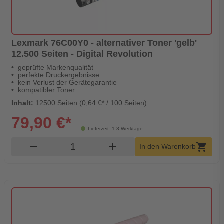
Lexmark 76C00Y0 - alternativer Toner 'gelb'
12.500 Seiten - Digital Revolution
geprüfte Markenqualität
perfekte Druckergebnisse
kein Verlust der Gerätegarantie
kompatibler Toner
Inhalt:
12500 Seiten (0,64 €* / 100 Seiten)
79,90 €*
Lieferzeit: 1-3 Werktage
Produkt Warenkorb Menge
remove
add
shopping_cart
In den Warenkorb