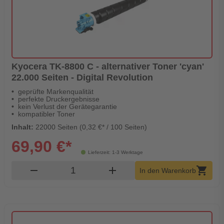
Kyocera TK-8800 C - alternativer Toner 'cyan'
22.000 Seiten - Digital Revolution
geprüfte Markenqualität
perfekte Druckergebnisse
kein Verlust der Gerätegarantie
kompatibler Toner
Inhalt:
22000 Seiten (0,32 €* / 100 Seiten)
69,90 €*
Lieferzeit: 1-3 Werktage
Produkt Warenkorb Menge
remove
add
shopping_cart
In den Warenkorb