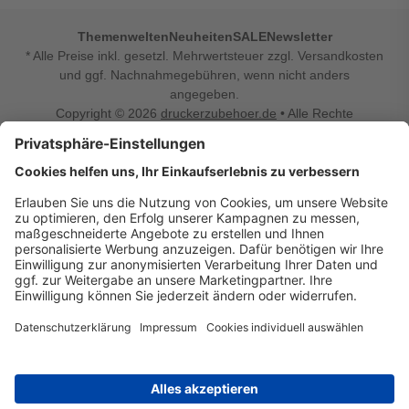
Themenwelten
Neuheiten
SALE
Newsletter
* Alle Preise inkl. gesetzl. Mehrwertsteuer zzgl. Versandkosten
und ggf. Nachnahmegebühren, wenn nicht anders
angegeben.
Copyright © 2026
druckerzubehoer.de
• Alle Rechte
vorbehalten •
Impressum
•
Widerrufsbelehrung
Vertrag widerrufen
Druckerzubehoer.de – preiswerte Qualität für Ihr Office
Sie sind auf der Suche nach dem passenden Druckerzubehör
oder Zubehör für das Büro, den Computer oder Ihr
Smartphone? Dann sind Sie bei Druckerzubehoer.de genau
richtig! Unser breites Sortiment bietet unter anderem Tinte
und Toner für alle gängigen Druckermodelle – großer sowie
kleiner Hersteller. Zugleich sind wir Ihr Online Fachhandel für
allerlei Elektro- und Bürozubehör. Sie möchten Ihr Büro
einrichten, die Werkstatt ausstatten oder den Alltag mit
kleinen Highlights aufpeppen? Neben Bürobedarf und allem,
was Ihren Arbeitsplatz noch komfortabler macht, finden Sie
bei uns auch Bastelspaß, Schulbedarf, Beleuchtung,