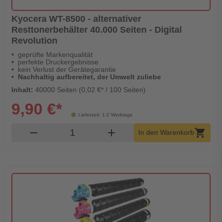
Kyocera WT-8500 - alternativer
Resttonerbehälter 40.000 Seiten - Digital
Revolution
geprüfte Markenqualität
perfekte Druckergebnisse
kein Verlust der Gerätegarantie
Nachhaltig aufbereitet, der Umwelt zuliebe
Inhalt:
40000 Seiten (0,02 €* / 100 Seiten)
9,90 €*
Lieferzeit: 1-2 Werktage
Produkt Warenkorb Menge
remove
add
shopping_cart
In den Warenkorb