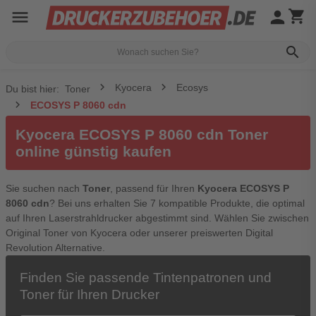
menu
person
shopping_cart
search
Kyocera
Ecosys
Du bist hier:
Toner
ECOSYS P 8060 cdn
Kyocera ECOSYS P 8060 cdn Toner
online günstig kaufen
Sie suchen nach
Toner
, passend für Ihren
Kyocera ECOSYS P
8060 cdn
? Bei uns erhalten Sie 7 kompatible Produkte, die optimal
auf Ihren Laserstrahldrucker abgestimmt sind. Wählen Sie zwischen
Original Toner von Kyocera oder unserer preiswerten Digital
Revolution Alternative.
Finden Sie passende Tintenpatronen und
Toner für Ihren Drucker