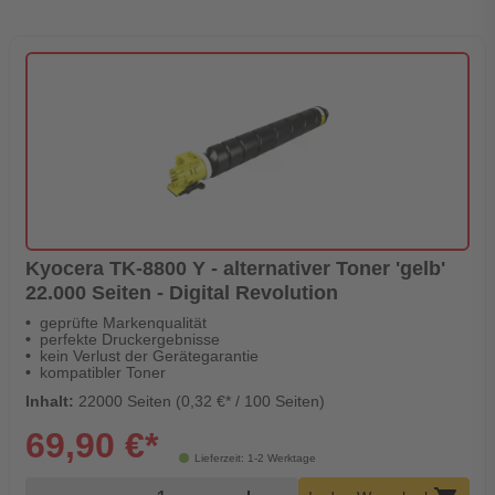
Kyocera TK-8800 Y - alternativer Toner 'gelb'
22.000 Seiten - Digital Revolution
geprüfte Markenqualität
perfekte Druckergebnisse
kein Verlust der Gerätegarantie
kompatibler Toner
Inhalt:
22000 Seiten (0,32 €* / 100 Seiten)
69,90 €*
Lieferzeit: 1-2 Werktage
Produkt Warenkorb Menge