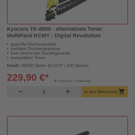
Kyocera TK-8800 - alternatives Toner
MultiPack KCMY - Digital Revolution
geprüfte Markenqualität
perfekte Druckergebnisse
kein Verlust der Gerätegarantie
kompatibler Toner
Inhalt:
98500 Seiten (0,23 €* / 100 Seiten)
229,90 €*
Lieferzeit: 1-3 Werktage
Produkt Warenkorb Menge
remove
add
shopping_cart
In den Warenkorb