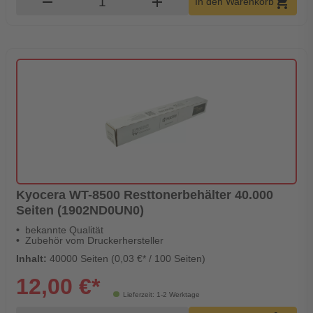
remove
add
shopping_cart
In den Warenkorb
Kyocera WT-8500 Resttonerbehälter 40.000
Seiten (1902ND0UN0)
bekannte Qualität
Zubehör vom Druckerhersteller
Inhalt:
40000 Seiten (0,03 €* / 100 Seiten)
12,00 €*
Lieferzeit: 1-2 Werktage