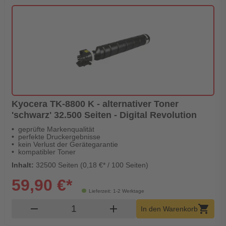
Kyocera TK-8800 K - alternativer Toner
'schwarz' 32.500 Seiten - Digital Revolution
geprüfte Markenqualität
perfekte Druckergebnisse
kein Verlust der Gerätegarantie
kompatibler Toner
Inhalt:
32500 Seiten (0,18 €* / 100 Seiten)
59,90 €*
Lieferzeit: 1-2 Werktage
Produkt Warenkorb Menge
remove
add
shopping_cart
In den Warenkorb