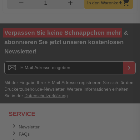
Produkt Warenkorb Menge
remove
add
shopping_cart
In den Warenkorb
Verpassen Sie keine Schnäppchen mehr
&
abonnieren Sie jetzt unseren kostenlosen
Newsletter!
Newsletter E-Mail Adresse
keyboard_arrow_right
Mit der Eingabe Ihrer E-Mail-Adresse registrieren Sie sich für den
Druckerzubehör.de-Newsletter. Weitere Informationen erhalten
Sie in der
Datenschutzerklärung
.
SERVICE
Newsletter
FAQs