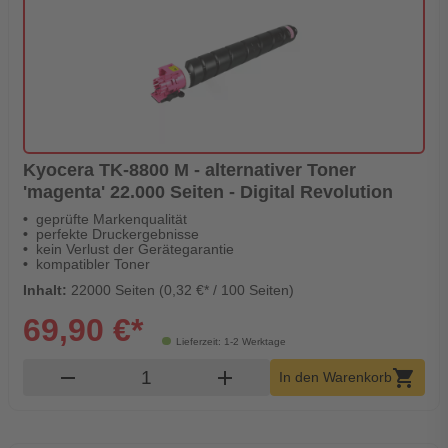
Kyocera TK-8800 M - alternativer Toner
'magenta' 22.000 Seiten - Digital Revolution
geprüfte Markenqualität
perfekte Druckergebnisse
kein Verlust der Gerätegarantie
kompatibler Toner
Inhalt:
22000 Seiten (0,32 €* / 100 Seiten)
69,90 €*
Lieferzeit: 1-2 Werktage
Produkt Warenkorb Menge
remove
add
shopping_cart
In den Warenkorb