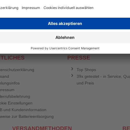
en mehr
&
Newsletter E-Mail Adresse
stenlosen Newsletter!
e sich für den Druckerzubehör.de-Newsletter. Weitere Informationen erh
TLICHES
PRESSE
enschutzerklärung
Top Shops
rsand
39x getestet - in Service, Qua
lungsinfos
und Preis
pressum
errufsbelehrung
kie Einstellungen
B und Kundeninformation
weise zur Batterieentsorgung
VERSANDMETHODEN
B