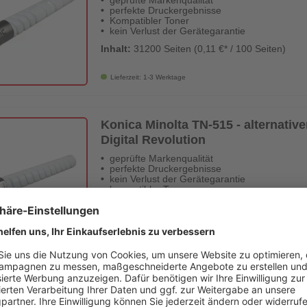
geprüfte Markenqualität
perfekte Druckergebnisse
Kompatibler Toner
kein Verlust der Gerätegarantie
Inhalt:
31200 Seiten (0,11 €* / 100 Seiten)
Lieferzeit: 1-3 Werktage
Konica Minolta TN-515 - alternative
Digital Revolution
geprüfte Markenqualität
perfekte Druckergebnisse
kein Verlust der Gerätegarantie
kompatibler Toner
Inhalt:
27500 Seiten (0,11 €* / 100 Seiten)
Lieferzeit: 1-3 Werktage