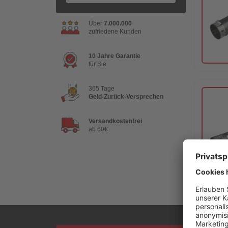
Über
7.000.000
zufriedene Kunden
10 Jahre Garantie
für Sie
365 Tage
Geld-Zurück-Versprechen
Versandkostenfrei
ab 60€