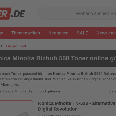
me
Themenwelten
Neuheiten
SALE
Newslette
Bizhub 558
ica Minolta Bizhub 558 Toner online g
n nach
Toner
, passend für Ihren
Konica Minolta Bizhub 558
? Bei uns
rstrahldrucker abgestimmt sind. Wählen Sie zwischen Original Toner vo
 Alternative.
Dars
für Konica Minolta Bizhub 558 gefunden
Konica Minolta TN-516 - alternative
Digital Revolution