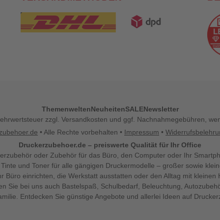
Themenwelten
Neuheiten
SALE
Newsletter
l. Mehrwertsteuer zzgl. Versandkosten und ggf. Nachnahmegebühren, w
zubehoer.de
• Alle Rechte vorbehalten •
Impressum
•
Widerrufsbelehr
Druckerzubehoer.de – preiswerte Qualität für Ihr Office
erzubehör oder Zubehör für das Büro, den Computer oder Ihr Smartp
 Tinte und Toner für alle gängigen Druckermodelle – großer sowie klein
Ihr Büro einrichten, die Werkstatt ausstatten oder den Alltag mit klein
den Sie bei uns auch Bastelspaß, Schulbedarf, Beleuchtung, Autozubehö
milie. Entdecken Sie günstige Angebote und allerlei Ideen auf Drucke