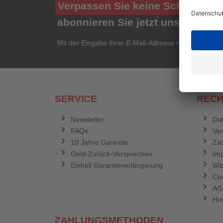
Verpassen Sie keine Schnäppch
abonnieren Sie jetzt unseren ko
Mit der Eingabe Ihrer E-Mail-Adresse registrieren Si
SERVICE
RECH
Newsletter
Dat
FAQs
Ve
10 Jahre Garantie
Zah
Geld-Zurück-Versprechen
Im
Einhell Garantieverlängerung
Wid
Coo
AG
Hin
ZAHLUNGSMETHODEN