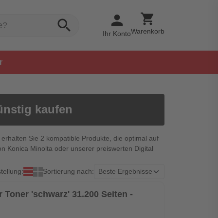
shopping_cart
person
search
Warenkorb
Ihr Konto
r
ünstig kaufen
 erhalten Sie 2 kompatible Produkte, die optimal auf
n Konica Minolta oder unserer preiswerten Digital
tellung:
Sortierung nach:
r Toner 'schwarz' 31.200 Seiten -