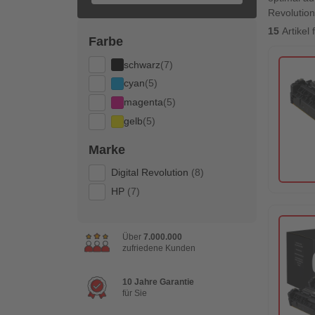
Revolution
15
Artikel
Farbe
schwarz
(7)
cyan
(5)
magenta
(5)
gelb
(5)
Marke
Digital Revolution
(8)
HP
(7)
Über
7.000.000
zufriedene Kunden
10 Jahre Garantie
für Sie