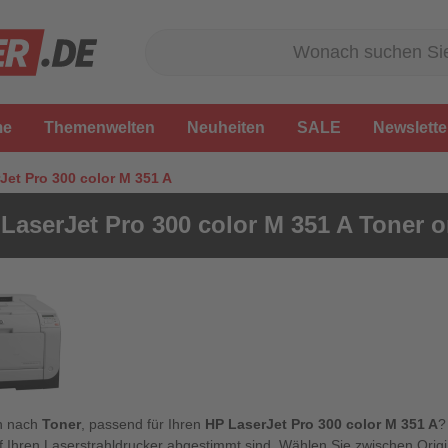
me
Themenwelten
Neuheiten
SALE
Newslette
Jet Pro 300 color M 351 A
LaserJet Pro 300 color M 351 A Toner o
n nach
Toner
, passend für Ihren
HP LaserJet Pro 300 color M 351 A
?
f Ihren Laserstrahldrucker abgestimmt sind. Wählen Sie zwischen Origi