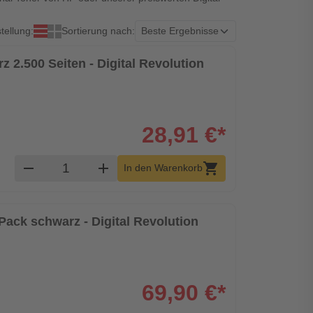
tellung:
Sortierung nach:
z 2.500 Seiten - Digital Revolution
28,91 €*
Produkt Warenkorb Menge
remove
add
shopping_cart
In den Warenkorb
Pack schwarz - Digital Revolution
69,90 €*