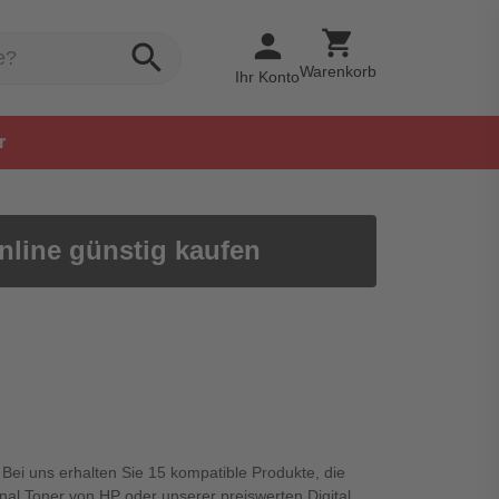
shopping_cart
person
search
Warenkorb
Ihr Konto
r
nline günstig kaufen
 Bei uns erhalten Sie 15 kompatible Produkte, die
nal Toner von HP oder unserer preiswerten Digital