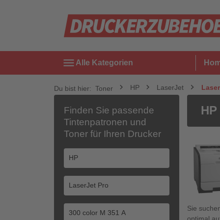
menu
Alle Kategorien
Ho
HP
LaserJet
Laser
Du bist hier:
Toner
HP 
Finden Sie passende
Tintenpatronen und
Toner für Ihren Drucker
Sie suche
optimal au