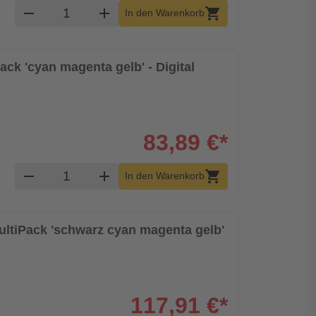
Produkt Warenkorb Menge
remove
add
shopping_cart
In den Warenkorb
ack 'cyan magenta gelb' - Digital
e
83,89 €*
Produkt Warenkorb Menge
remove
add
shopping_cart
In den Warenkorb
ultiPack 'schwarz cyan magenta gelb'
e
117,91 €*