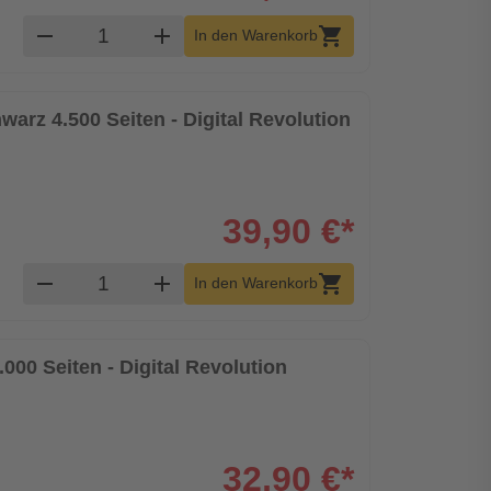
Produkt Warenkorb Menge
remove
add
shopping_cart
In den Warenkorb
warz 4.500 Seiten - Digital Revolution
39,90 €*
Produkt Warenkorb Menge
remove
add
shopping_cart
In den Warenkorb
.000 Seiten - Digital Revolution
32,90 €*