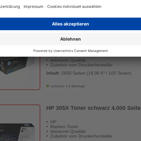
Inhalt:
3000 Seiten (1,10 €* / 100 Seiten)
Lieferzeit: 1-2 Werktage
HP 305A Toner cyan magenta gelb 
HP
Marken-Toner
bekannte Qualität
Zubehör vom Druckerhersteller
Inhalt:
2600 Seiten (18,96 €* / 100 Seiten)
Lieferzeit: 1-2 Werktage
HP 305X Toner schwarz 4.000 Seit
HP
Marken-Toner
bekannte Qualität
Zubehör vom Druckerhersteller