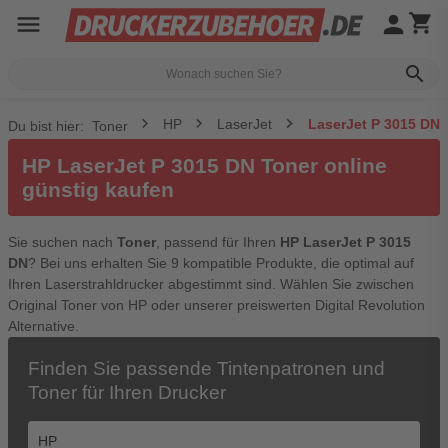
menu
person
shopping_cart
search
HP
LaserJet
LaserJet P 3015 DN
Du bist hier:
Toner
HP LaserJet P 3015 DN Toner online
günstig kaufen
Sie suchen nach
Toner
, passend für Ihren
HP LaserJet P 3015
DN
? Bei uns erhalten Sie 9 kompatible Produkte, die optimal auf
Ihren Laserstrahldrucker abgestimmt sind. Wählen Sie zwischen
Original Toner von HP oder unserer preiswerten Digital Revolution
Alternative.
Finden Sie passende Tintenpatronen und
Toner für Ihren Drucker