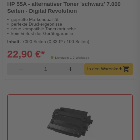
HP 55A - alternativer Toner 'schwarz' 7.000
Seiten - Digital Revolution
geprüfte Markenqualität
perfekte Druckergebnisse
neue kompatible Tonerkartusche
kein Verlust der Gerätegarantie
Inhalt:
7000 Seiten (0,33 €* / 100 Seiten)
22,90 €*
Lieferzeit: 1-2 Werktage
Produkt Warenkorb Menge
remove
add
shopping_cart
In den Warenkorb