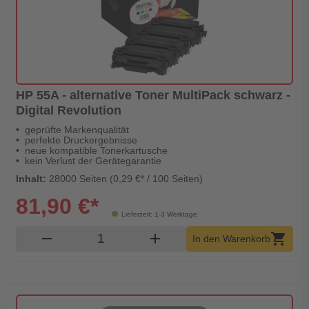
HP 55A - alternative Toner MultiPack schwarz -
Digital Revolution
geprüfte Markenqualität
perfekte Druckergebnisse
neue kompatible Tonerkartusche
kein Verlust der Gerätegarantie
Inhalt:
28000 Seiten (0,29 €* / 100 Seiten)
81,90 €*
Lieferzeit: 1-3 Werktage
Produkt Warenkorb Menge
remove
add
shopping_cart
In den Warenkorb