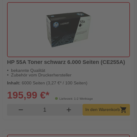
HP 55A Toner schwarz 6.000 Seiten (CE255A)
bekannte Qualität
Zubehör vom Druckerhersteller
Inhalt:
6000 Seiten (3,27 €* / 100 Seiten)
195,99 €*
Lieferzeit: 1-2 Werktage
Produkt Warenkorb Menge
remove
add
shopping_cart
In den Warenkorb