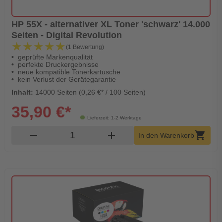
HP 55X - alternativer XL Toner 'schwarz' 14.000
Seiten - Digital Revolution
★★★★★
★★★★★
(1 Bewertung)
geprüfte Markenqualität
perfekte Druckergebnisse
neue kompatible Tonerkartusche
kein Verlust der Gerätegarantie
Inhalt:
14000 Seiten (0,26 €* / 100 Seiten)
35,90 €*
Lieferzeit: 1-2 Werktage
Produkt Warenkorb Menge
remove
add
shopping_cart
In den Warenkorb