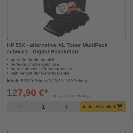
HP 55X - alternative XL Toner MultiPack
schwarz - Digital Revolution
geprüfte Markenqualität
perfekte Druckergebnisse
neue kompatible Tonerkartusche
kein Verlust der Gerätegarantie
Inhalt:
56000 Seiten (0,23 €* / 100 Seiten)
127,90 €*
Lieferzeit: 1-3 Werktage
Produkt Warenkorb Menge
remove
add
shopping_cart
In den Warenkorb