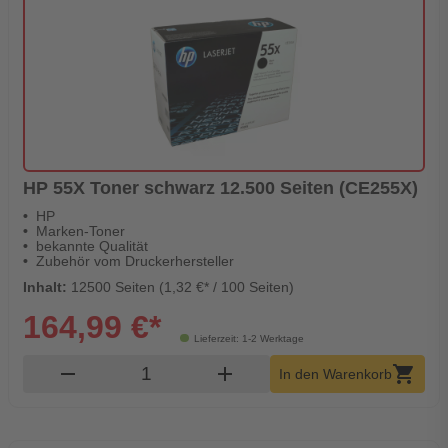
HP 55X Toner schwarz 12.500 Seiten (CE255X)
HP
Marken-Toner
bekannte Qualität
Zubehör vom Druckerhersteller
Inhalt:
12500 Seiten (1,32 €* / 100 Seiten)
164,99 €*
Lieferzeit: 1-2 Werktage
Produkt Warenkorb Menge
remove
add
shopping_cart
In den Warenkorb