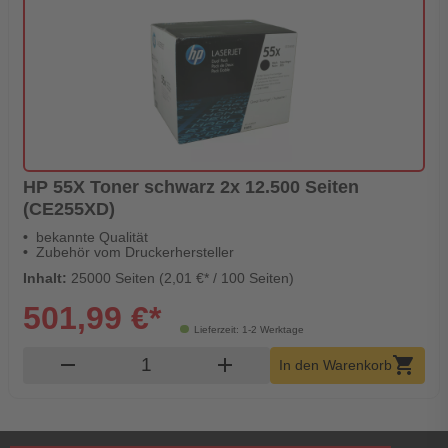
HP 55X Toner schwarz 2x 12.500 Seiten
(CE255XD)
bekannte Qualität
Zubehör vom Druckerhersteller
Inhalt:
25000 Seiten (2,01 €* / 100 Seiten)
501,99 €*
Lieferzeit: 1-2 Werktage
Produkt Warenkorb Menge
remove
add
shopping_cart
In den Warenkorb