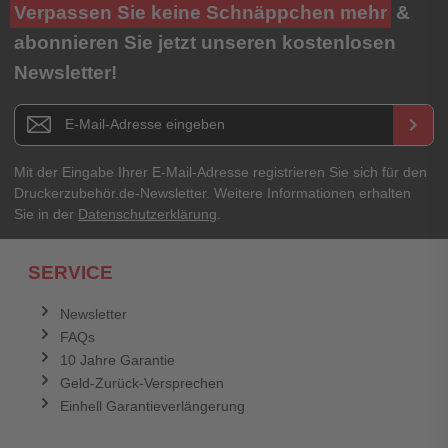
Verpassen Sie keine Schnäppchen mehr
&
abonnieren Sie jetzt unseren kostenlosen
Newsletter!
Newsletter E-Mail Adresse
keyboard_arrow_right
Mit der Eingabe Ihrer E-Mail-Adresse registrieren Sie sich für den
Druckerzubehör.de-Newsletter. Weitere Informationen erhalten
Sie in der
Datenschutzerklärung
.
SERVICE
Newsletter
FAQs
10 Jahre Garantie
Geld-Zurück-Versprechen
Einhell Garantieverlängerung