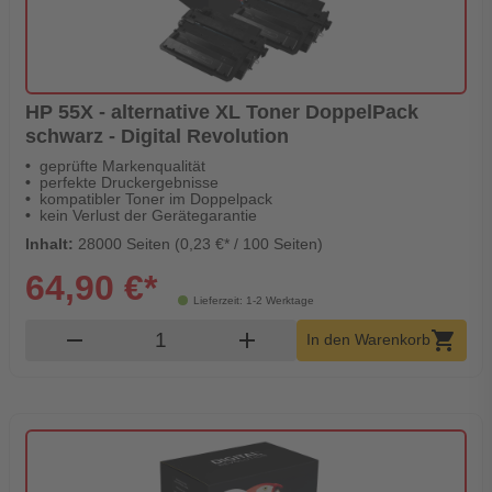
HP 55X - alternative XL Toner DoppelPack
schwarz - Digital Revolution
geprüfte Markenqualität
perfekte Druckergebnisse
kompatibler Toner im Doppelpack
kein Verlust der Gerätegarantie
Inhalt:
28000 Seiten (0,23 €* / 100 Seiten)
64,90 €*
Lieferzeit: 1-2 Werktage
Produkt Warenkorb Menge
remove
add
shopping_cart
In den Warenkorb