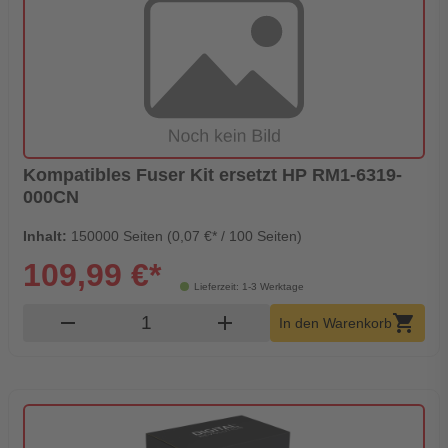
Kompatibles Fuser Kit ersetzt HP RM1-6319-
000CN
Inhalt:
150000 Seiten (0,07 €* / 100 Seiten)
109,99 €*
Lieferzeit: 1-3 Werktage
Produkt Warenkorb Menge
remove
add
shopping_cart
In den Warenkorb