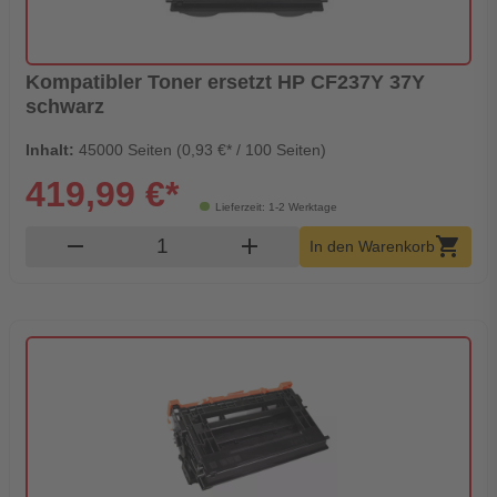
Kompatibler Toner ersetzt HP CF237Y 37Y
schwarz
Inhalt:
45000 Seiten (0,93 €* / 100 Seiten)
419,99 €*
Lieferzeit: 1-2 Werktage
Produkt Warenkorb Menge
remove
add
shopping_cart
In den Warenkorb