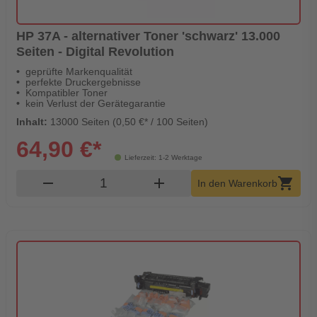
HP 37A - alternativer Toner 'schwarz' 13.000
Seiten - Digital Revolution
geprüfte Markenqualität
perfekte Druckergebnisse
Kompatibler Toner
kein Verlust der Gerätegarantie
Inhalt:
13000 Seiten (0,50 €* / 100 Seiten)
64,90 €*
Lieferzeit: 1-2 Werktage
Produkt Warenkorb Menge
remove
add
shopping_cart
In den Warenkorb