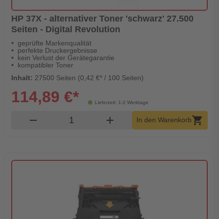
HP 37X - alternativer Toner 'schwarz' 27.500
Seiten - Digital Revolution
geprüfte Markenqualität
perfekte Druckergebnisse
kein Verlust der Gerätegarantie
kompatibler Toner
Inhalt:
27500 Seiten (0,42 €* / 100 Seiten)
114,89 €*
Lieferzeit: 1-2 Werktage
Produkt Warenkorb Menge
remove
add
shopping_cart
In den Warenkorb