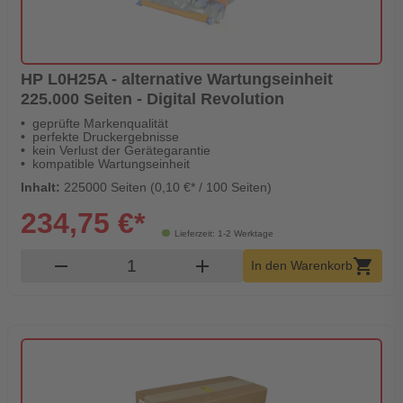
HP L0H25A - alternative Wartungseinheit
225.000 Seiten - Digital Revolution
geprüfte Markenqualität
perfekte Druckergebnisse
kein Verlust der Gerätegarantie
kompatible Wartungseinheit
Inhalt:
225000 Seiten (0,10 €* / 100 Seiten)
234,75 €*
Lieferzeit: 1-2 Werktage
Produkt Warenkorb Menge
remove
add
shopping_cart
In den Warenkorb