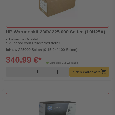
HP Warungskit 230V 225.000 Seiten (L0H25A)
bekannte Qualität
Zubehör vom Druckerhersteller
Inhalt:
225000 Seiten (0,15 €* / 100 Seiten)
340,99 €*
Lieferzeit: 1-2 Werktage
Produkt Warenkorb Menge
remove
add
shopping_cart
In den Warenkorb