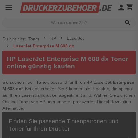
menu
person
shopping_cart
search
HP
LaserJet
Du bist hier:
Toner
LaserJet Enterprise M 608 dx
HP LaserJet Enterprise M 608 dx Toner
online günstig kaufen
Sie suchen nach
Toner
, passend für Ihren
HP LaserJet Enterprise
M 608 dx
? Bei uns erhalten Sie 6 kompatible Produkte, die optimal
auf Ihren Laserstrahldrucker abgestimmt sind. Wählen Sie zwischen
Original Toner von HP oder unserer preiswerten Digital Revolution
Alternative.
Finden Sie passende Tintenpatronen und
Toner für Ihren Drucker