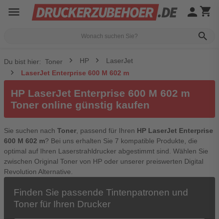
menu
person
shopping_cart
search
HP
LaserJet
Du bist hier:
Toner
LaserJet Enterprise 600 M 602 m
HP LaserJet Enterprise 600 M 602 m
Toner online günstig kaufen
Sie suchen nach
Toner
, passend für Ihren
HP LaserJet Enterprise
600 M 602 m
? Bei uns erhalten Sie 7 kompatible Produkte, die
optimal auf Ihren Laserstrahldrucker abgestimmt sind. Wählen Sie
zwischen Original Toner von HP oder unserer preiswerten Digital
Revolution Alternative.
Finden Sie passende Tintenpatronen und
Toner für Ihren Drucker