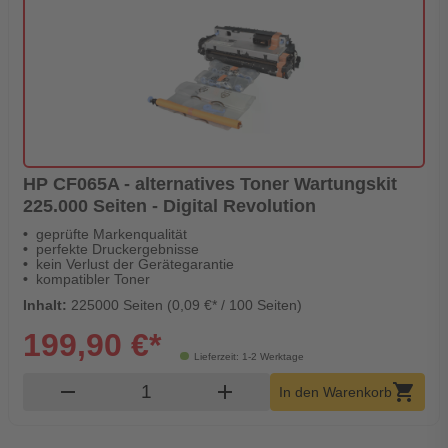
HP CF065A - alternatives Toner Wartungskit
225.000 Seiten - Digital Revolution
geprüfte Markenqualität
perfekte Druckergebnisse
kein Verlust der Gerätegarantie
kompatibler Toner
Inhalt:
225000 Seiten (0,09 €* / 100 Seiten)
199,90 €*
Lieferzeit: 1-2 Werktage
Produkt Warenkorb Menge
remove
add
shopping_cart
In den Warenkorb