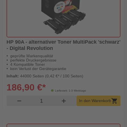
HP 90A - alternativer Toner MultiPack 'schwarz'
- Digital Revolution
geprüfte Markenqualität
perfekte Druckergebnisse
4 Kompatible Toner
kein Verlust der Gerätegarantie
Inhalt:
44000 Seiten (0,42 €* / 100 Seiten)
186,90 €*
Lieferzeit: 1-3 Werktage
Produkt Warenkorb Menge
remove
add
shopping_cart
In den Warenkorb