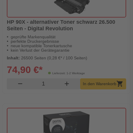
HP 90X - alternativer Toner schwarz 26.500
Seiten - Digital Revolution
geprüfte Markenqualität
perfekte Druckergebnisse
neue kompatible Tonerkartusche
kein Verlust der Gerätegarantie
Inhalt:
26500 Seiten (0,28 €* / 100 Seiten)
74,90 €*
Lieferzeit: 1-2 Werktage
Produkt Warenkorb Menge
remove
add
shopping_cart
In den Warenkorb