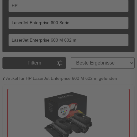
Preisreihenfolge
tune
Filtern
7
Artikel für HP LaserJet Enterprise 600 M 602 m gefunden