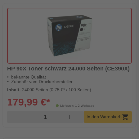
HP 90X Toner schwarz 24.000 Seiten (CE390X)
bekannte Qualität
Zubehör vom Druckerhersteller
Inhalt:
24000 Seiten (0,75 €* / 100 Seiten)
179,99 €*
Lieferzeit: 1-2 Werktage
Produkt Warenkorb Menge
remove
add
shopping_cart
In den Warenkorb