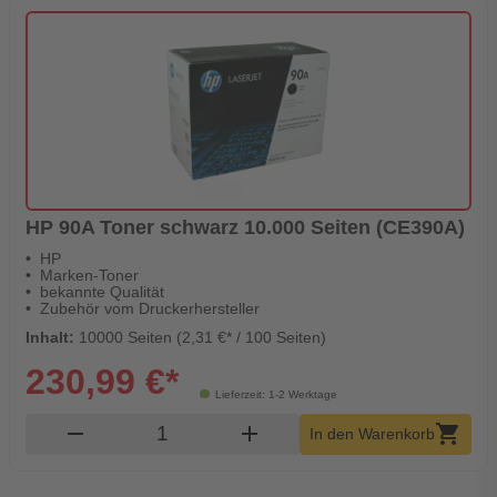
HP 90A Toner schwarz 10.000 Seiten (CE390A)
HP
Marken-Toner
bekannte Qualität
Zubehör vom Druckerhersteller
Inhalt:
10000 Seiten (2,31 €* / 100 Seiten)
230,99 €*
Lieferzeit: 1-2 Werktage
Produkt Warenkorb Menge
remove
add
shopping_cart
In den Warenkorb