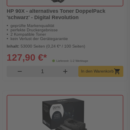
HP 90X - alternatives Toner DoppelPack
'schwarz' - Digital Revolution
geprüfte Markenqualität
perfekte Druckergebnisse
2 Kompatible Toner
kein Verlust der Gerätegarantie
Inhalt:
53000 Seiten (0,24 €* / 100 Seiten)
127,90 €*
Lieferzeit: 1-2 Werktage
Produkt Warenkorb Menge
remove
add
shopping_cart
In den Warenkorb