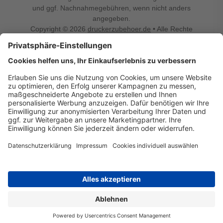
und ggf. Nachnahmegebühren, wenn nicht anders
angegeben.
Copyright © 2026
druckerzubehoer.de
• Alle Rechte
vorbehalten •
Impressum
•
Widerrufsbelehrung
Vertrag widerrufen
Druckerzubehoer.de – preiswerte Qualität für Ihr Office
Sie sind auf der Suche nach dem passenden Druckerzubehör
oder Zubehör für das Büro, den Computer oder Ihr
Smartphone? Dann sind Sie bei Druckerzubehoer.de genau
richtig! Unser breites Sortiment bietet unter anderem Tinte
und Toner für alle gängigen Druckermodelle – großer sowie
kleiner Hersteller. Zugleich sind wir Ihr Online Fachhandel für
allerlei Elektro- und Bürozubehör. Sie möchten Ihr Büro
einrichten, die Werkstatt ausstatten oder den Alltag mit
kleinen Highlights aufpeppen? Neben Bürobedarf und allem,
was Ihren Arbeitsplatz noch komfortabler macht, finden Sie
bei uns auch Bastelspaß, Schulbedarf, Beleuchtung,
Autozubehör, Freizeit- und Küchengadgets sowie vieles mehr
für die ganze Familie. Entdecken Sie günstige Angebote und
allerlei Ideen auf Druckerzubehoer.de!