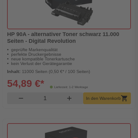
HP 90A - alternativer Toner schwarz 11.000
Seiten - Digital Revolution
geprüfte Markenqualität
perfekte Druckergebnisse
neue kompatible Tonerkartusche
kein Verlust der Gerätegarantie
Inhalt:
11000 Seiten (0,50 €* / 100 Seiten)
54,89 €*
Lieferzeit: 1-2 Werktage
Produkt Warenkorb Menge
remove
add
shopping_cart
In den Warenkorb