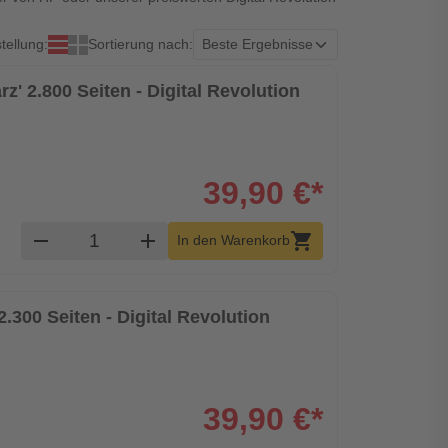
tellung:
Sortierung nach:
z' 2.800 Seiten - Digital Revolution
39,90 €*
Produkt Warenkorb Menge
remove
add
shopping_cart
In den Warenkorb
2.300 Seiten - Digital Revolution
39,90 €*