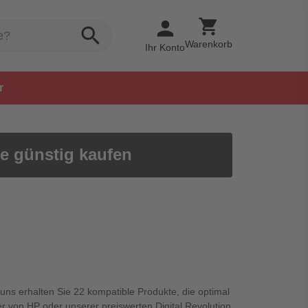
shopping_cart
person
search
Warenkorb
Ihr Konto
r
ne günstig kaufen
 uns erhalten Sie 22 kompatible Produkte, die optimal
r von HP oder unserer preiswerten Digital Revolution