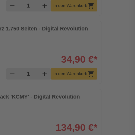
Produkt Warenkorb Menge
remove
add
shopping_cart
In den Warenkorb
z 1.750 Seiten - Digital Revolution
34,90 €*
Produkt Warenkorb Menge
remove
add
shopping_cart
In den Warenkorb
ack 'KCMY' - Digital Revolution
134,90 €*