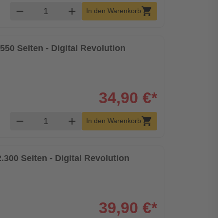
Produkt Warenkorb Menge
remove
add
shopping_cart
In den Warenkorb
550 Seiten - Digital Revolution
34,90 €*
Produkt Warenkorb Menge
remove
add
shopping_cart
In den Warenkorb
2.300 Seiten - Digital Revolution
39,90 €*