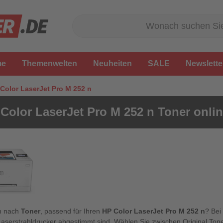
me
Themenwelten
Neuheiten
SALE
Newslette
Color LaserJet Pro M 252 n
Color LaserJet Pro M 252 n Toner onli
n nach
Toner
, passend für Ihren
HP Color LaserJet Pro M 252 n
? Bei
Laserstrahldrucker abgestimmt sind. Wählen Sie zwischen Original Tone