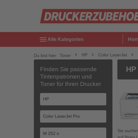
menu
Alle Kategorien
Ho
HP
Color LaserJet
Du bist hier:
Toner
HP 
Finden Sie passende
Tintenpatronen und
Toner für Ihren Drucker
Sie suche
auf Ihren 