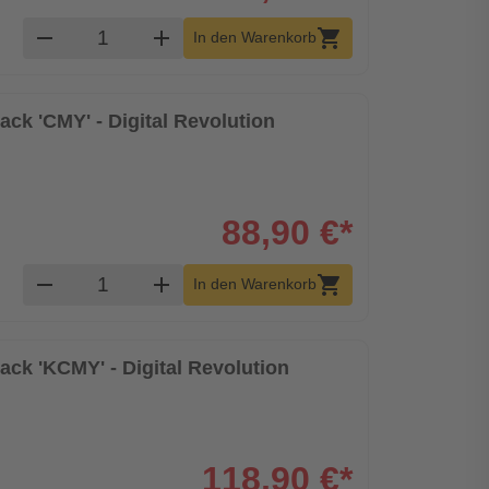
Produkt Warenkorb Menge
remove
add
shopping_cart
In den Warenkorb
ack 'CMY' - Digital Revolution
88,90 €*
Produkt Warenkorb Menge
remove
add
shopping_cart
In den Warenkorb
ack 'KCMY' - Digital Revolution
118,90 €*