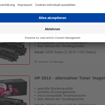
Lieferzeit: 1-2 Werktage
HP 201X - alternatives Toner Doppe
geprüfte Markenqualität
perfekte Druckergebnisse
kompatibler Toner im Doppelpack
kein Verlust der Gerätegarantie
Inhalt:
6200 Seiten (1,10 €* / 100 Seiten)
Lieferzeit: 1-2 Werktage
HP 201X - alternativer Toner 'magen
geprüfte Markenqualität
perfekte Druckergebnisse
neue kompatible Tonerkartusche
kein Verlust der Gerätegarantie