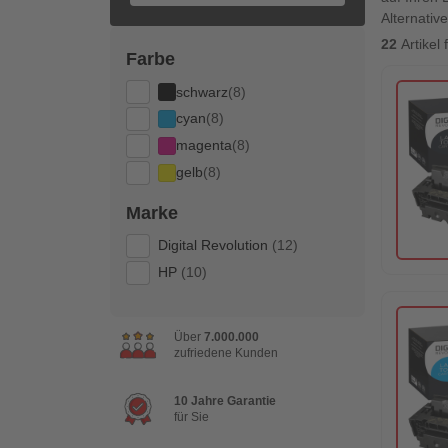
Alternative
22
Artikel
Farbe
schwarz
(8)
cyan
(8)
magenta
(8)
gelb
(8)
Marke
Digital Revolution
(12)
HP
(10)
Über
7.000.000
zufriedene Kunden
10 Jahre Garantie
für Sie