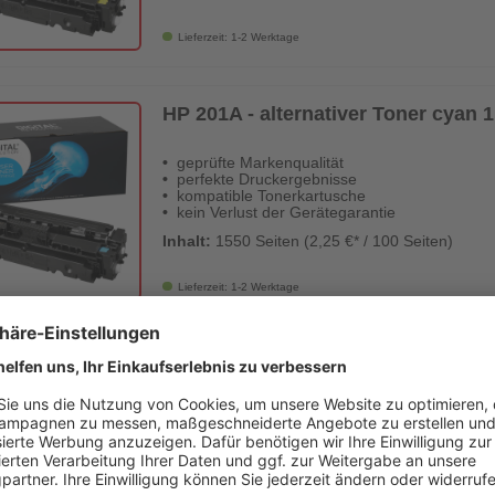
Lieferzeit: 1-2 Werktage
HP 201A - alternativer Toner cyan 1
geprüfte Markenqualität
perfekte Druckergebnisse
kompatible Tonerkartusche
kein Verlust der Gerätegarantie
Inhalt:
1550 Seiten (2,25 €* / 100 Seiten)
Lieferzeit: 1-2 Werktage
HP 201A - alternativer Toner magent
geprüfte Markenqualität
perfekte Druckergebnisse
kompatible Tonerkartusche
kein Verlust der Gerätegarantie
Inhalt:
1550 Seiten (2,25 €* / 100 Seiten)