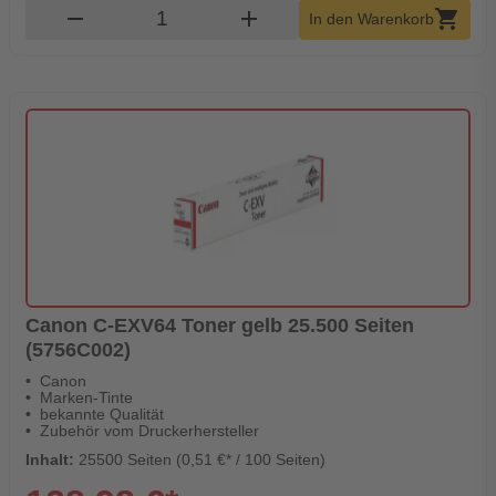
Produkt Warenkorb Menge
remove
add
shopping_cart
In den Warenkorb
Canon C-EXV64 Toner gelb 25.500 Seiten
(5756C002)
Canon
Marken-Tinte
bekannte Qualität
Zubehör vom Druckerhersteller
Inhalt:
25500 Seiten (0,51 €* / 100 Seiten)