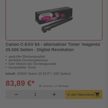
Canon C-EXV 64 - alternativer Toner 'magenta'
25.500 Seiten - Digital Revolution
geprüfte Markenqualität
perfekte Druckergebnisse
kein Verlust der Gerätegarantie
kompatibler Toner
Inhalt:
25500 Seiten (0,33 €* / 100 Seiten)
83,89 €*
Lieferzeit: 1-2 Werktage
Produkt Warenkorb Menge
remove
add
shopping_cart
In den Warenkorb