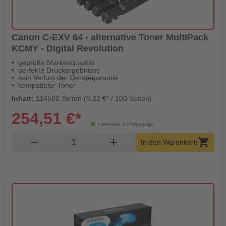
Canon C-EXV 64 - alternative Toner MultiPack
KCMY - Digital Revolution
geprüfte Markenqualität
perfekte Druckergebnisse
kein Verlust der Gerätegarantie
kompatibler Toner
Inhalt:
114500 Seiten (0,22 €* / 100 Seiten)
254,51 €*
Lieferzeit: 1-2 Werktage
Produkt Warenkorb Menge
remove
add
shopping_cart
In den Warenkorb