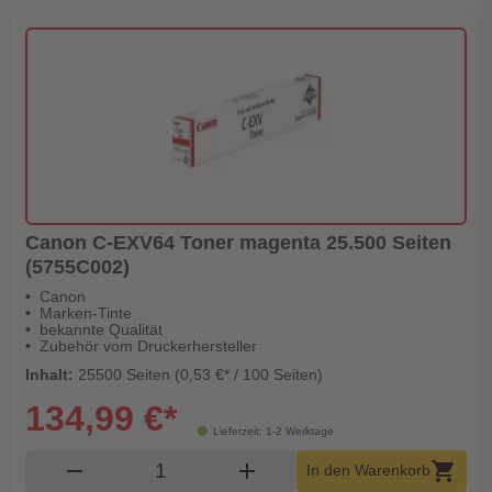
Canon C-EXV64 Toner magenta 25.500 Seiten
(5755C002)
Canon
Marken-Tinte
bekannte Qualität
Zubehör vom Druckerhersteller
Inhalt:
25500 Seiten (0,53 €* / 100 Seiten)
134,99 €*
Lieferzeit: 1-2 Werktage
Produkt Warenkorb Menge
remove
add
shopping_cart
In den Warenkorb