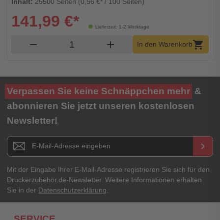
Inhalt:
25500 Seiten (0,56 €* / 100 Seiten)
141,99 €*
Lieferzeit: 1-2 Werktage
Produkt Warenkorb Menge
remove
add
shopping_cart
In den Warenkorb
Verpassen Sie keine Schnäppchen mehr
&
abonnieren Sie jetzt unseren kostenlosen
Newsletter!
Newsletter E-Mail Adresse
keyboard_arrow_right
Mit der Eingabe Ihrer E-Mail-Adresse registrieren Sie sich für den
Druckerzubehör.de-Newsletter. Weitere Informationen erhalten
Sie in der
Datenschutzerklärung
.
SERVICE