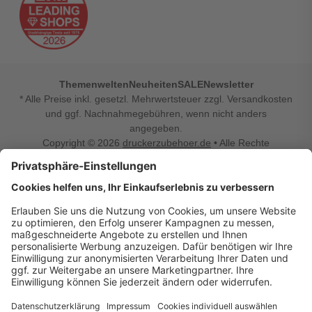
Themenwelten
Neuheiten
SALE
Newsletter
* Alle Preise inkl. gesetzl. Mehrwertsteuer zzgl. Versandkosten
und ggf. Nachnahmegebühren, wenn nicht anders
angegeben.
Copyright © 2026
druckerzubehoer.de
• Alle Rechte
vorbehalten •
Impressum
•
Widerrufsbelehrung
Vertrag widerrufen
Druckerzubehoer.de – preiswerte Qualität für Ihr Office
Sie sind auf der Suche nach dem passenden Druckerzubehör
oder Zubehör für das Büro, den Computer oder Ihr
Smartphone? Dann sind Sie bei Druckerzubehoer.de genau
richtig! Unser breites Sortiment bietet unter anderem Tinte
und Toner für alle gängigen Druckermodelle – großer sowie
kleiner Hersteller. Zugleich sind wir Ihr Online Fachhandel für
allerlei Elektro- und Bürozubehör. Sie möchten Ihr Büro
einrichten, die Werkstatt ausstatten oder den Alltag mit