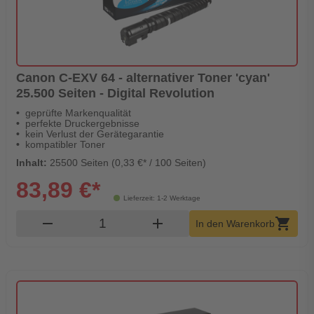
Canon C-EXV 64 - alternativer Toner 'cyan'
25.500 Seiten - Digital Revolution
geprüfte Markenqualität
perfekte Druckergebnisse
kein Verlust der Gerätegarantie
kompatibler Toner
Inhalt:
25500 Seiten (0,33 €* / 100 Seiten)
83,89 €*
Lieferzeit: 1-2 Werktage
Produkt Warenkorb Menge
remove
add
shopping_cart
In den Warenkorb