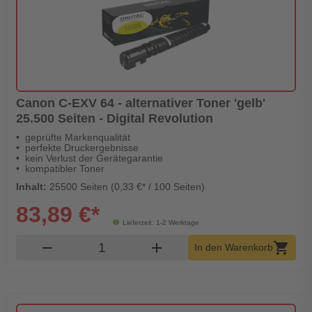
Canon C-EXV 64 - alternativer Toner 'gelb'
25.500 Seiten - Digital Revolution
geprüfte Markenqualität
perfekte Druckergebnisse
kein Verlust der Gerätegarantie
kompatibler Toner
Inhalt:
25500 Seiten (0,33 €* / 100 Seiten)
83,89 €*
Lieferzeit: 1-2 Werktage
Produkt Warenkorb Menge
remove
add
shopping_cart
In den Warenkorb