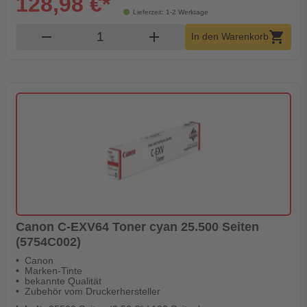
128,98 €*
Lieferzeit: 1-2 Werktage
Produkt Warenkorb Menge
remove
add
shopping_cart
In den Warenkorb
Canon C-EXV64 Toner cyan 25.500 Seiten
(5754C002)
Canon
Marken-Tinte
bekannte Qualität
Zubehör vom Druckerhersteller