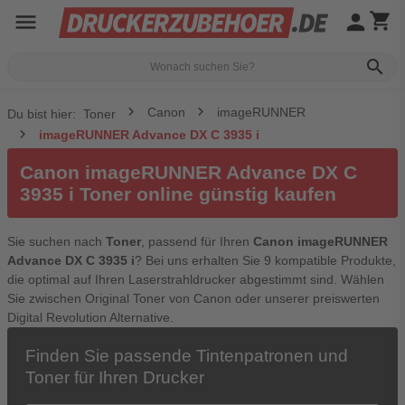
menu
person
shopping_cart
search
Canon
imageRUNNER
Du bist hier:
Toner
imageRUNNER Advance DX C 3935 i
Canon imageRUNNER Advance DX C
3935 i Toner online günstig kaufen
Sie suchen nach
Toner
, passend für Ihren
Canon imageRUNNER
Advance DX C 3935 i
? Bei uns erhalten Sie 9 kompatible Produkte,
die optimal auf Ihren Laserstrahldrucker abgestimmt sind. Wählen
Sie zwischen Original Toner von Canon oder unserer preiswerten
Digital Revolution Alternative.
Finden Sie passende Tintenpatronen und
Toner für Ihren Drucker