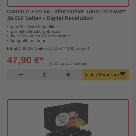
Canon C-EXV 64 - alternativer Toner 'schwarz'
38.000 Seiten - Digital Revolution
geprüfte Markenqualität
perfekte Druckergebnisse
kein Verlust der Gerätegarantie
kompatibler Toner
Inhalt:
38000 Seiten (0,13 €* / 100 Seiten)
47,90 €*
Lieferzeit: 1-2 Werktage
Produkt Warenkorb Menge
remove
add
shopping_cart
In den Warenkorb