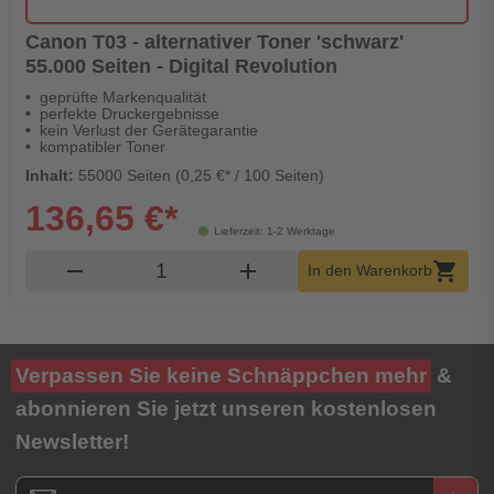
Canon T03 - alternativer Toner 'schwarz'
55.000 Seiten - Digital Revolution
geprüfte Markenqualität
perfekte Druckergebnisse
kein Verlust der Gerätegarantie
kompatibler Toner
Inhalt:
55000 Seiten (0,25 €* / 100 Seiten)
136,65 €*
Lieferzeit: 1-2 Werktage
Produkt Warenkorb Menge
remove
add
shopping_cart
In den Warenkorb
Verpassen Sie keine Schnäppchen mehr
&
abonnieren Sie jetzt unseren kostenlosen
Newsletter!
Newsletter E-Mail Adresse