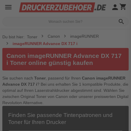
menu
person
shopping_cart
search
Canon
imageRUNNER
Du bist hier:
Toner
imageRUNNER Advance DX 717 i
Canon imageRUNNER Advance DX 717
i Toner online günstig kaufen
Sie suchen nach
Toner
, passend für Ihren
Canon imageRUNNER
Advance DX 717 i
? Bei uns erhalten Sie 1 kompatible Produkte, die
optimal auf Ihren Laserstrahldrucker abgestimmt sind. Wählen Sie
zwischen Original Toner von Canon oder unserer preiswerten Digital
Revolution Alternative.
Finden Sie passende Tintenpatronen und
Toner für Ihren Drucker