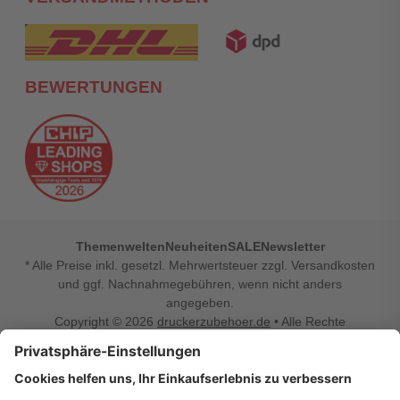
BEWERTUNGEN
Themenwelten
Neuheiten
SALE
Newsletter
* Alle Preise inkl. gesetzl. Mehrwertsteuer zzgl. Versandkosten
und ggf. Nachnahmegebühren, wenn nicht anders
angegeben.
Copyright © 2026
druckerzubehoer.de
• Alle Rechte
vorbehalten •
Impressum
•
Widerrufsbelehrung
Vertrag widerrufen
Druckerzubehoer.de – preiswerte Qualität für Ihr Office