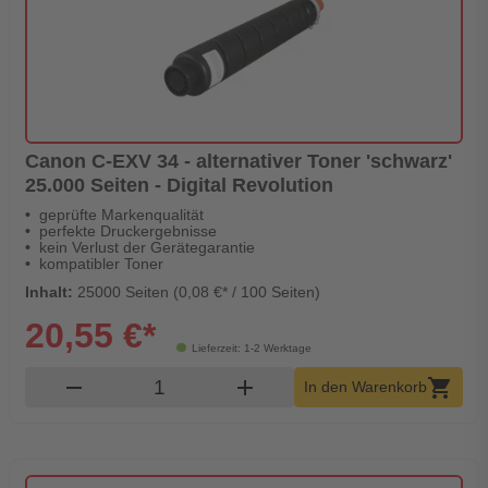
Canon C-EXV 34 - alternativer Toner 'schwarz'
25.000 Seiten - Digital Revolution
geprüfte Markenqualität
perfekte Druckergebnisse
kein Verlust der Gerätegarantie
kompatibler Toner
Inhalt:
25000 Seiten (0,08 €* / 100 Seiten)
20,55 €*
Lieferzeit: 1-2 Werktage
Produkt Warenkorb Menge
remove
add
shopping_cart
In den Warenkorb