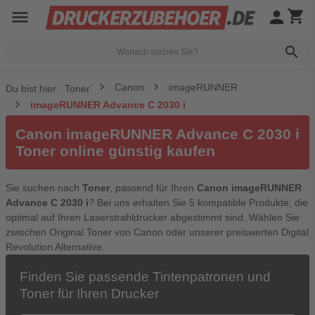
menu
person
shopping_cart
search
Canon
imageRUNNER
Du bist hier:
Toner
imageRUNNER Advance C 2030 i
Canon imageRUNNER Advance C 2030 i
Toner online günstig kaufen
Sie suchen nach
Toner
, passend für Ihren
Canon imageRUNNER
Advance C 2030 i
? Bei uns erhalten Sie 5 kompatible Produkte, die
optimal auf Ihren Laserstrahldrucker abgestimmt sind. Wählen Sie
zwischen Original Toner von Canon oder unserer preiswerten Digital
Revolution Alternative.
Finden Sie passende Tintenpatronen und
Toner für Ihren Drucker