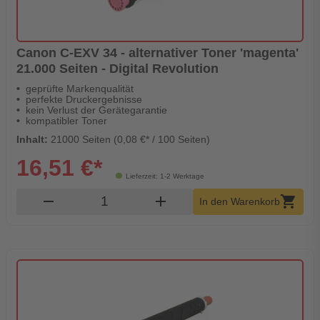
Canon C-EXV 34 - alternativer Toner 'magenta'
21.000 Seiten - Digital Revolution
geprüfte Markenqualität
perfekte Druckergebnisse
kein Verlust der Gerätegarantie
kompatibler Toner
Inhalt:
21000 Seiten (0,08 €* / 100 Seiten)
16,51 €*
Lieferzeit: 1-2 Werktage
Produkt Warenkorb Menge
remove
add
shopping_cart
In den Warenkorb