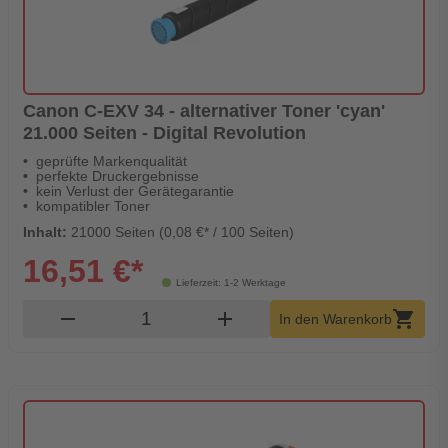
Canon C-EXV 34 - alternativer Toner 'cyan'
21.000 Seiten - Digital Revolution
geprüfte Markenqualität
perfekte Druckergebnisse
kein Verlust der Gerätegarantie
kompatibler Toner
Inhalt:
21000 Seiten (0,08 €* / 100 Seiten)
16,51 €*
Lieferzeit: 1-2 Werktage
Produkt Warenkorb Menge
remove
add
shopping_cart
In den Warenkorb