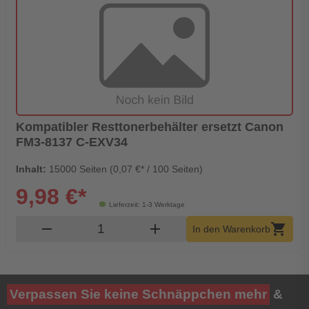
Kompatibler Resttonerbehälter ersetzt Canon
FM3-8137 C-EXV34
Inhalt:
15000 Seiten (0,07 €* / 100 Seiten)
9,98 €*
Lieferzeit: 1-3 Werktage
Produkt Warenkorb Menge
remove
add
shopping_cart
In den Warenkorb
Verpassen Sie keine Schnäppchen mehr
&