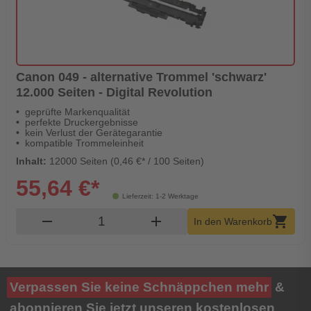
Canon 049 - alternative Trommel 'schwarz'
12.000 Seiten - Digital Revolution
geprüfte Markenqualität
perfekte Druckergebnisse
kein Verlust der Gerätegarantie
kompatible Trommeleinheit
Inhalt:
12000 Seiten (0,46 €* / 100 Seiten)
55,64 €*
Lieferzeit: 1-2 Werktage
Produkt Warenkorb Menge
remove
add
shopping_cart
In den Warenkorb
Verpassen Sie keine Schnäppchen mehr
&
abonnieren Sie jetzt unseren kostenlosen