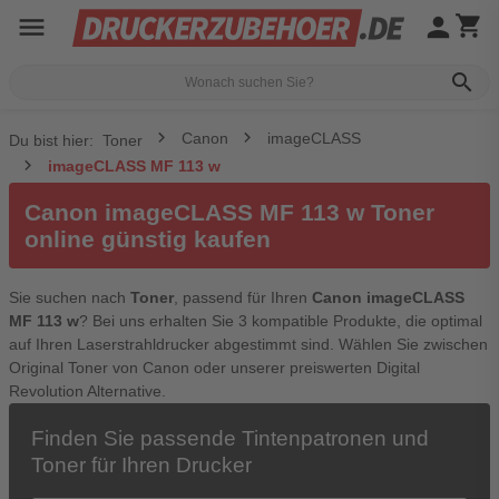
menu
person
shopping_cart
search
Canon
imageCLASS
Du bist hier:
Toner
imageCLASS MF 113 w
Canon imageCLASS MF 113 w Toner
online günstig kaufen
Sie suchen nach
Toner
, passend für Ihren
Canon imageCLASS
MF 113 w
? Bei uns erhalten Sie 3 kompatible Produkte, die optimal
auf Ihren Laserstrahldrucker abgestimmt sind. Wählen Sie zwischen
Original Toner von Canon oder unserer preiswerten Digital
Revolution Alternative.
Finden Sie passende Tintenpatronen und
Toner für Ihren Drucker