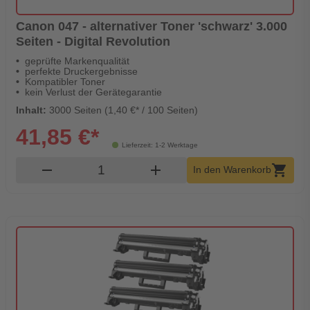
Canon 047 - alternativer Toner 'schwarz' 3.000
Seiten - Digital Revolution
geprüfte Markenqualität
perfekte Druckergebnisse
Kompatibler Toner
kein Verlust der Gerätegarantie
Inhalt:
3000 Seiten (1,40 €* / 100 Seiten)
41,85 €*
Lieferzeit: 1-2 Werktage
Produkt Warenkorb Menge
remove
add
shopping_cart
In den Warenkorb