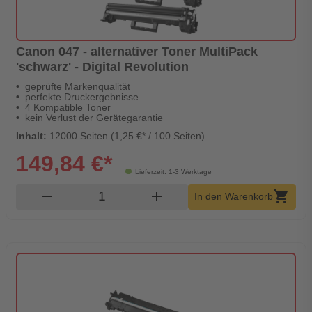
Canon 047 - alternativer Toner MultiPack
'schwarz' - Digital Revolution
geprüfte Markenqualität
perfekte Druckergebnisse
4 Kompatible Toner
kein Verlust der Gerätegarantie
Inhalt:
12000 Seiten (1,25 €* / 100 Seiten)
149,84 €*
Lieferzeit: 1-3 Werktage
Produkt Warenkorb Menge
remove
add
shopping_cart
In den Warenkorb