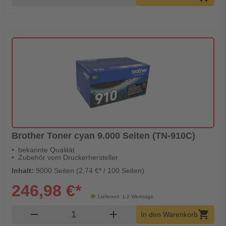
Brother Toner cyan 9.000 Seiten (TN-910C)
bekannte Qualität
Zubehör vom Druckerhersteller
Inhalt:
9000 Seiten (2,74 €* / 100 Seiten)
246,98 €*
Lieferzeit: 1-2 Werktage
Produkt Warenkorb Menge
remove
add
shopping_cart
In den Warenkorb