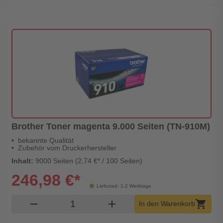
Brother Toner magenta 9.000 Seiten (TN-910M)
bekannte Qualität
Zubehör vom Druckerhersteller
Inhalt:
9000 Seiten (2,74 €* / 100 Seiten)
246,98 €*
Lieferzeit: 1-2 Werktage
Produkt Warenkorb Menge
remove
add
shopping_cart
In den Warenkorb