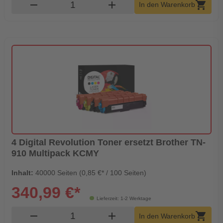
Produkt Warenkorb Menge
remove
add
shopping_cart
In den Warenkorb
4 Digital Revolution Toner ersetzt Brother TN-
910 Multipack KCMY
Inhalt:
40000 Seiten (0,85 €* / 100 Seiten)
340,99 €*
Lieferzeit: 1-2 Werktage
Produkt Warenkorb Menge
remove
add
shopping_cart
In den Warenkorb