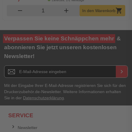
Lieferzeit: 1-2 Werktage
Produkt Warenkorb Menge
remove
add
shopping_cart
In den Warenkorb
Verpassen Sie keine Schnäppchen mehr
&
abonnieren Sie jetzt unseren kostenlosen
Newsletter!
Newsletter E-Mail Adresse
keyboard_arrow_right
Mit der Eingabe Ihrer E-Mail-Adresse registrieren Sie sich für den
Druckerzubehör.de-Newsletter. Weitere Informationen erhalten
Sie in der
Datenschutzerklärung
.
SERVICE
Newsletter