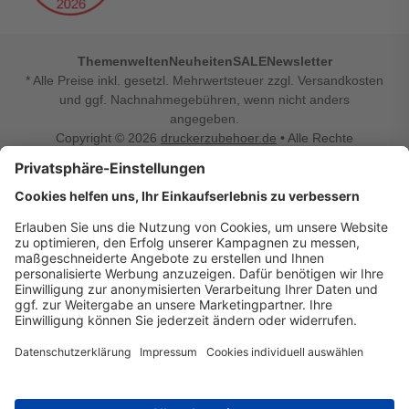
Themenwelten
Neuheiten
SALE
Newsletter
* Alle Preise inkl. gesetzl. Mehrwertsteuer zzgl. Versandkosten
und ggf. Nachnahmegebühren, wenn nicht anders
angegeben.
Copyright © 2026
druckerzubehoer.de
• Alle Rechte
vorbehalten •
Impressum
•
Widerrufsbelehrung
Vertrag widerrufen
Druckerzubehoer.de – preiswerte Qualität für Ihr Office
Sie sind auf der Suche nach dem passenden Druckerzubehör
oder Zubehör für das Büro, den Computer oder Ihr
Smartphone? Dann sind Sie bei Druckerzubehoer.de genau
richtig! Unser breites Sortiment bietet unter anderem Tinte
und Toner für alle gängigen Druckermodelle – großer sowie
kleiner Hersteller. Zugleich sind wir Ihr Online Fachhandel für
allerlei Elektro- und Bürozubehör. Sie möchten Ihr Büro
einrichten, die Werkstatt ausstatten oder den Alltag mit
kleinen Highlights aufpeppen? Neben Bürobedarf und allem,
was Ihren Arbeitsplatz noch komfortabler macht, finden Sie