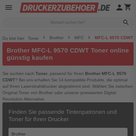
menu
person
shopping_cart
search
Brother
MFC
MFC-L 9570 CDWT
Du bist hier:
Toner
Brother MFC-L 9570 CDWT Toner online
günstig kaufen
Sie suchen nach
Toner
, passend für Ihren
Brother MFC-L 9570
CDWT
? Bei uns erhalten Sie 14 kompatible Produkte, die optimal
auf Ihren Laserstrahldrucker abgestimmt sind. Wählen Sie zwischen
Original Toner von Brother oder unserer preiswerten Digital
Revolution Alternative.
Finden Sie passende Tintenpatronen und
Toner für Ihren Drucker