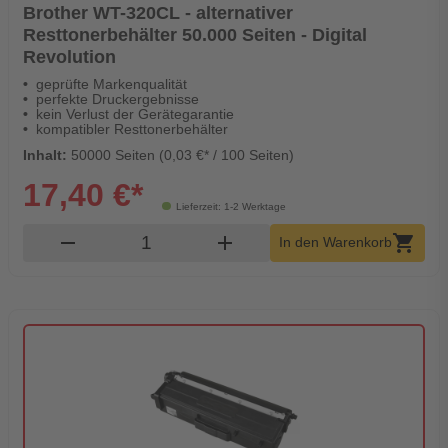
Brother WT-320CL - alternativer
Resttonerbehälter 50.000 Seiten - Digital
Revolution
geprüfte Markenqualität
perfekte Druckergebnisse
kein Verlust der Gerätegarantie
kompatibler Resttonerbehälter
Inhalt:
50000 Seiten (0,03 €* / 100 Seiten)
17,40 €*
Lieferzeit: 1-2 Werktage
Produkt Warenkorb Menge
remove
add
shopping_cart
In den Warenkorb