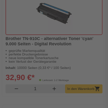
Brother TN-910C - alternativer Toner 'cyan'
9.000 Seiten - Digital Revolution
geprüfte Markenqualität
perfekte Druckergebnisse
neue kompatible Tonerkartusche
kein Verlust der Gerätegarantie
Inhalt:
10000 Seiten (0,33 €* / 100 Seiten)
32,90 €*
Lieferzeit: 1-2 Werktage
Produkt Warenkorb Menge
remove
add
shopping_cart
In den Warenkorb