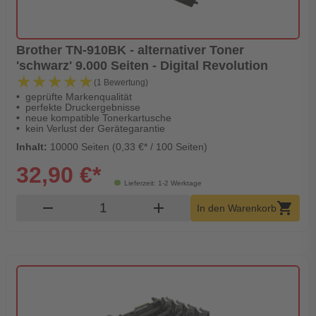
Brother TN-910BK - alternativer Toner
'schwarz' 9.000 Seiten - Digital Revolution
★★★★★
★★★★★
(1 Bewertung)
geprüfte Markenqualität
perfekte Druckergebnisse
neue kompatible Tonerkartusche
kein Verlust der Gerätegarantie
Inhalt:
10000 Seiten (0,33 €* / 100 Seiten)
32,90 €*
Lieferzeit: 1-2 Werktage
Produkt Warenkorb Menge
remove
add
shopping_cart
In den Warenkorb