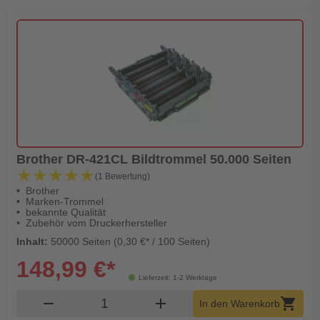
Brother DR-421CL Bildtrommel 50.000 Seiten
★★★★★
★★★★★
(1 Bewertung)
Brother
Marken-Trommel
bekannte Qualität
Zubehör vom Druckerhersteller
Inhalt:
50000 Seiten (0,30 €* / 100 Seiten)
148,99 €*
Lieferzeit: 1-2 Werktage
Produkt Warenkorb Menge
remove
add
shopping_cart
In den Warenkorb