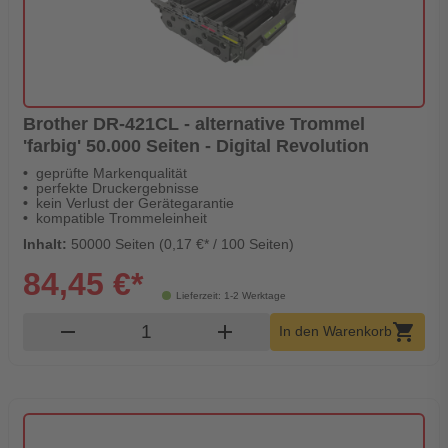
Brother DR-421CL - alternative Trommel
'farbig' 50.000 Seiten - Digital Revolution
geprüfte Markenqualität
perfekte Druckergebnisse
kein Verlust der Gerätegarantie
kompatible Trommeleinheit
Inhalt:
50000 Seiten (0,17 €* / 100 Seiten)
84,45 €*
Lieferzeit: 1-2 Werktage
Produkt Warenkorb Menge
remove
add
shopping_cart
In den Warenkorb