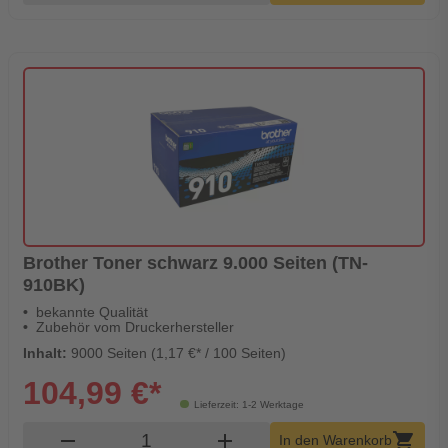
Brother Toner schwarz 9.000 Seiten (TN-
910BK)
bekannte Qualität
Zubehör vom Druckerhersteller
Inhalt:
9000 Seiten (1,17 €* / 100 Seiten)
104,99 €*
Lieferzeit: 1-2 Werktage
Produkt Warenkorb Menge
remove
add
shopping_cart
In den Warenkorb