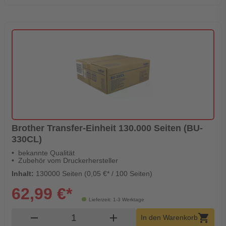
Brother Transfer-Einheit 130.000 Seiten (BU-
330CL)
bekannte Qualität
Zubehör vom Druckerhersteller
Inhalt:
130000 Seiten (0,05 €* / 100 Seiten)
62,99 €*
Lieferzeit: 1-3 Werktage
Produkt Warenkorb Menge
remove
add
shopping_cart
In den Warenkorb