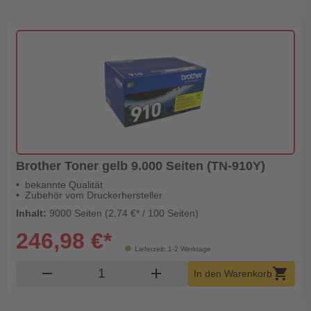
Brother Toner gelb 9.000 Seiten (TN-910Y)
bekannte Qualität
Zubehör vom Druckerhersteller
Inhalt:
9000 Seiten (2,74 €* / 100 Seiten)
246,98 €*
Lieferzeit: 1-2 Werktage
Produkt Warenkorb Menge
remove
add
shopping_cart
In den Warenkorb