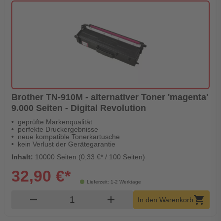
Brother TN-910M - alternativer Toner 'magenta'
9.000 Seiten - Digital Revolution
geprüfte Markenqualität
perfekte Druckergebnisse
neue kompatible Tonerkartusche
kein Verlust der Gerätegarantie
Inhalt:
10000 Seiten (0,33 €* / 100 Seiten)
32,90 €*
Lieferzeit: 1-2 Werktage
Produkt Warenkorb Menge
remove
add
shopping_cart
In den Warenkorb