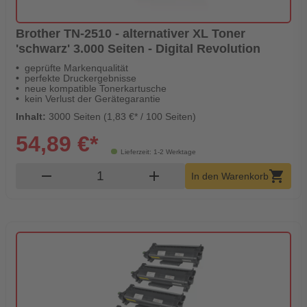
Brother TN-2510 - alternativer XL Toner
'schwarz' 3.000 Seiten - Digital Revolution
geprüfte Markenqualität
perfekte Druckergebnisse
neue kompatible Tonerkartusche
kein Verlust der Gerätegarantie
Inhalt:
3000 Seiten (1,83 €* / 100 Seiten)
54,89 €*
Lieferzeit: 1-2 Werktage
Produkt Warenkorb Menge
remove
add
shopping_cart
In den Warenkorb