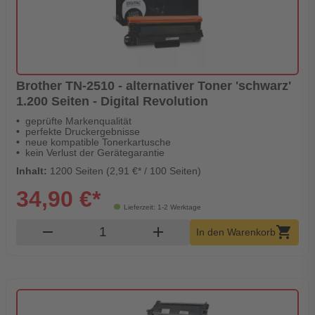
Brother TN-2510 - alternativer Toner 'schwarz'
1.200 Seiten - Digital Revolution
geprüfte Markenqualität
perfekte Druckergebnisse
neue kompatible Tonerkartusche
kein Verlust der Gerätegarantie
Inhalt:
1200 Seiten (2,91 €* / 100 Seiten)
34,90 €*
Lieferzeit: 1-2 Werktage
Produkt Warenkorb Menge
remove
add
shopping_cart
In den Warenkorb