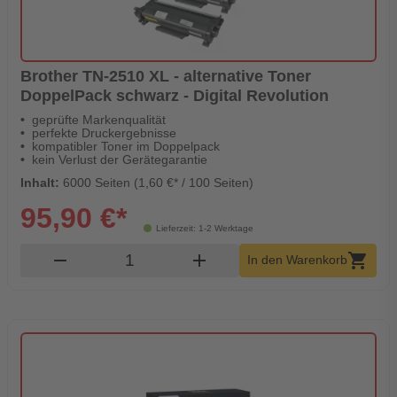
Brother TN-2510 XL - alternative Toner
DoppelPack schwarz - Digital Revolution
geprüfte Markenqualität
perfekte Druckergebnisse
kompatibler Toner im Doppelpack
kein Verlust der Gerätegarantie
Inhalt:
6000 Seiten (1,60 €* / 100 Seiten)
95,90 €*
Lieferzeit: 1-2 Werktage
Produkt Warenkorb Menge
remove
add
shopping_cart
In den Warenkorb