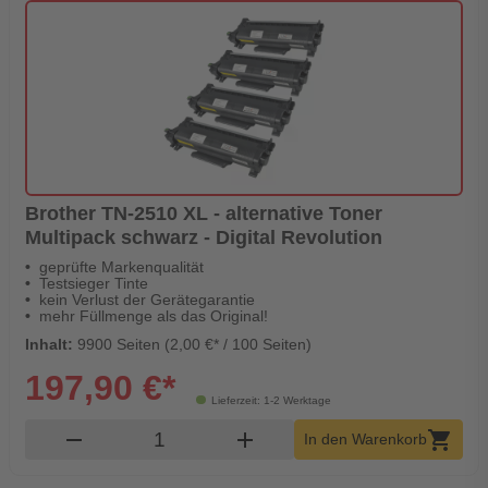
Brother TN-2510 XL - alternative Toner
Multipack schwarz - Digital Revolution
geprüfte Markenqualität
Testsieger Tinte
kein Verlust der Gerätegarantie
mehr Füllmenge als das Original!
Inhalt:
9900 Seiten (2,00 €* / 100 Seiten)
197,90 €*
Lieferzeit: 1-2 Werktage
Produkt Warenkorb Menge
remove
add
shopping_cart
In den Warenkorb