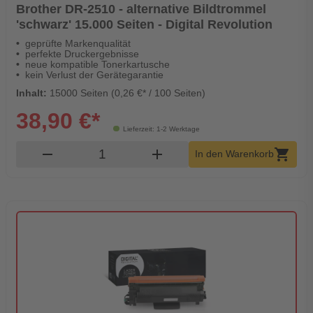
Brother DR-2510 - alternative Bildtrommel
'schwarz' 15.000 Seiten - Digital Revolution
geprüfte Markenqualität
perfekte Druckergebnisse
neue kompatible Tonerkartusche
kein Verlust der Gerätegarantie
Inhalt:
15000 Seiten (0,26 €* / 100 Seiten)
38,90 €*
Lieferzeit: 1-2 Werktage
Produkt Warenkorb Menge
remove
add
shopping_cart
In den Warenkorb