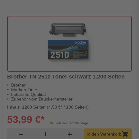
Brother TN-2510 Toner schwarz 1.200 Seiten
Brother
Marken-Tinte
bekannte Qualität
Zubehör vom Druckerhersteller
Inhalt:
1200 Seiten (4,50 €* / 100 Seiten)
53,99 €*
Lieferzeit: 1-2 Werktage
Produkt Warenkorb Menge
remove
add
shopping_cart
In den Warenkorb