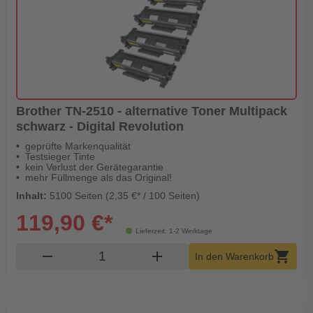
Brother TN-2510 - alternative Toner Multipack
schwarz - Digital Revolution
geprüfte Markenqualität
Testsieger Tinte
kein Verlust der Gerätegarantie
mehr Füllmenge als das Original!
Inhalt:
5100 Seiten (2,35 €* / 100 Seiten)
119,90 €*
Lieferzeit: 1-2 Werktage
Produkt Warenkorb Menge
remove
add
shopping_cart
In den Warenkorb