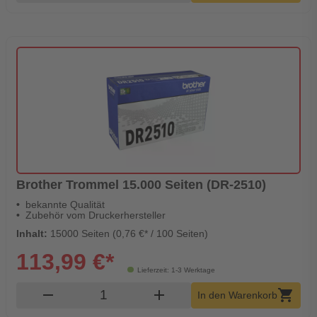
Brother Trommel 15.000 Seiten (DR-2510)
bekannte Qualität
Zubehör vom Druckerhersteller
Inhalt:
15000 Seiten (0,76 €* / 100 Seiten)
113,99 €*
Lieferzeit: 1-3 Werktage
Produkt Warenkorb Menge
remove
add
shopping_cart
In den Warenkorb