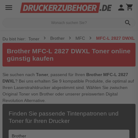
menu
person
shopping_cart
search
Brother
MFC
MFC-L 2827 DWXL
Du bist hier:
Toner
Brother MFC-L 2827 DWXL Toner online
günstig kaufen
Sie suchen nach
Toner
, passend für Ihren
Brother MFC-L 2827
DWXL
? Bei uns erhalten Sie 9 kompatible Produkte, die optimal auf
Ihren Laserstrahldrucker abgestimmt sind. Wählen Sie zwischen
Original Toner von Brother oder unserer preiswerten Digital
Revolution Alternative.
Finden Sie passende Tintenpatronen und
Toner für Ihren Drucker