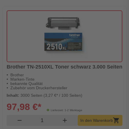
Brother TN-2510XL Toner schwarz 3.000 Seiten
Brother
Marken-Tinte
bekannte Qualität
Zubehör vom Druckerhersteller
Inhalt:
3000 Seiten (3,27 €* / 100 Seiten)
97,98 €*
Lieferzeit: 1-2 Werktage
Produkt Warenkorb Menge
remove
add
shopping_cart
In den Warenkorb