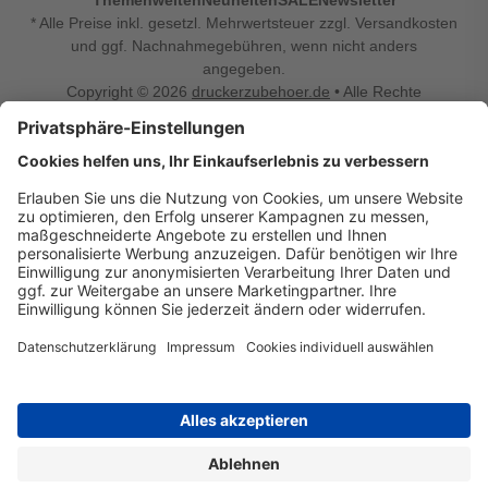
* Alle Preise inkl. gesetzl. Mehrwertsteuer zzgl. Versandkosten
und ggf. Nachnahmegebühren, wenn nicht anders
angegeben.
Copyright © 2026
druckerzubehoer.de
• Alle Rechte
vorbehalten •
Impressum
•
Widerrufsbelehrung
Vertrag widerrufen
Druckerzubehoer.de – preiswerte Qualität für Ihr Office
Sie sind auf der Suche nach dem passenden Druckerzubehör
oder Zubehör für das Büro, den Computer oder Ihr
Smartphone? Dann sind Sie bei Druckerzubehoer.de genau
richtig! Unser breites Sortiment bietet unter anderem Tinte
und Toner für alle gängigen Druckermodelle – großer sowie
kleiner Hersteller. Zugleich sind wir Ihr Online Fachhandel für
allerlei Elektro- und Bürozubehör. Sie möchten Ihr Büro
einrichten, die Werkstatt ausstatten oder den Alltag mit
kleinen Highlights aufpeppen? Neben Bürobedarf und allem,
was Ihren Arbeitsplatz noch komfortabler macht, finden Sie
bei uns auch Bastelspaß, Schulbedarf, Beleuchtung,
Autozubehör, Freizeit- und Küchengadgets sowie vieles mehr
für die ganze Familie. Entdecken Sie günstige Angebote und