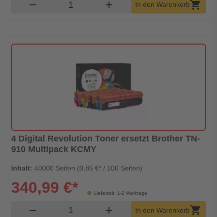
Produkt Warenkorb Menge
remove
add
shopping_cart
In den Warenkorb
4 Digital Revolution Toner ersetzt Brother TN-
910 Multipack KCMY
Inhalt:
40000 Seiten (0,85 €* / 100 Seiten)
340,99 €*
Lieferzeit: 1-2 Werktage
Produkt Warenkorb Menge
remove
add
shopping_cart
In den Warenkorb