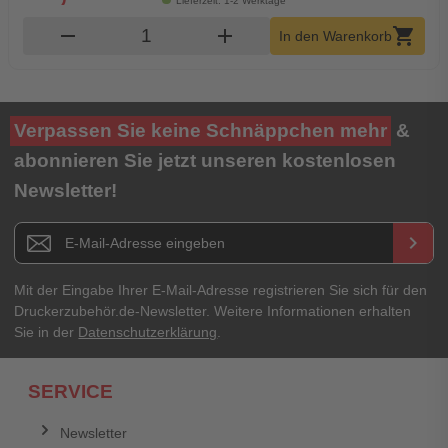
Lieferzeit: 1-2 Werktage
Produkt Warenkorb Menge
remove
add
shopping_cart
In den Warenkorb
Verpassen Sie keine Schnäppchen mehr
&
abonnieren Sie jetzt unseren kostenlosen
Newsletter!
Newsletter E-Mail Adresse
keyboard_arrow_right
Mit der Eingabe Ihrer E-Mail-Adresse registrieren Sie sich für den
Druckerzubehör.de-Newsletter. Weitere Informationen erhalten
Sie in der
Datenschutzerklärung
.
SERVICE
Newsletter