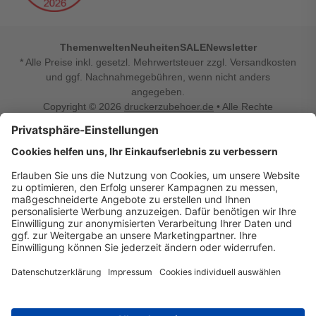
Themenwelten
Neuheiten
SALE
Newsletter
* Alle Preise inkl. gesetzl. Mehrwertsteuer zzgl. Versandkosten
und ggf. Nachnahmegebühren, wenn nicht anders
angegeben.
Copyright © 2026
druckerzubehoer.de
• Alle Rechte
vorbehalten •
Impressum
•
Widerrufsbelehrung
Vertrag widerrufen
Druckerzubehoer.de – preiswerte Qualität für Ihr Office
Sie sind auf der Suche nach dem passenden Druckerzubehör
oder Zubehör für das Büro, den Computer oder Ihr
Smartphone? Dann sind Sie bei Druckerzubehoer.de genau
richtig! Unser breites Sortiment bietet unter anderem Tinte
und Toner für alle gängigen Druckermodelle – großer sowie
kleiner Hersteller. Zugleich sind wir Ihr Online Fachhandel für
allerlei Elektro- und Bürozubehör. Sie möchten Ihr Büro
einrichten, die Werkstatt ausstatten oder den Alltag mit
kleinen Highlights aufpeppen? Neben Bürobedarf und allem,
was Ihren Arbeitsplatz noch komfortabler macht, finden Sie