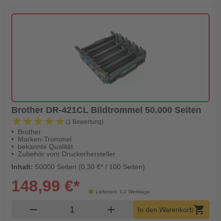
Brother DR-421CL Bildtrommel 50.000 Seiten
★★★★★
★★★★★
(1 Bewertung)
Brother
Marken-Trommel
bekannte Qualität
Zubehör vom Druckerhersteller
Inhalt:
50000 Seiten (0,30 €* / 100 Seiten)
148,99 €*
Lieferzeit: 1-2 Werktage
Produkt Warenkorb Menge
remove
add
shopping_cart
In den Warenkorb