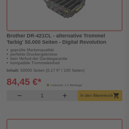
Brother DR-421CL - alternative Trommel
'farbig' 50.000 Seiten - Digital Revolution
geprüfte Markenqualität
perfekte Druckergebnisse
kein Verlust der Gerätegarantie
kompatible Trommeleinheit
Inhalt:
50000 Seiten (0,17 €* / 100 Seiten)
84,45 €*
Lieferzeit: 1-2 Werktage
Produkt Warenkorb Menge
remove
add
shopping_cart
In den Warenkorb