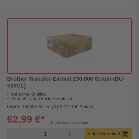
Brother Transfer-Einheit 130.000 Seiten (BU-
330CL)
bekannte Qualität
Zubehör vom Druckerhersteller
Inhalt:
130000 Seiten (0,05 €* / 100 Seiten)
62,99 €*
Lieferzeit: 1-3 Werktage
Produkt Warenkorb Menge
remove
add
shopping_cart
In den Warenkorb