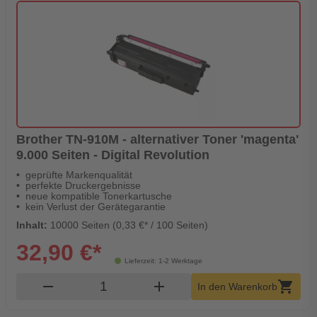
Brother TN-910M - alternativer Toner 'magenta'
9.000 Seiten - Digital Revolution
geprüfte Markenqualität
perfekte Druckergebnisse
neue kompatible Tonerkartusche
kein Verlust der Gerätegarantie
Inhalt:
10000 Seiten (0,33 €* / 100 Seiten)
32,90 €*
Lieferzeit: 1-2 Werktage
Produkt Warenkorb Menge
remove
add
shopping_cart
In den Warenkorb