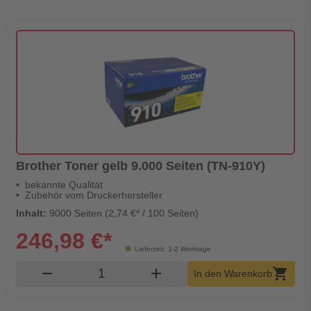
Brother Toner gelb 9.000 Seiten (TN-910Y)
bekannte Qualität
Zubehör vom Druckerhersteller
Inhalt:
9000 Seiten (2,74 €* / 100 Seiten)
246,98 €*
Lieferzeit: 1-2 Werktage
Produkt Warenkorb Menge
remove
add
shopping_cart
In den Warenkorb