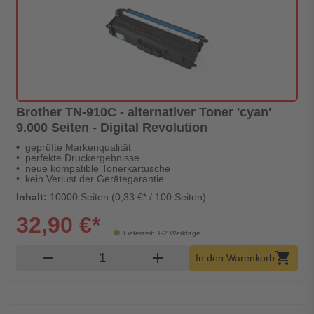
Brother TN-910C - alternativer Toner 'cyan'
9.000 Seiten - Digital Revolution
geprüfte Markenqualität
perfekte Druckergebnisse
neue kompatible Tonerkartusche
kein Verlust der Gerätegarantie
Inhalt:
10000 Seiten (0,33 €* / 100 Seiten)
32,90 €*
Lieferzeit: 1-2 Werktage
Produkt Warenkorb Menge
remove
add
shopping_cart
In den Warenkorb