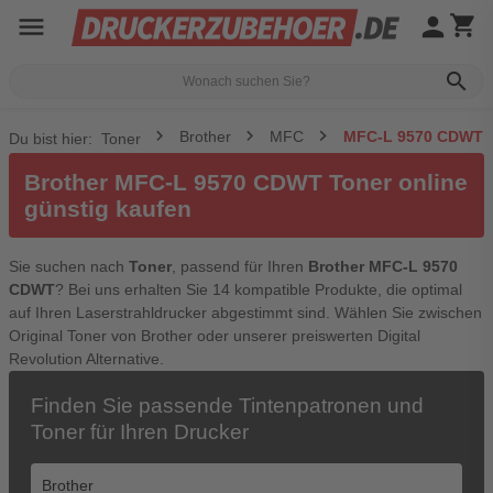
menu
person
shopping_cart
search
Brother
MFC
MFC-L 9570 CDWT
Du bist hier:
Toner
Brother MFC-L 9570 CDWT Toner online
günstig kaufen
Sie suchen nach
Toner
, passend für Ihren
Brother MFC-L 9570
CDWT
? Bei uns erhalten Sie 14 kompatible Produkte, die optimal
auf Ihren Laserstrahldrucker abgestimmt sind. Wählen Sie zwischen
Original Toner von Brother oder unserer preiswerten Digital
Revolution Alternative.
Finden Sie passende Tintenpatronen und
Toner für Ihren Drucker