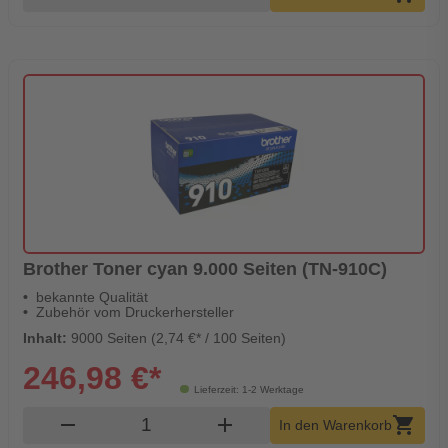
Brother Toner cyan 9.000 Seiten (TN-910C)
bekannte Qualität
Zubehör vom Druckerhersteller
Inhalt:
9000 Seiten (2,74 €* / 100 Seiten)
246,98 €*
Lieferzeit: 1-2 Werktage
Produkt Warenkorb Menge
remove
add
shopping_cart
In den Warenkorb