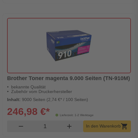
Brother Toner magenta 9.000 Seiten (TN-910M)
bekannte Qualität
Zubehör vom Druckerhersteller
Inhalt:
9000 Seiten (2,74 €* / 100 Seiten)
246,98 €*
Lieferzeit: 1-2 Werktage
Produkt Warenkorb Menge
remove
add
shopping_cart
In den Warenkorb