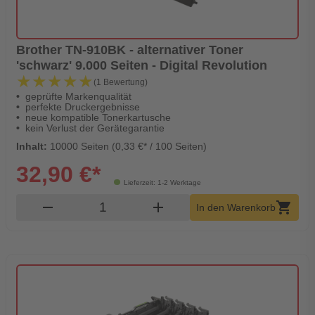
Brother TN-910BK - alternativer Toner
'schwarz' 9.000 Seiten - Digital Revolution
★★★★★
★★★★★
(1 Bewertung)
geprüfte Markenqualität
perfekte Druckergebnisse
neue kompatible Tonerkartusche
kein Verlust der Gerätegarantie
Inhalt:
10000 Seiten (0,33 €* / 100 Seiten)
32,90 €*
Lieferzeit: 1-2 Werktage
Produkt Warenkorb Menge
remove
add
shopping_cart
In den Warenkorb