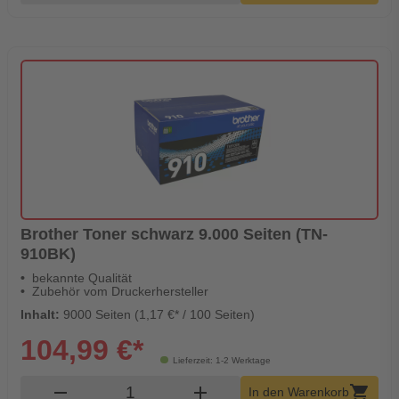
Brother Toner schwarz 9.000 Seiten (TN-
910BK)
bekannte Qualität
Zubehör vom Druckerhersteller
Inhalt:
9000 Seiten (1,17 €* / 100 Seiten)
104,99 €*
Lieferzeit: 1-2 Werktage
Produkt Warenkorb Menge
remove
add
shopping_cart
In den Warenkorb