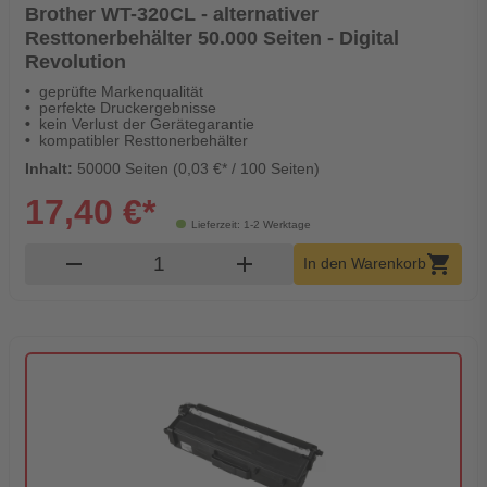
Brother WT-320CL - alternativer
Resttonerbehälter 50.000 Seiten - Digital
Revolution
geprüfte Markenqualität
perfekte Druckergebnisse
kein Verlust der Gerätegarantie
kompatibler Resttonerbehälter
Inhalt:
50000 Seiten (0,03 €* / 100 Seiten)
17,40 €*
Lieferzeit: 1-2 Werktage
Produkt Warenkorb Menge
remove
add
shopping_cart
In den Warenkorb